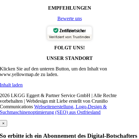
EMPFEHLUNGEN
Bewerte uns
Zertifiziert sicher
Verifiziert von: Trustindex
FOLGT UNS!
UNSER STANDORT
Klicken Sie auf den unteren Button, um den Inhalt von
www.yellowmap.de zu laden.
Inhalt laden
2026 LKGG Eggert & Partner Service GmbH | Alle Rechte
vorbehalten | Webdesign mit Liebe erstellt von Cruniño
Communications
Webseitenerstellung, Logo-Design &
Suchmaschinenoptimierung (SEO) aus Ostfriesland
×
So erbitte ich ein Abonnement des Digital-Botschafters