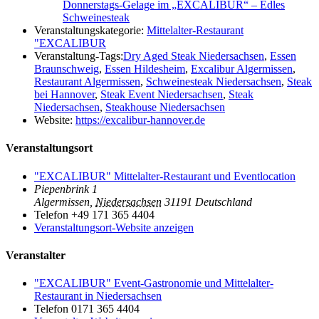
Donnerstags-Gelage im „EXCALIBUR“ – Edles
Schweinesteak
Veranstaltungskategorie:
Mittelalter-Restaurant
"EXCALIBUR
Veranstaltung-Tags:
Dry Aged Steak Niedersachsen
,
Essen
Braunschweig
,
Essen Hildesheim
,
Excalibur Algermissen
,
Restaurant Algermissen
,
Schweinesteak Niedersachsen
,
Steak
bei Hannover
,
Steak Event Niedersachsen
,
Steak
Niedersachsen
,
Steakhouse Niedersachsen
Website:
https://excalibur-hannover.de
Veranstaltungsort
"EXCALIBUR" Mittelalter-Restaurant und Eventlocation
Piepenbrink 1
Algermissen
,
Niedersachsen
31191
Deutschland
Telefon
+49 171 365 4404
Veranstaltungsort-Website anzeigen
Veranstalter
"EXCALIBUR" Event-Gastronomie und Mittelalter-
Restaurant in Niedersachsen
Telefon
0171 365 4404