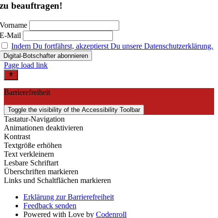
zu beauftragen!
Vorname
E-Mail
Indem Du fortfährst, akzeptierst Du unsere Datenschutzerklärung.
Page load link
Barrierefreiheit
Toggle the visibility of the Accessibility Toolbar
Tastatur-Navigation
Animationen deaktivieren
Kontrast
Textgröße erhöhen
Text verkleinern
Lesbare Schriftart
Überschriften markieren
Links und Schaltflächen markieren
Erklärung zur Barrierefreiheit
Feedback senden
Powered with Love by
Codenroll