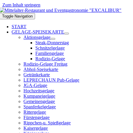
Zum Inhalt springen
Toggle Navigation
START
GELAGE-SPEISEKARTE
Aktionsgelage
Steak-Donnerstag
Schnitzelgelage
Familiengelage
Rodizio-Gelage
Rodizio-Gelage Freitag
Abhol-Speisekarte
Getränkekarte
LEPRECHAUN Pub-Gelage
JGA-Gelage
Hochzeitsgelage
Kumpaneigelage
Gemeinengelage
Spanferkelgelage
Rittergelage
Fürstengelage
Rippchen-u. Spießgelage
Kaisergelage