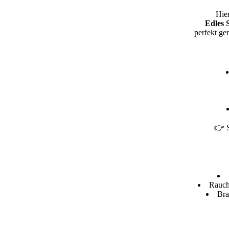
Hier
Edles 
perfekt ger
👉 S
Rauch
Bra