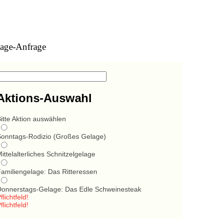
age-Anfrage
Aktions-Auswahl
itte Aktion auswählen
Sonntags-Rodizio (Großes Gelage)
ittelalterliches Schnitzelgelage
Familiengelage: Das Ritteressen
Donnerstags-Gelage: Das Edle Schweinesteak
flichtfeld!
flichtfeld!