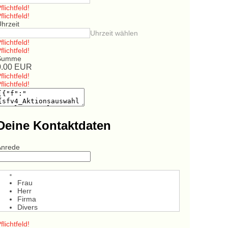
flichtfeld!
flichtfeld!
hrzeit
Uhrzeit wählen
flichtfeld!
flichtfeld!
Summe
0.00
EUR
flichtfeld!
flichtfeld!
Deine Kontaktdaten
Anrede
Frau
Herr
Firma
Divers
flichtfeld!