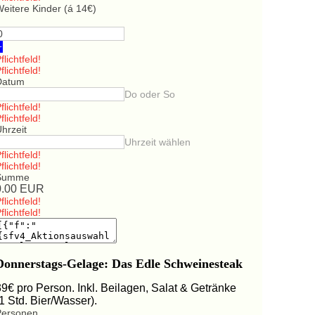
eitere Kinder (á 14€)
+
flichtfeld!
flichtfeld!
Datum
Do oder So
flichtfeld!
flichtfeld!
hrzeit
Uhrzeit wählen
flichtfeld!
flichtfeld!
Summe
0.00
EUR
flichtfeld!
flichtfeld!
Donnerstags-Gelage: Das Edle Schweinesteak
39€ pro Person. Inkl. Beilagen, Salat & Getränke
(1 Std. Bier/Wasser).
Personen