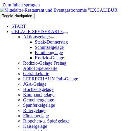
Zum Inhalt springen
Toggle Navigation
START
GELAGE-SPEISEKARTE
Aktionsgelage
Steak-Donnerstag
Schnitzelgelage
Familiengelage
Rodizio-Gelage
Rodizio-Gelage Freitag
Abhol-Speisekarte
Getränkekarte
LEPRECHAUN Pub-Gelage
JGA-Gelage
Hochzeitsgelage
Kumpaneigelage
Gemeinengelage
Spanferkelgelage
Rittergelage
Fürstengelage
Rippchen-u. Spießgelage
Kaisergelage