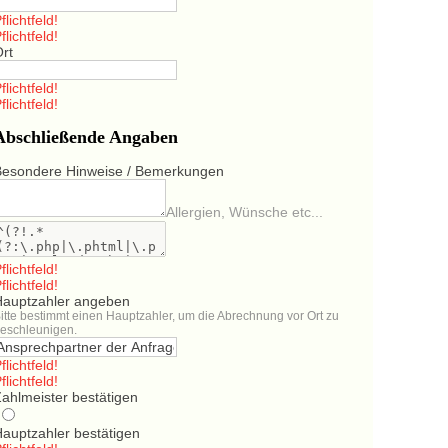
flichtfeld!
flichtfeld!
Ort
flichtfeld!
flichtfeld!
Abschließende Angaben
Besondere Hinweise / Bemerkungen
Allergien, Wünsche etc...
flichtfeld!
flichtfeld!
Hauptzahler angeben
itte bestimmt einen Hauptzahler, um die Abrechnung vor Ort zu
eschleunigen.
flichtfeld!
flichtfeld!
ahlmeister bestätigen
Hauptzahler bestätigen