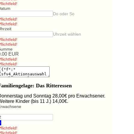
flichtfeld!
Datum
Do oder So
flichtfeld!
flichtfeld!
hrzeit
Uhrzeit wählen
flichtfeld!
flichtfeld!
Summe
0.00
EUR
flichtfeld!
flichtfeld!
Familiengelage: Das Ritteressen
Donnerstag und Sonntag 28,00€ pro Erwachsener.
Weitere Kinder (bis 11 J.) 14,00€.
Erwachsene
+
flichtfeld!
flichtfeld!