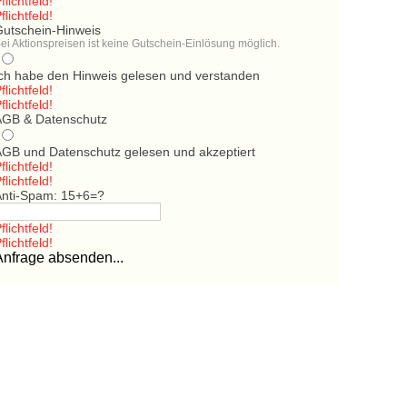
flichtfeld!
flichtfeld!
Gutschein-Hinweis
ei Aktionspreisen ist keine Gutschein-Einlösung möglich.
Ich habe den Hinweis gelesen und verstanden
flichtfeld!
flichtfeld!
AGB & Datenschutz
AGB und Datenschutz gelesen und akzeptiert
flichtfeld!
flichtfeld!
Anti-Spam: 15+6=?
flichtfeld!
flichtfeld!
Anfrage absenden...