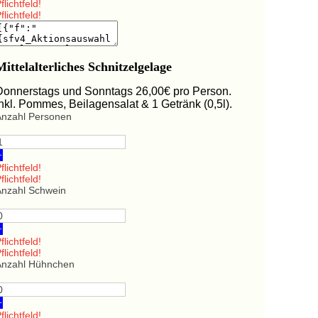
flichtfeld!
flichtfeld!
Mittelalterliches Schnitzelgelage
Donnerstags und Sonntags 26,00€ pro Person.
Inkl. Pommes, Beilagensalat & 1 Getränk (0,5l).
Anzahl Personen
+
flichtfeld!
flichtfeld!
Anzahl Schwein
+
flichtfeld!
flichtfeld!
Anzahl Hühnchen
+
flichtfeld!