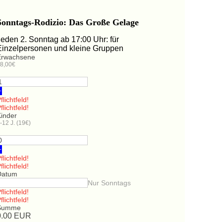
Sonntags-Rodizio: Das Große Gelage
Jeden 2. Sonntag ab 17:00 Uhr: für
Einzelpersonen und kleine Gruppen
Erwachsene
8,00€
+
flichtfeld!
flichtfeld!
Kinder
-12 J. (19€)
+
flichtfeld!
flichtfeld!
Datum
Nur Sonntags
flichtfeld!
flichtfeld!
Summe
0.00
EUR