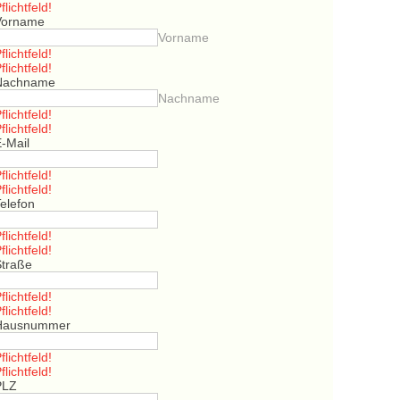
flichtfeld!
Vorname
Vorname
flichtfeld!
flichtfeld!
Nachname
Nachname
flichtfeld!
flichtfeld!
E-Mail
flichtfeld!
flichtfeld!
elefon
flichtfeld!
flichtfeld!
Straße
flichtfeld!
flichtfeld!
Hausnummer
flichtfeld!
flichtfeld!
PLZ