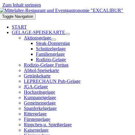
Zum Inhalt springen
Toggle Navigation
START
GELAGE-SPEISEKARTE
Aktionsgelage
Steak-Donnerstag
Schnitzelgelage
Familiengelage
Rodizio-Gelage
Rodizio-Gelage Freitag
Abhol-Speisekarte
Getränkekarte
LEPRECHAUN Pub-Gelage
JGA-Gelage
Hochzeitsgelage
Kumpaneigelage
Gemeinengelage
Spanferkelgelage
Rittergelage
Fürstengelage
Rippchen-u. Spießgelage
Kaisergelage