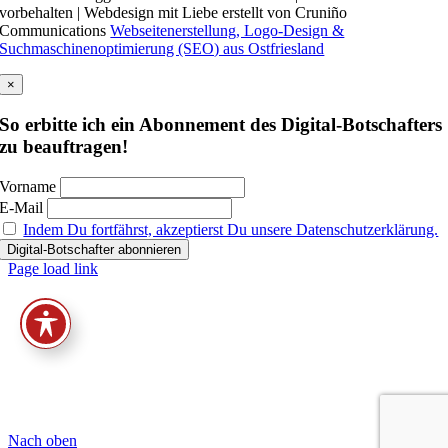
vorbehalten | Webdesign mit Liebe erstellt von Cruniño
Communications
Webseitenerstellung, Logo-Design &
Suchmaschinenoptimierung (SEO) aus Ostfriesland
×
So erbitte ich ein Abonnement des Digital-Botschafters
zu beauftragen!
Vorname
E-Mail
Indem Du fortfährst, akzeptierst Du unsere Datenschutzerklärung.
Page load link
Nach oben