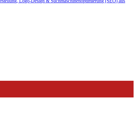
rstellung, Logo-Design & Suchmaschinenoptimierung (SEO) aus