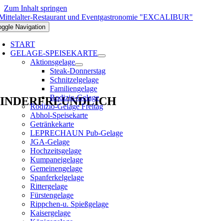
Zum Inhalt springen
oggle Navigation
START
GELAGE-SPEISEKARTE
Aktionsgelage
Steak-Donnerstag
Schnitzelgelage
Familiengelage
Rodizio-Gelage
INDERFREUNDLICH
Rodizio-Gelage Freitag
Abhol-Speisekarte
Getränkekarte
LEPRECHAUN Pub-Gelage
JGA-Gelage
Hochzeitsgelage
Kumpaneigelage
Gemeinengelage
Spanferkelgelage
Rittergelage
Fürstengelage
Rippchen-u. Spießgelage
Kaisergelage