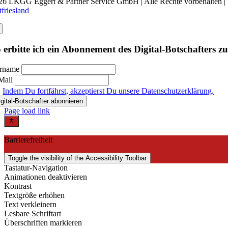
26 LKGG Eggert & Partner Service GmbH | Alle Rechte vorbehalten |
tfriesland
 erbitte ich ein Abonnement des Digital-Botschafters z
rname
Mail
Indem Du fortfährst, akzeptierst Du unsere Datenschutzerklärung.
Page load link
Barrierefreiheit
Toggle the visibility of the Accessibility Toolbar
Tastatur-Navigation
Animationen deaktivieren
Kontrast
Textgröße erhöhen
Text verkleinern
Lesbare Schriftart
Überschriften markieren