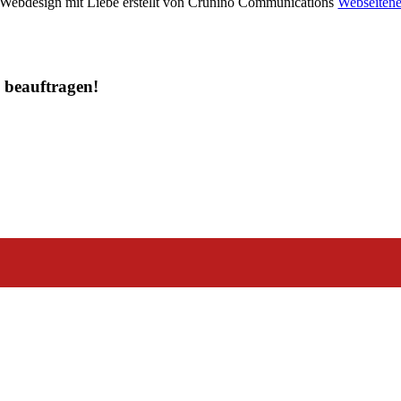
 Webdesign mit Liebe erstellt von Cruniño Communications
Webseitene
u beauftragen!