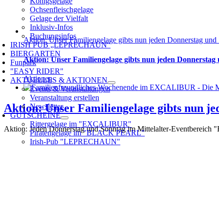
Königsgelage
Ochsenfleischgelage
Gelage der Vielfalt
Inklusiv-Infos
Buchungsinfos
Aktion: Unser Familiengelage gibts nun jeden Donnerstag und
IRISH PUB „LEPRECHAUN“
BIERGARTEN
Aktion: Unser Familiengelage gibts nun jeden Donnerstag
Funpark
"EASY RIDER"
Aktionen
AKTUELLES & AKTIONEN
Events & Veranstaltungen
Veranstaltung erstellen
Aktion: Unser Familiengelage gibts nun j
Newsletter
GUTSCHEINE
Rittergelage im "EXCALIBUR"
Aktion: Jeden Donnerstag und Sonntag im Mittelalter-Eventbereich 
Piratengelage im "BLACK PEARL"
Irish-Pub "LEPRECHAUN"