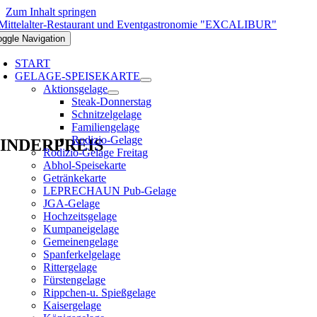
Zum Inhalt springen
oggle Navigation
START
GELAGE-SPEISEKARTE
Aktionsgelage
Steak-Donnerstag
Schnitzelgelage
Familiengelage
Rodizio-Gelage
INDERPREIS
Rodizio-Gelage Freitag
Abhol-Speisekarte
Getränkekarte
LEPRECHAUN Pub-Gelage
JGA-Gelage
Hochzeitsgelage
Kumpaneigelage
Gemeinengelage
Spanferkelgelage
Rittergelage
Fürstengelage
Rippchen-u. Spießgelage
Kaisergelage