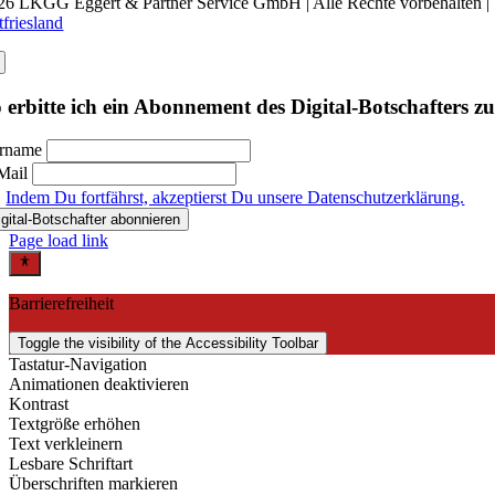
26 LKGG Eggert & Partner Service GmbH | Alle Rechte vorbehalten |
tfriesland
 erbitte ich ein Abonnement des Digital-Botschafters z
rname
Mail
Indem Du fortfährst, akzeptierst Du unsere Datenschutzerklärung.
Page load link
Barrierefreiheit
Toggle the visibility of the Accessibility Toolbar
Tastatur-Navigation
Animationen deaktivieren
Kontrast
Textgröße erhöhen
Text verkleinern
Lesbare Schriftart
Überschriften markieren