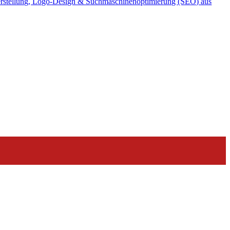
rstellung, Logo-Design & Suchmaschinenoptimierung (SEO) aus