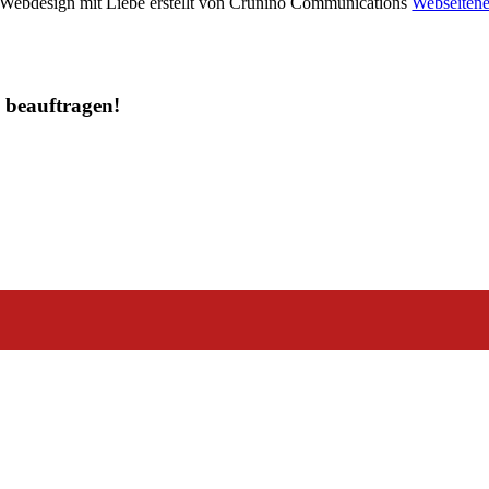
 Webdesign mit Liebe erstellt von Cruniño Communications
Webseitene
u beauftragen!