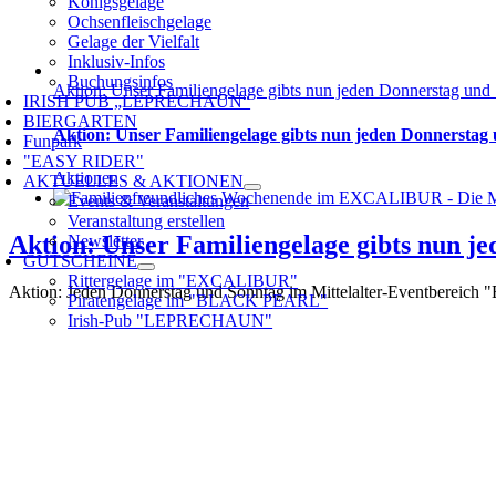
Königsgelage
Ochsenfleischgelage
Gelage der Vielfalt
Inklusiv-Infos
Buchungsinfos
Aktion: Unser Familiengelage gibts nun jeden Donnerstag und
IRISH PUB „LEPRECHAUN“
BIERGARTEN
Aktion: Unser Familiengelage gibts nun jeden Donnerstag
Funpark
"EASY RIDER"
Aktionen
AKTUELLES & AKTIONEN
Events & Veranstaltungen
Veranstaltung erstellen
Aktion: Unser Familiengelage gibts nun j
Newsletter
GUTSCHEINE
Rittergelage im "EXCALIBUR"
Aktion: Jeden Donnerstag und Sonntag im Mittelalter-Eventbereich 
Piratengelage im "BLACK PEARL"
Irish-Pub "LEPRECHAUN"