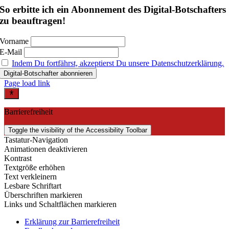
So erbitte ich ein Abonnement des Digital-Botschafters
zu beauftragen!
Vorname
E-Mail
Indem Du fortfährst, akzeptierst Du unsere Datenschutzerklärung.
Page load link
Barrierefreiheit
Toggle the visibility of the Accessibility Toolbar
Tastatur-Navigation
Animationen deaktivieren
Kontrast
Textgröße erhöhen
Text verkleinern
Lesbare Schriftart
Überschriften markieren
Links und Schaltflächen markieren
Erklärung zur Barrierefreiheit