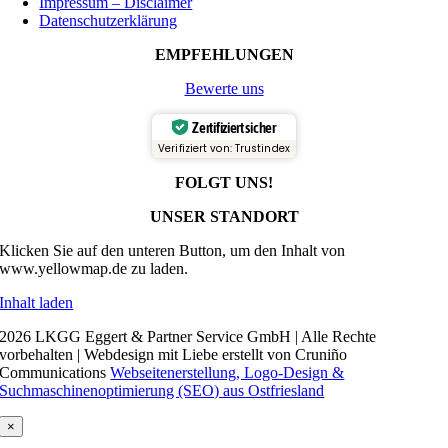
Impressum – Disclaimer
Datenschutzerklärung
EMPFEHLUNGEN
Bewerte uns
Zertifiziert sicher
Verifiziert von: Trustindex
FOLGT UNS!
UNSER STANDORT
Klicken Sie auf den unteren Button, um den Inhalt von
www.yellowmap.de zu laden.
Inhalt laden
2026 LKGG Eggert & Partner Service GmbH | Alle Rechte
vorbehalten | Webdesign mit Liebe erstellt von Cruniño
Communications
Webseitenerstellung, Logo-Design &
Suchmaschinenoptimierung (SEO) aus Ostfriesland
×