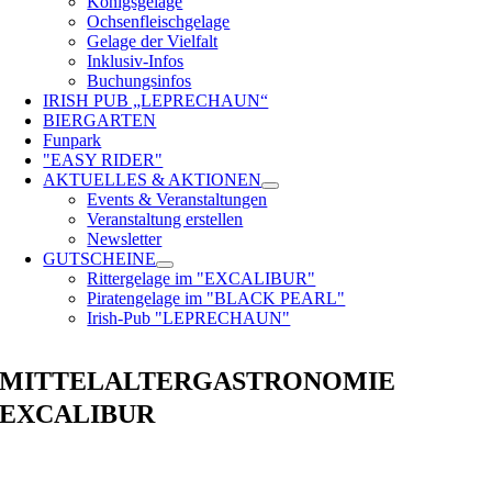
Königsgelage
Ochsenfleischgelage
Gelage der Vielfalt
Inklusiv-Infos
Buchungsinfos
IRISH PUB „LEPRECHAUN“
BIERGARTEN
Funpark
"EASY RIDER"
AKTUELLES & AKTIONEN
Events & Veranstaltungen
Veranstaltung erstellen
Newsletter
GUTSCHEINE
Rittergelage im "EXCALIBUR"
Piratengelage im "BLACK PEARL"
Irish-Pub "LEPRECHAUN"
MITTELALTERGASTRONOMIE
EXCALIBUR