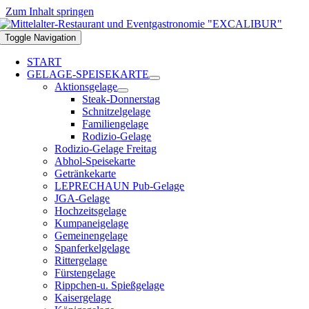
Zum Inhalt springen
Toggle Navigation
START
GELAGE-SPEISEKARTE
Aktionsgelage
Steak-Donnerstag
Schnitzelgelage
Familiengelage
Rodizio-Gelage
Rodizio-Gelage Freitag
Abhol-Speisekarte
Getränkekarte
LEPRECHAUN Pub-Gelage
JGA-Gelage
Hochzeitsgelage
Kumpaneigelage
Gemeinengelage
Spanferkelgelage
Rittergelage
Fürstengelage
Rippchen-u. Spießgelage
Kaisergelage