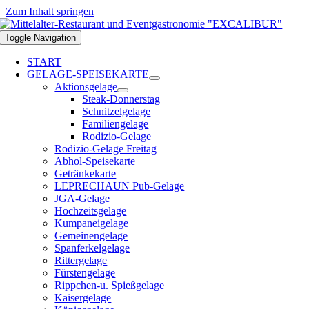
Zum Inhalt springen
Toggle Navigation
START
GELAGE-SPEISEKARTE
Aktionsgelage
Steak-Donnerstag
Schnitzelgelage
Familiengelage
Rodizio-Gelage
Rodizio-Gelage Freitag
Abhol-Speisekarte
Getränkekarte
LEPRECHAUN Pub-Gelage
JGA-Gelage
Hochzeitsgelage
Kumpaneigelage
Gemeinengelage
Spanferkelgelage
Rittergelage
Fürstengelage
Rippchen-u. Spießgelage
Kaisergelage