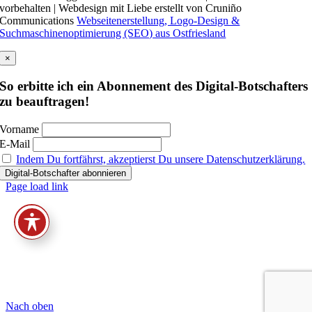
vorbehalten | Webdesign mit Liebe erstellt von Cruniño
Communications
Webseitenerstellung, Logo-Design &
Suchmaschinenoptimierung (SEO) aus Ostfriesland
×
So erbitte ich ein Abonnement des Digital-Botschafters
zu beauftragen!
Vorname
E-Mail
Indem Du fortfährst, akzeptierst Du unsere Datenschutzerklärung.
Page load link
Nach oben