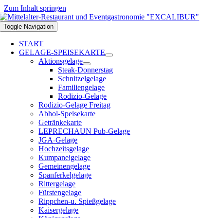
Zum Inhalt springen
Toggle Navigation
START
GELAGE-SPEISEKARTE
Aktionsgelage
Steak-Donnerstag
Schnitzelgelage
Familiengelage
Rodizio-Gelage
Rodizio-Gelage Freitag
Abhol-Speisekarte
Getränkekarte
LEPRECHAUN Pub-Gelage
JGA-Gelage
Hochzeitsgelage
Kumpaneigelage
Gemeinengelage
Spanferkelgelage
Rittergelage
Fürstengelage
Rippchen-u. Spießgelage
Kaisergelage