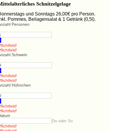
Mittelalterliches Schnitzelgelage
Donnerstags und Sonntags 26,00€ pro Person.
Inkl. Pommes, Beilagensalat & 1 Getränk (0,5l).
Anzahl Personen
+
flichtfeld!
flichtfeld!
Anzahl Schwein
+
flichtfeld!
flichtfeld!
Anzahl Hühnchen
+
flichtfeld!
flichtfeld!
Datum
Do oder So
flichtfeld!
flichtfeld!