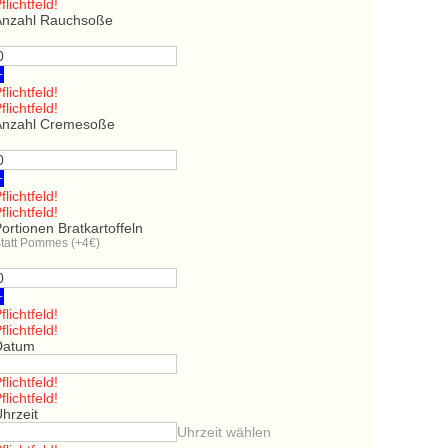
flichtfeld!
Anzahl Rauchsoße
+
flichtfeld!
flichtfeld!
Anzahl Cremesoße
+
flichtfeld!
flichtfeld!
ortionen Bratkartoffeln
tatt Pommes (+4€)
+
flichtfeld!
flichtfeld!
Datum
flichtfeld!
flichtfeld!
hrzeit
Uhrzeit wählen