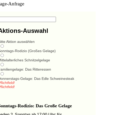
age-Anfrage
Aktions-Auswahl
itte Aktion auswählen
Sonntags-Rodizio (Großes Gelage)
ittelalterliches Schnitzelgelage
Familiengelage: Das Ritteressen
Donnerstags-Gelage: Das Edle Schweinesteak
flichtfeld!
flichtfeld!
Sonntags-Rodizio: Das Große Gelage
Jeden 2. Sonntag ab 17:00 Uhr: für