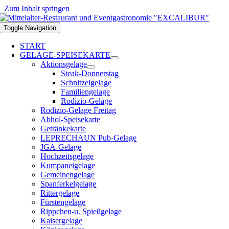
Zum Inhalt springen
Toggle Navigation
START
GELAGE-SPEISEKARTE
Aktionsgelage
Steak-Donnerstag
Schnitzelgelage
Familiengelage
Rodizio-Gelage
Rodizio-Gelage Freitag
Abhol-Speisekarte
Getränkekarte
LEPRECHAUN Pub-Gelage
JGA-Gelage
Hochzeitsgelage
Kumpaneigelage
Gemeinengelage
Spanferkelgelage
Rittergelage
Fürstengelage
Rippchen-u. Spießgelage
Kaisergelage