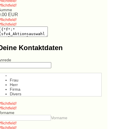
flichtfeld!
flichtfeld!
Summe
0.00
EUR
flichtfeld!
flichtfeld!
Deine Kontaktdaten
Anrede
Frau
Herr
Firma
Divers
flichtfeld!
flichtfeld!
Vorname
Vorname
flichtfeld!
flichtfeld!