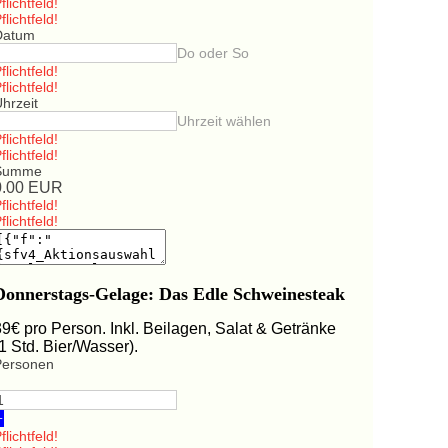
flichtfeld!
flichtfeld!
Datum
Do oder So
flichtfeld!
flichtfeld!
hrzeit
Uhrzeit wählen
flichtfeld!
flichtfeld!
Summe
0.00
EUR
flichtfeld!
flichtfeld!
Donnerstags-Gelage: Das Edle Schweinesteak
39€ pro Person. Inkl. Beilagen, Salat & Getränke
(1 Std. Bier/Wasser).
Personen
+
flichtfeld!