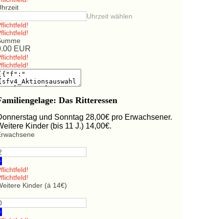
hrzeit
Uhrzeit wählen
flichtfeld!
flichtfeld!
Summe
0.00
EUR
flichtfeld!
flichtfeld!
Familiengelage: Das Ritteressen
Donnerstag und Sonntag 28,00€ pro Erwachsener.
Weitere Kinder (bis 11 J.) 14,00€.
Erwachsene
+
flichtfeld!
flichtfeld!
eitere Kinder (á 14€)
+