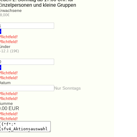
Einzelpersonen und kleine Gruppen
Erwachsene
8,00€
+
flichtfeld!
flichtfeld!
Kinder
-12 J. (19€)
+
flichtfeld!
flichtfeld!
Datum
Nur Sonntags
flichtfeld!
flichtfeld!
Summe
0.00
EUR
flichtfeld!
flichtfeld!