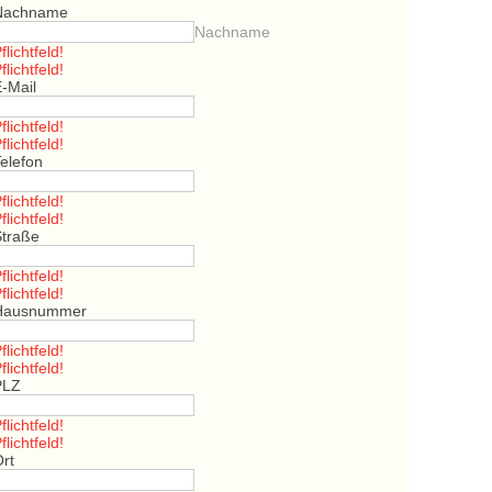
Nachname
Nachname
flichtfeld!
flichtfeld!
E-Mail
flichtfeld!
flichtfeld!
elefon
flichtfeld!
flichtfeld!
Straße
flichtfeld!
flichtfeld!
Hausnummer
flichtfeld!
flichtfeld!
PLZ
flichtfeld!
flichtfeld!
Ort