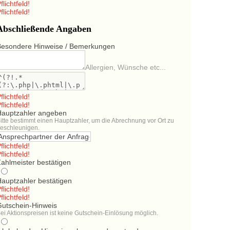
flichtfeld!
flichtfeld!
Abschließende Angaben
Besondere Hinweise / Bemerkungen
Allergien, Wünsche etc...
flichtfeld!
flichtfeld!
Hauptzahler angeben
itte bestimmt einen Hauptzahler, um die Abrechnung vor Ort zu
eschleunigen.
flichtfeld!
flichtfeld!
ahlmeister bestätigen
Hauptzahler bestätigen
flichtfeld!
flichtfeld!
Gutschein-Hinweis
ei Aktionspreisen ist keine Gutschein-Einlösung möglich.