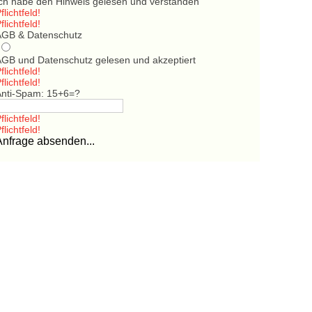
Ich habe den Hinweis gelesen und verstanden
flichtfeld!
flichtfeld!
AGB & Datenschutz
AGB und Datenschutz gelesen und akzeptiert
flichtfeld!
flichtfeld!
Anti-Spam: 15+6=?
flichtfeld!
flichtfeld!
Anfrage absenden...