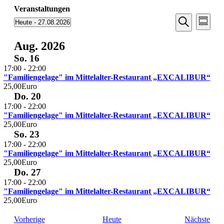
Veranstaltungen
Veransta
Vera
Heute
 - 
27.08.2026
Zusamm
Ansic
Suche
Datum
Suche
Navi
auswählen.
Aug. 2026
und
So.
16
Ansichten
17:00
-
22:00
Navigati
"Familiengelage" im Mittelalter-Restaurant „EXCALIBUR“
25,00Euro
Do.
20
17:00
-
22:00
"Familiengelage" im Mittelalter-Restaurant „EXCALIBUR“
25,00Euro
So.
23
17:00
-
22:00
"Familiengelage" im Mittelalter-Restaurant „EXCALIBUR“
25,00Euro
Do.
27
17:00
-
22:00
"Familiengelage" im Mittelalter-Restaurant „EXCALIBUR“
25,00Euro
Veranstaltungen
Vera
Vorherige
Heute
Nächste