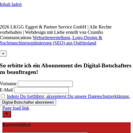
Inhalt laden
2026 LKGG Eggert & Partner Service GmbH | Alle Rechte
vorbehalten | Webdesign mit Liebe erstellt von Cruniño
Communications
Webseitenerstellung, Logo-Design &
Suchmaschinenoptimierung (SEO) aus Ostfriesland
×
So erbitte ich ein Abonnement des Digital-Botschafters
zu beauftragen!
Vorname
E-Mail
Indem Du fortfährst, akzeptierst Du unsere Datenschutzerklärung.
Page load link
Barrierefreiheit