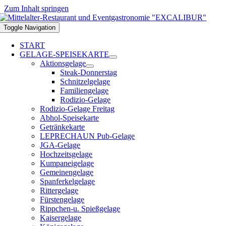
Zum Inhalt springen
Toggle Navigation
START
GELAGE-SPEISEKARTE
Aktionsgelage
Steak-Donnerstag
Schnitzelgelage
Familiengelage
Rodizio-Gelage
Rodizio-Gelage Freitag
Abhol-Speisekarte
Getränkekarte
LEPRECHAUN Pub-Gelage
JGA-Gelage
Hochzeitsgelage
Kumpaneigelage
Gemeinengelage
Spanferkelgelage
Rittergelage
Fürstengelage
Rippchen-u. Spießgelage
Kaisergelage