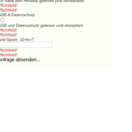
Ich habe den Hinweis gelesen und verstanden
flichtfeld!
flichtfeld!
AGB & Datenschutz
AGB und Datenschutz gelesen und akzeptiert
flichtfeld!
flichtfeld!
Anti-Spam: 15+6=?
flichtfeld!
flichtfeld!
Anfrage absenden...