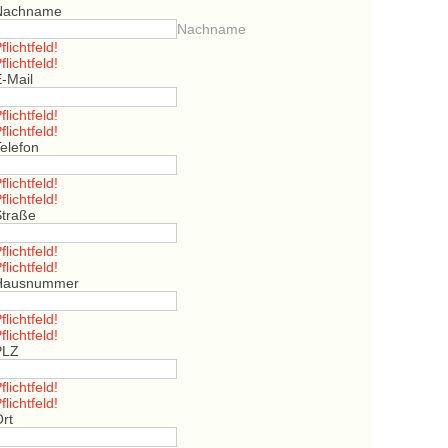
Nachname
Nachname
flichtfeld!
flichtfeld!
E-Mail
flichtfeld!
flichtfeld!
elefon
flichtfeld!
flichtfeld!
Straße
flichtfeld!
flichtfeld!
Hausnummer
flichtfeld!
flichtfeld!
PLZ
flichtfeld!
flichtfeld!
Ort