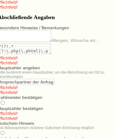
flichtfeld!
flichtfeld!
Abschließende Angaben
Besondere Hinweise / Bemerkungen
Allergien, Wünsche etc...
flichtfeld!
flichtfeld!
Hauptzahler angeben
itte bestimmt einen Hauptzahler, um die Abrechnung vor Ort zu
eschleunigen.
flichtfeld!
flichtfeld!
ahlmeister bestätigen
Hauptzahler bestätigen
flichtfeld!
flichtfeld!
Gutschein-Hinweis
ei Aktionspreisen ist keine Gutschein-Einlösung möglich.