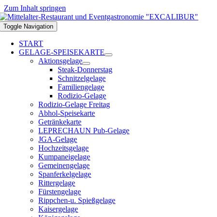
Zum Inhalt springen
Toggle Navigation
START
GELAGE-SPEISEKARTE
Aktionsgelage
Steak-Donnerstag
Schnitzelgelage
Familiengelage
Rodizio-Gelage
Rodizio-Gelage Freitag
Abhol-Speisekarte
Getränkekarte
LEPRECHAUN Pub-Gelage
JGA-Gelage
Hochzeitsgelage
Kumpaneigelage
Gemeinengelage
Spanferkelgelage
Rittergelage
Fürstengelage
Rippchen-u. Spießgelage
Kaisergelage