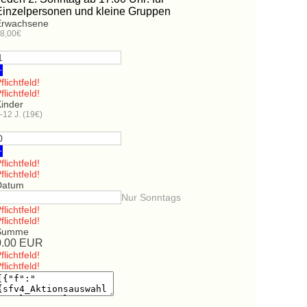
Einzelpersonen und kleine Gruppen
Erwachsene
8,00€
+
flichtfeld!
flichtfeld!
Kinder
-12 J. (19€)
+
flichtfeld!
flichtfeld!
Datum
Nur Sonntags
flichtfeld!
flichtfeld!
Summe
0.00
EUR
flichtfeld!
flichtfeld!