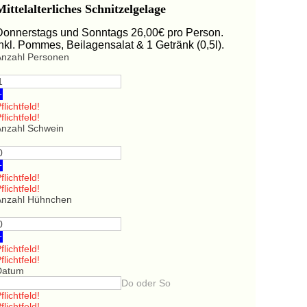
Mittelalterliches Schnitzelgelage
Donnerstags und Sonntags 26,00€ pro Person.
Inkl. Pommes, Beilagensalat & 1 Getränk (0,5l).
Anzahl Personen
+
flichtfeld!
flichtfeld!
Anzahl Schwein
+
flichtfeld!
flichtfeld!
Anzahl Hühnchen
+
flichtfeld!
flichtfeld!
Datum
Do oder So
flichtfeld!
flichtfeld!