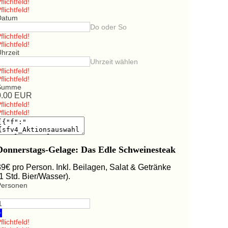
flichtfeld!
flichtfeld!
Datum
Do oder So
flichtfeld!
flichtfeld!
hrzeit
Uhrzeit wählen
flichtfeld!
flichtfeld!
Summe
0.00
EUR
flichtfeld!
flichtfeld!
Donnerstags-Gelage: Das Edle Schweinesteak
39€ pro Person. Inkl. Beilagen, Salat & Getränke
(1 Std. Bier/Wasser).
Personen
+
flichtfeld!