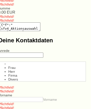
flichtfeld!
flichtfeld!
Summe
0.00
EUR
flichtfeld!
flichtfeld!
Deine Kontaktdaten
Anrede
Frau
Herr
Firma
Divers
flichtfeld!
flichtfeld!
Vorname
Vorname
flichtfeld!
flichtfeld!