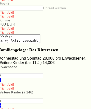
hrzeit
Uhrzeit wählen
flichtfeld!
flichtfeld!
Summe
0.00
EUR
flichtfeld!
flichtfeld!
Familiengelage: Das Ritteressen
Donnerstag und Sonntag 28,00€ pro Erwachsener.
Weitere Kinder (bis 11 J.) 14,00€.
Erwachsene
+
flichtfeld!
flichtfeld!
eitere Kinder (á 14€)
+