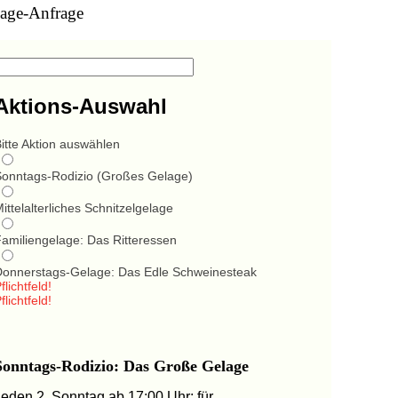
age-Anfrage
Aktions-Auswahl
itte Aktion auswählen
Sonntags-Rodizio (Großes Gelage)
ittelalterliches Schnitzelgelage
Familiengelage: Das Ritteressen
Donnerstags-Gelage: Das Edle Schweinesteak
flichtfeld!
flichtfeld!
Sonntags-Rodizio: Das Große Gelage
Jeden 2. Sonntag ab 17:00 Uhr: für