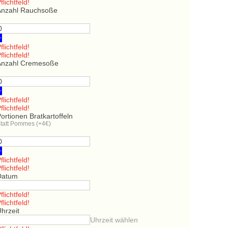
flichtfeld!
Anzahl Rauchsoße
+
flichtfeld!
flichtfeld!
Anzahl Cremesoße
+
flichtfeld!
flichtfeld!
ortionen Bratkartoffeln
tatt Pommes (+4€)
+
flichtfeld!
flichtfeld!
Datum
flichtfeld!
flichtfeld!
hrzeit
Uhrzeit wählen