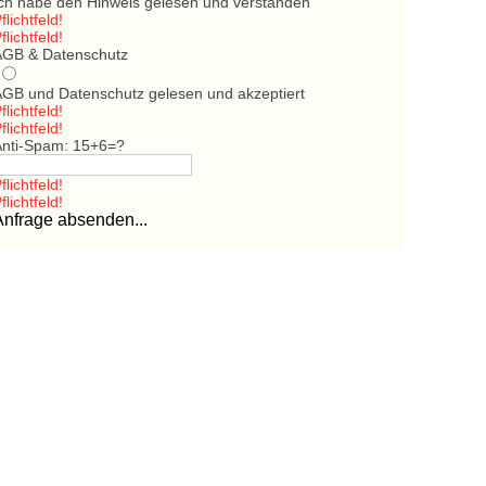
Ich habe den Hinweis gelesen und verstanden
flichtfeld!
flichtfeld!
AGB & Datenschutz
AGB und Datenschutz gelesen und akzeptiert
flichtfeld!
flichtfeld!
Anti-Spam: 15+6=?
flichtfeld!
flichtfeld!
Anfrage absenden...