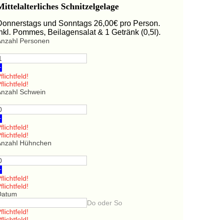
Mittelalterliches Schnitzelgelage
Donnerstags und Sonntags 26,00€ pro Person.
Inkl. Pommes, Beilagensalat & 1 Getränk (0,5l).
Anzahl Personen
+
flichtfeld!
flichtfeld!
Anzahl Schwein
+
flichtfeld!
flichtfeld!
Anzahl Hühnchen
+
flichtfeld!
flichtfeld!
Datum
Do oder So
flichtfeld!
flichtfeld!