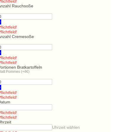
flichtfeld!
Anzahl Rauchsoße
+
flichtfeld!
flichtfeld!
Anzahl Cremesoße
+
flichtfeld!
flichtfeld!
ortionen Bratkartoffeln
tatt Pommes (+4€)
+
flichtfeld!
flichtfeld!
Datum
flichtfeld!
flichtfeld!
hrzeit
Uhrzeit wählen