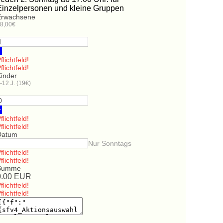
Einzelpersonen und kleine Gruppen
Erwachsene
8,00€
+
flichtfeld!
flichtfeld!
Kinder
-12 J. (19€)
+
flichtfeld!
flichtfeld!
Datum
Nur Sonntags
flichtfeld!
flichtfeld!
Summe
0.00
EUR
flichtfeld!
flichtfeld!