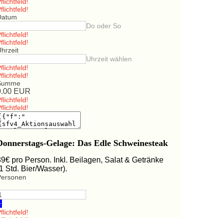
flichtfeld!
flichtfeld!
Datum
Do oder So
flichtfeld!
flichtfeld!
hrzeit
Uhrzeit wählen
flichtfeld!
flichtfeld!
Summe
0.00
EUR
flichtfeld!
flichtfeld!
Donnerstags-Gelage: Das Edle Schweinesteak
39€ pro Person. Inkl. Beilagen, Salat & Getränke
(1 Std. Bier/Wasser).
Personen
+
flichtfeld!