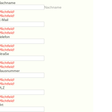
Nachname
Nachname
flichtfeld!
flichtfeld!
E-Mail
flichtfeld!
flichtfeld!
elefon
flichtfeld!
flichtfeld!
Straße
flichtfeld!
flichtfeld!
Hausnummer
flichtfeld!
flichtfeld!
PLZ
flichtfeld!
flichtfeld!
Ort