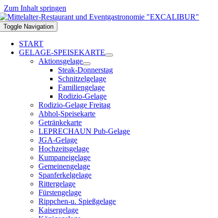
Zum Inhalt springen
Toggle Navigation
START
GELAGE-SPEISEKARTE
Aktionsgelage
Steak-Donnerstag
Schnitzelgelage
Familiengelage
Rodizio-Gelage
Rodizio-Gelage Freitag
Abhol-Speisekarte
Getränkekarte
LEPRECHAUN Pub-Gelage
JGA-Gelage
Hochzeitsgelage
Kumpaneigelage
Gemeinengelage
Spanferkelgelage
Rittergelage
Fürstengelage
Rippchen-u. Spießgelage
Kaisergelage