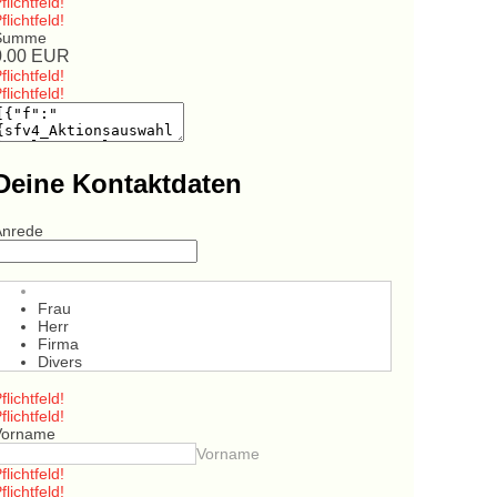
flichtfeld!
flichtfeld!
Summe
0.00
EUR
flichtfeld!
flichtfeld!
Deine Kontaktdaten
Anrede
Frau
Herr
Firma
Divers
flichtfeld!
flichtfeld!
Vorname
Vorname
flichtfeld!
flichtfeld!