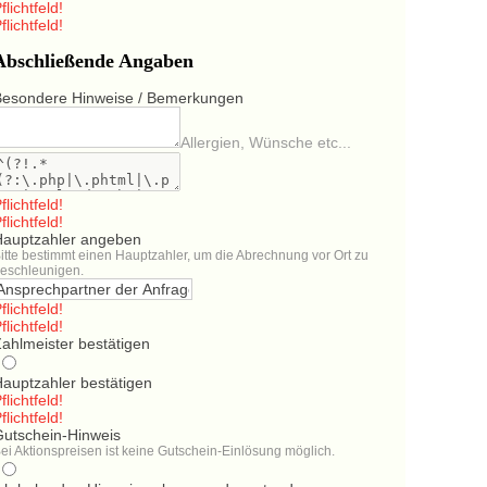
flichtfeld!
flichtfeld!
Abschließende Angaben
Besondere Hinweise / Bemerkungen
Allergien, Wünsche etc...
flichtfeld!
flichtfeld!
Hauptzahler angeben
itte bestimmt einen Hauptzahler, um die Abrechnung vor Ort zu
eschleunigen.
flichtfeld!
flichtfeld!
ahlmeister bestätigen
Hauptzahler bestätigen
flichtfeld!
flichtfeld!
Gutschein-Hinweis
ei Aktionspreisen ist keine Gutschein-Einlösung möglich.