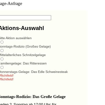
age-Anfrage
Aktions-Auswahl
itte Aktion auswählen
Sonntags-Rodizio (Großes Gelage)
ittelalterliches Schnitzelgelage
Familiengelage: Das Ritteressen
Donnerstags-Gelage: Das Edle Schweinesteak
flichtfeld!
flichtfeld!
Sonntags-Rodizio: Das Große Gelage
Jeden 2. Sonntag ab 17:00 Uhr: für