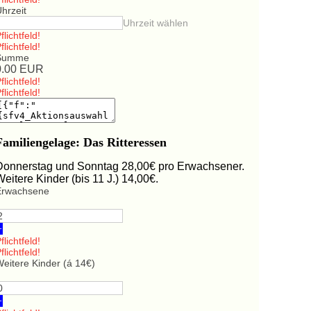
hrzeit
Uhrzeit wählen
flichtfeld!
flichtfeld!
Summe
0.00
EUR
flichtfeld!
flichtfeld!
Familiengelage: Das Ritteressen
Donnerstag und Sonntag 28,00€ pro Erwachsener.
Weitere Kinder (bis 11 J.) 14,00€.
Erwachsene
+
flichtfeld!
flichtfeld!
eitere Kinder (á 14€)
+