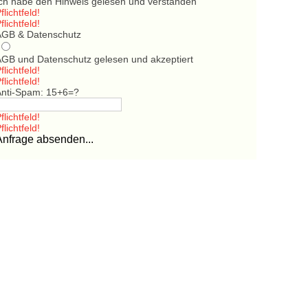
Ich habe den Hinweis gelesen und verstanden
flichtfeld!
flichtfeld!
AGB & Datenschutz
AGB und Datenschutz gelesen und akzeptiert
flichtfeld!
flichtfeld!
Anti-Spam: 15+6=?
flichtfeld!
flichtfeld!
Anfrage absenden...