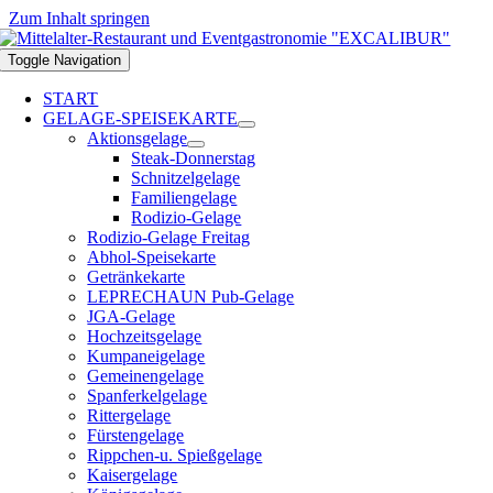
Zum Inhalt springen
Toggle Navigation
START
GELAGE-SPEISEKARTE
Aktionsgelage
Steak-Donnerstag
Schnitzelgelage
Familiengelage
Rodizio-Gelage
Rodizio-Gelage Freitag
Abhol-Speisekarte
Getränkekarte
LEPRECHAUN Pub-Gelage
JGA-Gelage
Hochzeitsgelage
Kumpaneigelage
Gemeinengelage
Spanferkelgelage
Rittergelage
Fürstengelage
Rippchen-u. Spießgelage
Kaisergelage