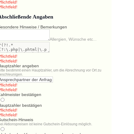
flichtfeld!
flichtfeld!
Abschließende Angaben
Besondere Hinweise / Bemerkungen
Allergien, Wünsche etc...
flichtfeld!
flichtfeld!
Hauptzahler angeben
itte bestimmt einen Hauptzahler, um die Abrechnung vor Ort zu
eschleunigen.
flichtfeld!
flichtfeld!
ahlmeister bestätigen
Hauptzahler bestätigen
flichtfeld!
flichtfeld!
Gutschein-Hinweis
ei Aktionspreisen ist keine Gutschein-Einlösung möglich.