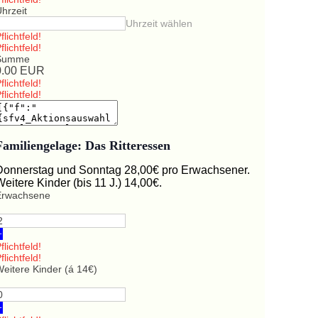
hrzeit
Uhrzeit wählen
flichtfeld!
flichtfeld!
Summe
0.00
EUR
flichtfeld!
flichtfeld!
Familiengelage: Das Ritteressen
Donnerstag und Sonntag 28,00€ pro Erwachsener.
Weitere Kinder (bis 11 J.) 14,00€.
Erwachsene
+
flichtfeld!
flichtfeld!
eitere Kinder (á 14€)
+