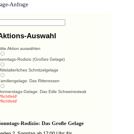
age-Anfrage
Aktions-Auswahl
itte Aktion auswählen
Sonntags-Rodizio (Großes Gelage)
ittelalterliches Schnitzelgelage
Familiengelage: Das Ritteressen
Donnerstags-Gelage: Das Edle Schweinesteak
flichtfeld!
flichtfeld!
Sonntags-Rodizio: Das Große Gelage
Jeden 2. Sonntag ab 17:00 Uhr: für