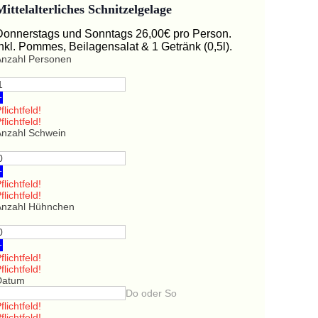
Mittelalterliches Schnitzelgelage
Donnerstags und Sonntags 26,00€ pro Person.
Inkl. Pommes, Beilagensalat & 1 Getränk (0,5l).
Anzahl Personen
+
flichtfeld!
flichtfeld!
Anzahl Schwein
+
flichtfeld!
flichtfeld!
Anzahl Hühnchen
+
flichtfeld!
flichtfeld!
Datum
Do oder So
flichtfeld!
flichtfeld!