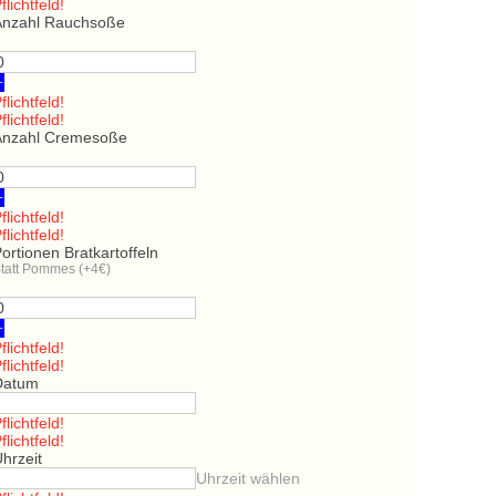
flichtfeld!
Anzahl Rauchsoße
+
flichtfeld!
flichtfeld!
Anzahl Cremesoße
+
flichtfeld!
flichtfeld!
ortionen Bratkartoffeln
tatt Pommes (+4€)
+
flichtfeld!
flichtfeld!
Datum
flichtfeld!
flichtfeld!
hrzeit
Uhrzeit wählen