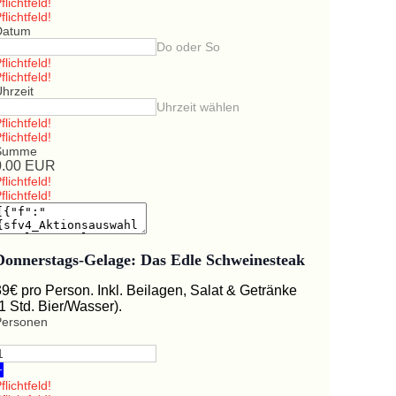
flichtfeld!
flichtfeld!
Datum
Do oder So
flichtfeld!
flichtfeld!
hrzeit
Uhrzeit wählen
flichtfeld!
flichtfeld!
Summe
0.00
EUR
flichtfeld!
flichtfeld!
Donnerstags-Gelage: Das Edle Schweinesteak
39€ pro Person. Inkl. Beilagen, Salat & Getränke
(1 Std. Bier/Wasser).
Personen
+
flichtfeld!