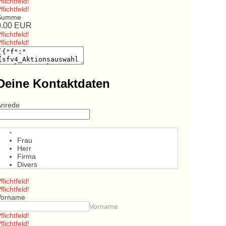
flichtfeld!
flichtfeld!
Summe
0.00
EUR
flichtfeld!
flichtfeld!
Deine Kontaktdaten
Anrede
Frau
Herr
Firma
Divers
flichtfeld!
flichtfeld!
Vorname
Vorname
flichtfeld!
flichtfeld!