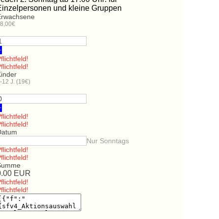
Einzelpersonen und kleine Gruppen
Erwachsene
8,00€
+
flichtfeld!
flichtfeld!
Kinder
-12 J. (19€)
+
flichtfeld!
flichtfeld!
Datum
Nur Sonntags
flichtfeld!
flichtfeld!
Summe
0.00
EUR
flichtfeld!
flichtfeld!