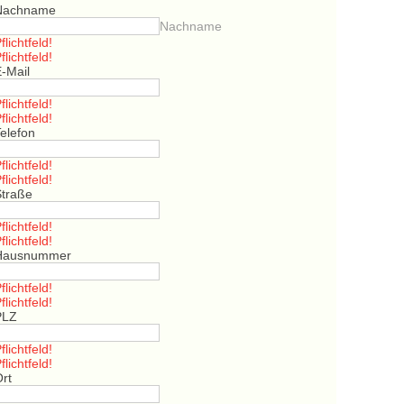
Nachname
Nachname
flichtfeld!
flichtfeld!
E-Mail
flichtfeld!
flichtfeld!
elefon
flichtfeld!
flichtfeld!
Straße
flichtfeld!
flichtfeld!
Hausnummer
flichtfeld!
flichtfeld!
PLZ
flichtfeld!
flichtfeld!
Ort