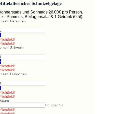
Mittelalterliches Schnitzelgelage
Donnerstags und Sonntags 26,00€ pro Person.
Inkl. Pommes, Beilagensalat & 1 Getränk (0,5l).
Anzahl Personen
+
flichtfeld!
flichtfeld!
Anzahl Schwein
+
flichtfeld!
flichtfeld!
Anzahl Hühnchen
+
flichtfeld!
flichtfeld!
Datum
Do oder So
flichtfeld!
flichtfeld!