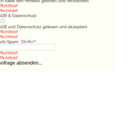
Ich habe den Hinweis gelesen und verstanden
flichtfeld!
flichtfeld!
AGB & Datenschutz
AGB und Datenschutz gelesen und akzeptiert
flichtfeld!
flichtfeld!
Anti-Spam: 15+6=?
flichtfeld!
flichtfeld!
Anfrage absenden...