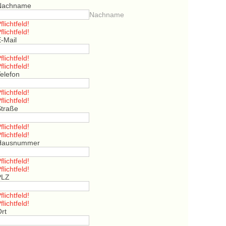
Nachname
Nachname
flichtfeld!
flichtfeld!
E-Mail
flichtfeld!
flichtfeld!
elefon
flichtfeld!
flichtfeld!
Straße
flichtfeld!
flichtfeld!
Hausnummer
flichtfeld!
flichtfeld!
PLZ
flichtfeld!
flichtfeld!
Ort