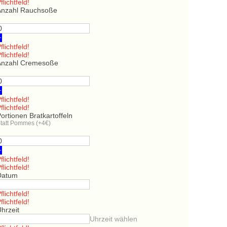
flichtfeld!
Anzahl Rauchsoße
+
flichtfeld!
flichtfeld!
Anzahl Cremesoße
+
flichtfeld!
flichtfeld!
ortionen Bratkartoffeln
tatt Pommes (+4€)
+
flichtfeld!
flichtfeld!
Datum
flichtfeld!
flichtfeld!
hrzeit
Uhrzeit wählen