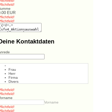
flichtfeld!
flichtfeld!
Summe
0.00
EUR
flichtfeld!
flichtfeld!
Deine Kontaktdaten
Anrede
Frau
Herr
Firma
Divers
flichtfeld!
flichtfeld!
Vorname
Vorname
flichtfeld!
flichtfeld!