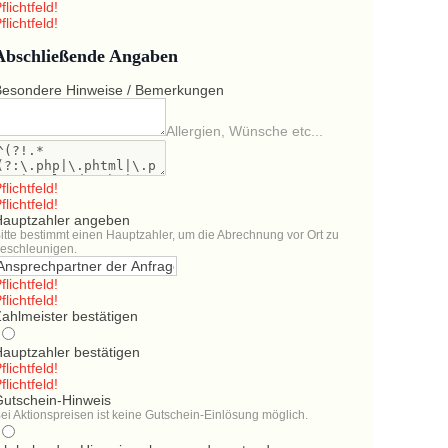
flichtfeld!
flichtfeld!
Abschließende Angaben
Besondere Hinweise / Bemerkungen
Allergien, Wünsche etc...
flichtfeld!
flichtfeld!
Hauptzahler angeben
itte bestimmt einen Hauptzahler, um die Abrechnung vor Ort zu
eschleunigen.
flichtfeld!
flichtfeld!
ahlmeister bestätigen
Hauptzahler bestätigen
flichtfeld!
flichtfeld!
Gutschein-Hinweis
ei Aktionspreisen ist keine Gutschein-Einlösung möglich.