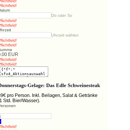
flichtfeld!
flichtfeld!
Datum
Do oder So
flichtfeld!
flichtfeld!
hrzeit
Uhrzeit wählen
flichtfeld!
flichtfeld!
Summe
0.00
EUR
flichtfeld!
flichtfeld!
Donnerstags-Gelage: Das Edle Schweinesteak
39€ pro Person. Inkl. Beilagen, Salat & Getränke
(1 Std. Bier/Wasser).
Personen
+
flichtfeld!