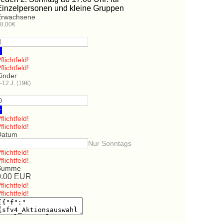
Einzelpersonen und kleine Gruppen
Erwachsene
8,00€
+
flichtfeld!
flichtfeld!
Kinder
-12 J. (19€)
+
flichtfeld!
flichtfeld!
Datum
Nur Sonntags
flichtfeld!
flichtfeld!
Summe
0.00
EUR
flichtfeld!
flichtfeld!