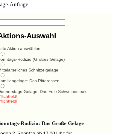
age-Anfrage
Aktions-Auswahl
itte Aktion auswählen
Sonntags-Rodizio (Großes Gelage)
ittelalterliches Schnitzelgelage
Familiengelage: Das Ritteressen
Donnerstags-Gelage: Das Edle Schweinesteak
flichtfeld!
flichtfeld!
Sonntags-Rodizio: Das Große Gelage
Jeden 2. Sonntag ab 17:00 Uhr: für