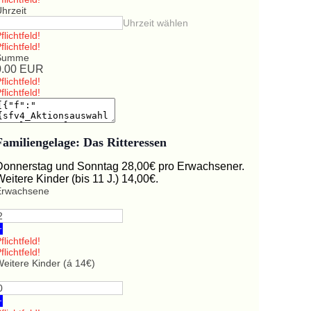
hrzeit
Uhrzeit wählen
flichtfeld!
flichtfeld!
Summe
0.00
EUR
flichtfeld!
flichtfeld!
Familiengelage: Das Ritteressen
Donnerstag und Sonntag 28,00€ pro Erwachsener.
Weitere Kinder (bis 11 J.) 14,00€.
Erwachsene
+
flichtfeld!
flichtfeld!
eitere Kinder (á 14€)
+