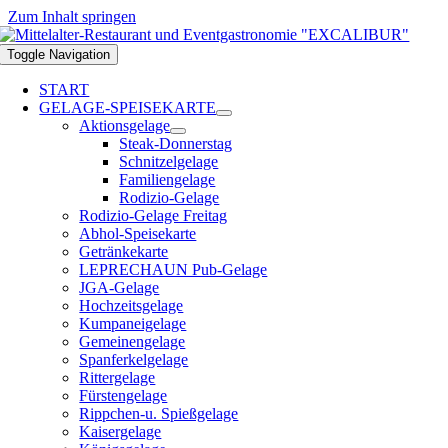
Zum Inhalt springen
Toggle Navigation
START
GELAGE-SPEISEKARTE
Aktionsgelage
Steak-Donnerstag
Schnitzelgelage
Familiengelage
Rodizio-Gelage
Rodizio-Gelage Freitag
Abhol-Speisekarte
Getränkekarte
LEPRECHAUN Pub-Gelage
JGA-Gelage
Hochzeitsgelage
Kumpaneigelage
Gemeinengelage
Spanferkelgelage
Rittergelage
Fürstengelage
Rippchen-u. Spießgelage
Kaisergelage