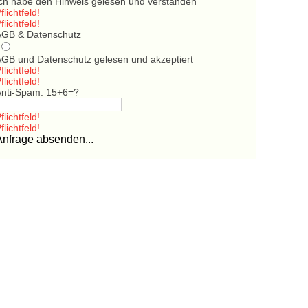
Ich habe den Hinweis gelesen und verstanden
flichtfeld!
flichtfeld!
AGB & Datenschutz
AGB und Datenschutz gelesen und akzeptiert
flichtfeld!
flichtfeld!
Anti-Spam: 15+6=?
flichtfeld!
flichtfeld!
Anfrage absenden...