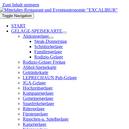
Zum Inhalt springen
Toggle Navigation
START
GELAGE-SPEISEKARTE
Aktionsgelage
Steak-Donnerstag
Schnitzelgelage
Familiengelage
Rodizio-Gelage
Rodizio-Gelage Freitag
Abhol-Speisekarte
Getränkekarte
LEPRECHAUN Pub-Gelage
JGA-Gelage
Hochzeitsgelage
Kumpaneigelage
Gemeinengelage
Spanferkelgelage
Rittergelage
Fürstengelage
Rippchen-u. Spießgelage
Kaisergelage