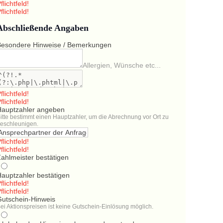
flichtfeld!
flichtfeld!
Abschließende Angaben
Besondere Hinweise / Bemerkungen
Allergien, Wünsche etc...
flichtfeld!
flichtfeld!
Hauptzahler angeben
itte bestimmt einen Hauptzahler, um die Abrechnung vor Ort zu
eschleunigen.
flichtfeld!
flichtfeld!
ahlmeister bestätigen
Hauptzahler bestätigen
flichtfeld!
flichtfeld!
Gutschein-Hinweis
ei Aktionspreisen ist keine Gutschein-Einlösung möglich.