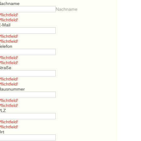
Nachname
Nachname
flichtfeld!
flichtfeld!
E-Mail
flichtfeld!
flichtfeld!
elefon
flichtfeld!
flichtfeld!
Straße
flichtfeld!
flichtfeld!
Hausnummer
flichtfeld!
flichtfeld!
PLZ
flichtfeld!
flichtfeld!
Ort