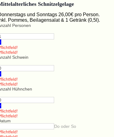
Mittelalterliches Schnitzelgelage
Donnerstags und Sonntags 26,00€ pro Person.
Inkl. Pommes, Beilagensalat & 1 Getränk (0,5l).
Anzahl Personen
+
flichtfeld!
flichtfeld!
Anzahl Schwein
+
flichtfeld!
flichtfeld!
Anzahl Hühnchen
+
flichtfeld!
flichtfeld!
Datum
Do oder So
flichtfeld!
flichtfeld!