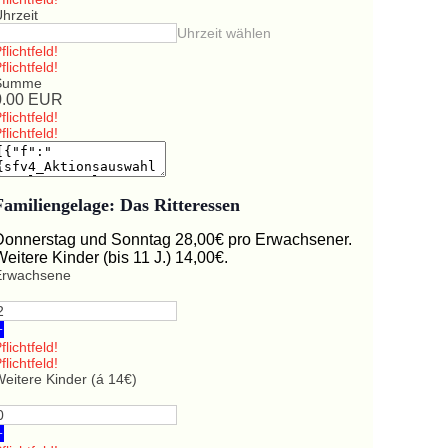
hrzeit
Uhrzeit wählen
flichtfeld!
flichtfeld!
Summe
0.00
EUR
flichtfeld!
flichtfeld!
Familiengelage: Das Ritteressen
Donnerstag und Sonntag 28,00€ pro Erwachsener.
Weitere Kinder (bis 11 J.) 14,00€.
Erwachsene
+
flichtfeld!
flichtfeld!
eitere Kinder (á 14€)
+