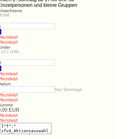
Einzelpersonen und kleine Gruppen
Erwachsene
8,00€
+
flichtfeld!
flichtfeld!
Kinder
-12 J. (19€)
+
flichtfeld!
flichtfeld!
Datum
Nur Sonntags
flichtfeld!
flichtfeld!
Summe
0.00
EUR
flichtfeld!
flichtfeld!