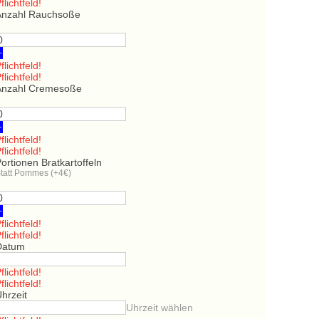
flichtfeld!
Anzahl Rauchsoße
+
flichtfeld!
flichtfeld!
Anzahl Cremesoße
+
flichtfeld!
flichtfeld!
ortionen Bratkartoffeln
tatt Pommes (+4€)
+
flichtfeld!
flichtfeld!
Datum
flichtfeld!
flichtfeld!
hrzeit
Uhrzeit wählen