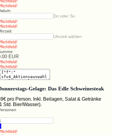
flichtfeld!
flichtfeld!
Datum
Do oder So
flichtfeld!
flichtfeld!
hrzeit
Uhrzeit wählen
flichtfeld!
flichtfeld!
Summe
0.00
EUR
flichtfeld!
flichtfeld!
Donnerstags-Gelage: Das Edle Schweinesteak
39€ pro Person. Inkl. Beilagen, Salat & Getränke
(1 Std. Bier/Wasser).
Personen
+
flichtfeld!