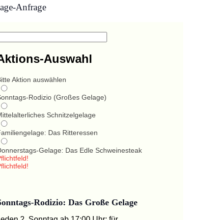
age-Anfrage
Aktions-Auswahl
itte Aktion auswählen
Sonntags-Rodizio (Großes Gelage)
ittelalterliches Schnitzelgelage
Familiengelage: Das Ritteressen
Donnerstags-Gelage: Das Edle Schweinesteak
flichtfeld!
flichtfeld!
Sonntags-Rodizio: Das Große Gelage
Jeden 2. Sonntag ab 17:00 Uhr: für