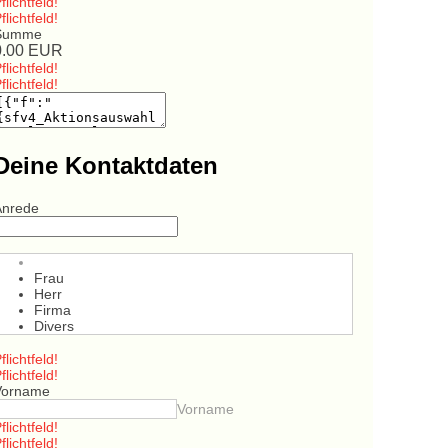
flichtfeld!
flichtfeld!
Summe
0.00
EUR
flichtfeld!
flichtfeld!
Deine Kontaktdaten
Anrede
Frau
Herr
Firma
Divers
flichtfeld!
flichtfeld!
Vorname
Vorname
flichtfeld!
flichtfeld!