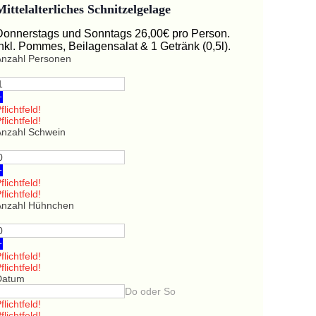
Mittelalterliches Schnitzelgelage
Donnerstags und Sonntags 26,00€ pro Person.
Inkl. Pommes, Beilagensalat & 1 Getränk (0,5l).
Anzahl Personen
+
flichtfeld!
flichtfeld!
Anzahl Schwein
+
flichtfeld!
flichtfeld!
Anzahl Hühnchen
+
flichtfeld!
flichtfeld!
Datum
Do oder So
flichtfeld!
flichtfeld!