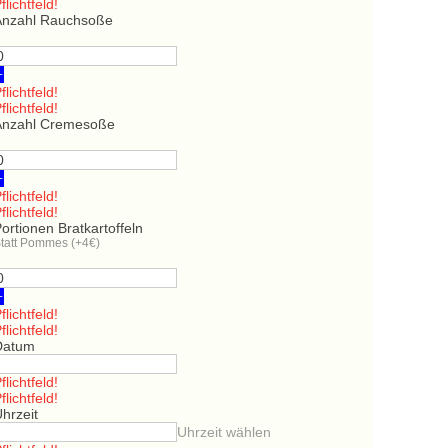
flichtfeld!
Anzahl Rauchsoße
+
flichtfeld!
flichtfeld!
Anzahl Cremesoße
+
flichtfeld!
flichtfeld!
ortionen Bratkartoffeln
tatt Pommes (+4€)
+
flichtfeld!
flichtfeld!
Datum
flichtfeld!
flichtfeld!
hrzeit
Uhrzeit wählen