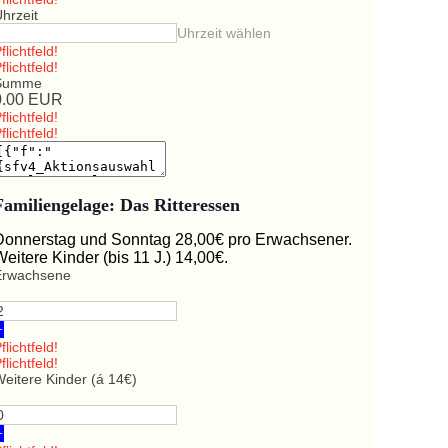
hrzeit
Uhrzeit wählen
flichtfeld!
flichtfeld!
Summe
0.00
EUR
flichtfeld!
flichtfeld!
Familiengelage: Das Ritteressen
Donnerstag und Sonntag 28,00€ pro Erwachsener.
Weitere Kinder (bis 11 J.) 14,00€.
Erwachsene
+
flichtfeld!
flichtfeld!
eitere Kinder (á 14€)
+