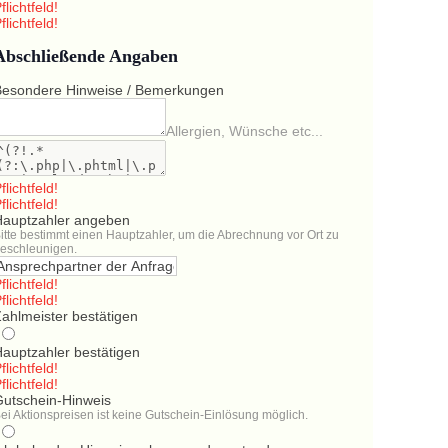
flichtfeld!
flichtfeld!
Abschließende Angaben
Besondere Hinweise / Bemerkungen
Allergien, Wünsche etc...
flichtfeld!
flichtfeld!
Hauptzahler angeben
itte bestimmt einen Hauptzahler, um die Abrechnung vor Ort zu
eschleunigen.
flichtfeld!
flichtfeld!
ahlmeister bestätigen
Hauptzahler bestätigen
flichtfeld!
flichtfeld!
Gutschein-Hinweis
ei Aktionspreisen ist keine Gutschein-Einlösung möglich.