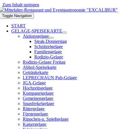
Zum Inhalt springen
Toggle Navigation
START
GELAGE-SPEISEKARTE
Aktionsgelage
Steak-Donnerstag
Schnitzelgelage
Familiengelage
Rodizio-Gelage
Rodizio-Gelage Freitag
Abhol-Speisekarte
Getränkekarte
LEPRECHAUN Pub-Gelage
JGA-Gelage
Hochzeitsgelage
Kumpaneigelage
Gemeinengelage
Spanferkelgelage
Rittergelage
Fürstengelage
Rippchen-u. Spießgelage
Kaisergelage