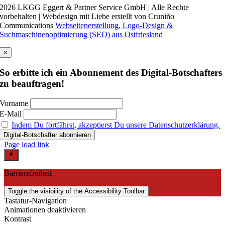
2026 LKGG Eggert & Partner Service GmbH | Alle Rechte
vorbehalten | Webdesign mit Liebe erstellt von Cruniño
Communications
Webseitenerstellung, Logo-Design &
Suchmaschinenoptimierung (SEO) aus Ostfriesland
×
So erbitte ich ein Abonnement des Digital-Botschafters
zu beauftragen!
Vorname
E-Mail
Indem Du fortfährst, akzeptierst Du unsere Datenschutzerklärung.
Page load link
Barrierefreiheit
Toggle the visibility of the Accessibility Toolbar
Tastatur-Navigation
Animationen deaktivieren
Kontrast