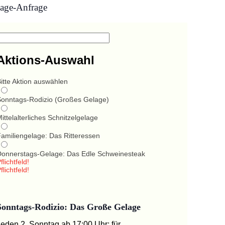
age-Anfrage
Aktions-Auswahl
itte Aktion auswählen
Sonntags-Rodizio (Großes Gelage)
ittelalterliches Schnitzelgelage
Familiengelage: Das Ritteressen
Donnerstags-Gelage: Das Edle Schweinesteak
flichtfeld!
flichtfeld!
Sonntags-Rodizio: Das Große Gelage
Jeden 2. Sonntag ab 17:00 Uhr: für