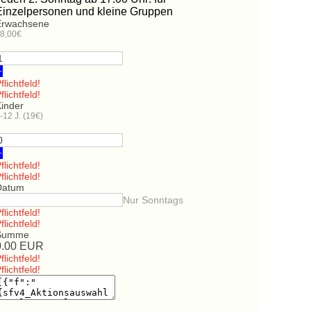
Einzelpersonen und kleine Gruppen
Erwachsene
8,00€
+
flichtfeld!
flichtfeld!
Kinder
-12 J. (19€)
+
flichtfeld!
flichtfeld!
Datum
Nur Sonntags
flichtfeld!
flichtfeld!
Summe
0.00
EUR
flichtfeld!
flichtfeld!