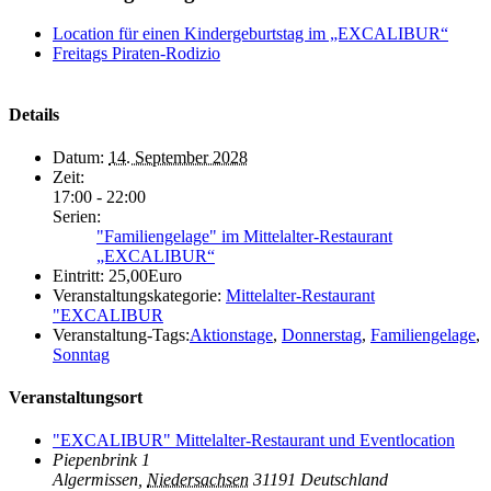
Location für einen Kindergeburtstag im „EXCALIBUR“
Freitags Piraten-Rodizio
Details
Datum:
14. September 2028
Zeit:
17:00 - 22:00
Serien:
"Familiengelage" im Mittelalter-Restaurant
„EXCALIBUR“
Eintritt:
25,00Euro
Veranstaltungskategorie:
Mittelalter-Restaurant
"EXCALIBUR
Veranstaltung-Tags:
Aktionstage
,
Donnerstag
,
Familiengelage
,
Sonntag
Veranstaltungsort
"EXCALIBUR" Mittelalter-Restaurant und Eventlocation
Piepenbrink 1
Algermissen
,
Niedersachsen
31191
Deutschland