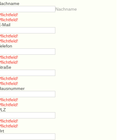
Nachname
Nachname
flichtfeld!
flichtfeld!
E-Mail
flichtfeld!
flichtfeld!
elefon
flichtfeld!
flichtfeld!
Straße
flichtfeld!
flichtfeld!
Hausnummer
flichtfeld!
flichtfeld!
PLZ
flichtfeld!
flichtfeld!
Ort