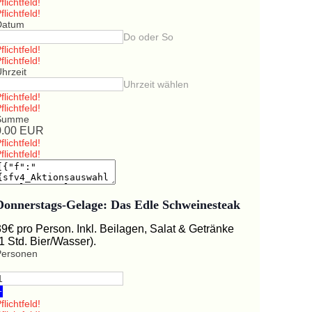
flichtfeld!
flichtfeld!
Datum
Do oder So
flichtfeld!
flichtfeld!
hrzeit
Uhrzeit wählen
flichtfeld!
flichtfeld!
Summe
0.00
EUR
flichtfeld!
flichtfeld!
Donnerstags-Gelage: Das Edle Schweinesteak
39€ pro Person. Inkl. Beilagen, Salat & Getränke
(1 Std. Bier/Wasser).
Personen
+
flichtfeld!