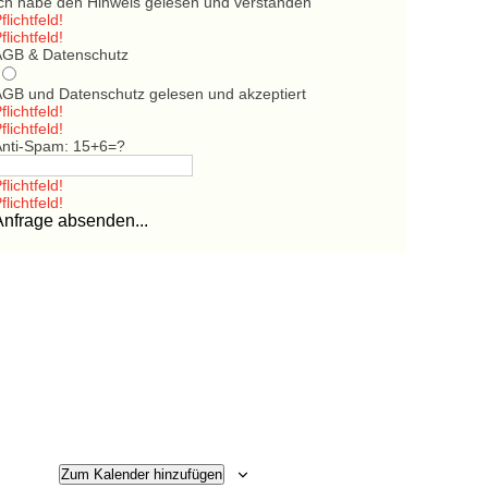
Ich habe den Hinweis gelesen und verstanden
flichtfeld!
flichtfeld!
AGB & Datenschutz
AGB und Datenschutz gelesen und akzeptiert
flichtfeld!
flichtfeld!
Anti-Spam: 15+6=?
flichtfeld!
flichtfeld!
Anfrage absenden...
Zum Kalender hinzufügen