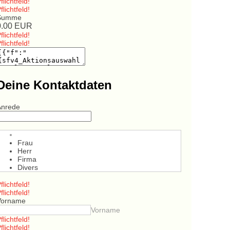
flichtfeld!
flichtfeld!
Summe
0.00
EUR
flichtfeld!
flichtfeld!
Deine Kontaktdaten
Anrede
Frau
Herr
Firma
Divers
flichtfeld!
flichtfeld!
Vorname
Vorname
flichtfeld!
flichtfeld!