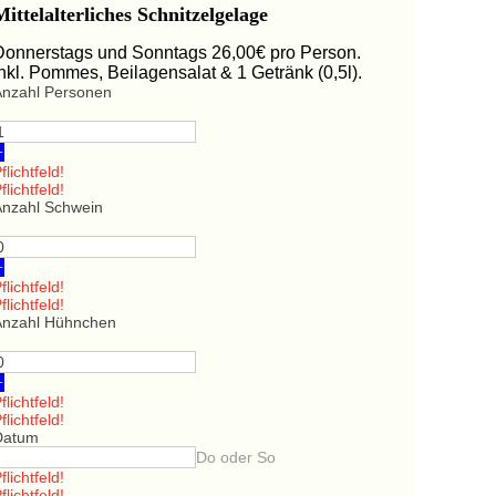
Mittelalterliches Schnitzelgelage
Donnerstags und Sonntags 26,00€ pro Person.
Inkl. Pommes, Beilagensalat & 1 Getränk (0,5l).
Anzahl Personen
+
flichtfeld!
flichtfeld!
Anzahl Schwein
+
flichtfeld!
flichtfeld!
Anzahl Hühnchen
+
flichtfeld!
flichtfeld!
Datum
Do oder So
flichtfeld!
flichtfeld!