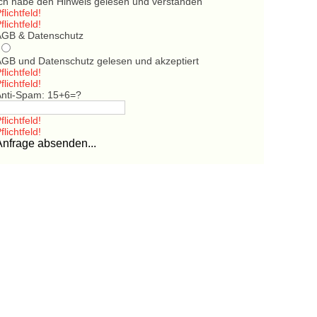
Ich habe den Hinweis gelesen und verstanden
flichtfeld!
flichtfeld!
AGB & Datenschutz
AGB und Datenschutz gelesen und akzeptiert
flichtfeld!
flichtfeld!
Anti-Spam: 15+6=?
flichtfeld!
flichtfeld!
Anfrage absenden...