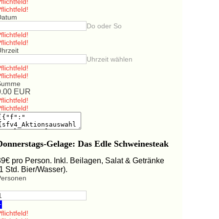
flichtfeld!
flichtfeld!
Datum
Do oder So
flichtfeld!
flichtfeld!
hrzeit
Uhrzeit wählen
flichtfeld!
flichtfeld!
Summe
0.00
EUR
flichtfeld!
flichtfeld!
Donnerstags-Gelage: Das Edle Schweinesteak
39€ pro Person. Inkl. Beilagen, Salat & Getränke
(1 Std. Bier/Wasser).
Personen
+
flichtfeld!