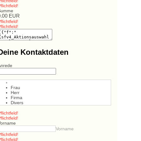
flichtfeld!
flichtfeld!
Summe
0.00
EUR
flichtfeld!
flichtfeld!
Deine Kontaktdaten
Anrede
Frau
Herr
Firma
Divers
flichtfeld!
flichtfeld!
Vorname
Vorname
flichtfeld!
flichtfeld!