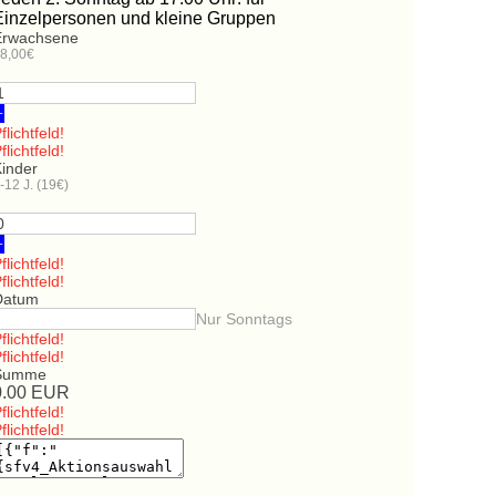
Einzelpersonen und kleine Gruppen
Erwachsene
8,00€
+
flichtfeld!
flichtfeld!
Kinder
-12 J. (19€)
+
flichtfeld!
flichtfeld!
Datum
Nur Sonntags
flichtfeld!
flichtfeld!
Summe
0.00
EUR
flichtfeld!
flichtfeld!