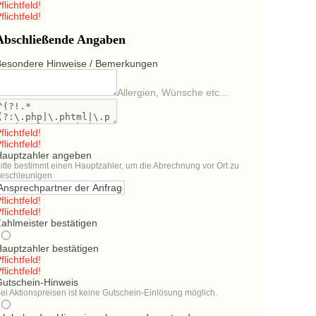
flichtfeld!
flichtfeld!
Abschließende Angaben
Besondere Hinweise / Bemerkungen
Allergien, Wünsche etc...
flichtfeld!
flichtfeld!
Hauptzahler angeben
itte bestimmt einen Hauptzahler, um die Abrechnung vor Ort zu
eschleunigen.
flichtfeld!
flichtfeld!
ahlmeister bestätigen
Hauptzahler bestätigen
flichtfeld!
flichtfeld!
Gutschein-Hinweis
ei Aktionspreisen ist keine Gutschein-Einlösung möglich.