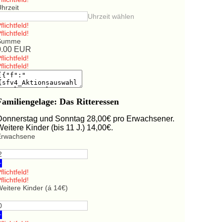
hrzeit
Uhrzeit wählen
flichtfeld!
flichtfeld!
Summe
0.00
EUR
flichtfeld!
flichtfeld!
Familiengelage: Das Ritteressen
Donnerstag und Sonntag 28,00€ pro Erwachsener.
Weitere Kinder (bis 11 J.) 14,00€.
Erwachsene
+
flichtfeld!
flichtfeld!
eitere Kinder (á 14€)
+