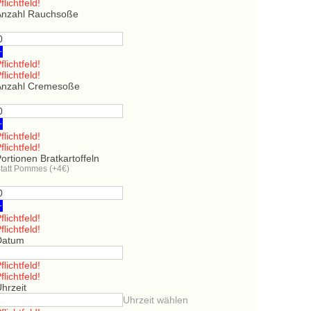
flichtfeld!
Anzahl Rauchsoße
+
flichtfeld!
flichtfeld!
Anzahl Cremesoße
+
flichtfeld!
flichtfeld!
ortionen Bratkartoffeln
tatt Pommes (+4€)
+
flichtfeld!
flichtfeld!
Datum
flichtfeld!
flichtfeld!
hrzeit
Uhrzeit wählen