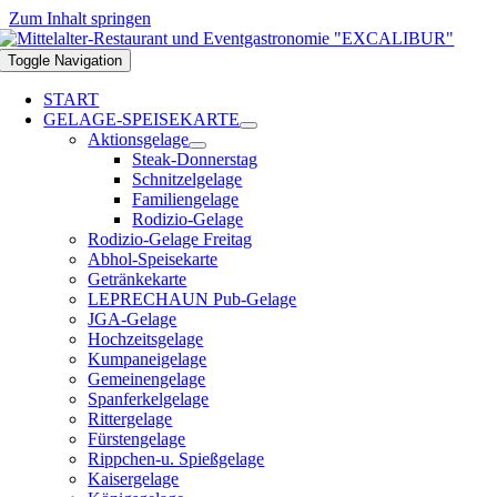
Zum Inhalt springen
Toggle Navigation
START
GELAGE-SPEISEKARTE
Aktionsgelage
Steak-Donnerstag
Schnitzelgelage
Familiengelage
Rodizio-Gelage
Rodizio-Gelage Freitag
Abhol-Speisekarte
Getränkekarte
LEPRECHAUN Pub-Gelage
JGA-Gelage
Hochzeitsgelage
Kumpaneigelage
Gemeinengelage
Spanferkelgelage
Rittergelage
Fürstengelage
Rippchen-u. Spießgelage
Kaisergelage