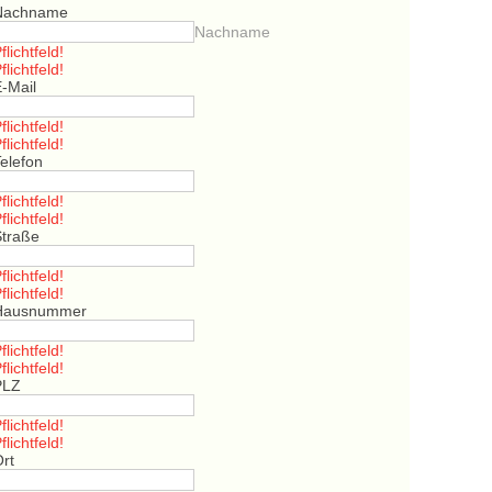
Nachname
Nachname
flichtfeld!
flichtfeld!
E-Mail
flichtfeld!
flichtfeld!
elefon
flichtfeld!
flichtfeld!
Straße
flichtfeld!
flichtfeld!
Hausnummer
flichtfeld!
flichtfeld!
PLZ
flichtfeld!
flichtfeld!
Ort