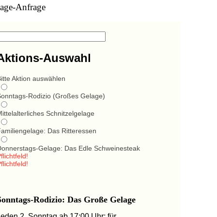
age-Anfrage
Aktions-Auswahl
itte Aktion auswählen
Sonntags-Rodizio (Großes Gelage)
ittelalterliches Schnitzelgelage
Familiengelage: Das Ritteressen
Donnerstags-Gelage: Das Edle Schweinesteak
flichtfeld!
flichtfeld!
Sonntags-Rodizio: Das Große Gelage
Jeden 2. Sonntag ab 17:00 Uhr: für