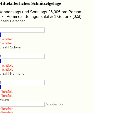
Mittelalterliches Schnitzelgelage
Donnerstags und Sonntags 26,00€ pro Person.
Inkl. Pommes, Beilagensalat & 1 Getränk (0,5l).
Anzahl Personen
+
flichtfeld!
flichtfeld!
Anzahl Schwein
+
flichtfeld!
flichtfeld!
Anzahl Hühnchen
+
flichtfeld!
flichtfeld!
Datum
Do oder So
flichtfeld!
flichtfeld!