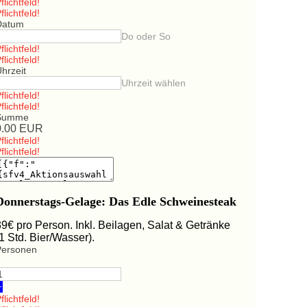
flichtfeld!
flichtfeld!
Datum
Do oder So
flichtfeld!
flichtfeld!
hrzeit
Uhrzeit wählen
flichtfeld!
flichtfeld!
Summe
0.00
EUR
flichtfeld!
flichtfeld!
Donnerstags-Gelage: Das Edle Schweinesteak
39€ pro Person. Inkl. Beilagen, Salat & Getränke
(1 Std. Bier/Wasser).
Personen
+
flichtfeld!