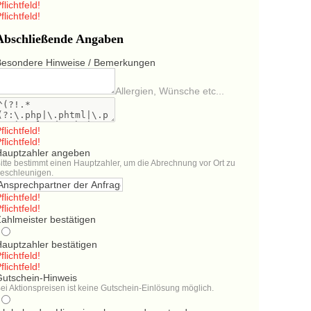
flichtfeld!
flichtfeld!
Abschließende Angaben
Besondere Hinweise / Bemerkungen
Allergien, Wünsche etc...
flichtfeld!
flichtfeld!
Hauptzahler angeben
itte bestimmt einen Hauptzahler, um die Abrechnung vor Ort zu
eschleunigen.
flichtfeld!
flichtfeld!
ahlmeister bestätigen
Hauptzahler bestätigen
flichtfeld!
flichtfeld!
Gutschein-Hinweis
ei Aktionspreisen ist keine Gutschein-Einlösung möglich.