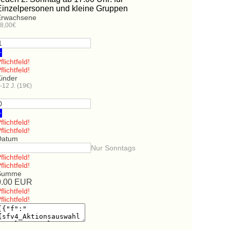
Einzelpersonen und kleine Gruppen
Erwachsene
8,00€
+
flichtfeld!
flichtfeld!
Kinder
-12 J. (19€)
+
flichtfeld!
flichtfeld!
Datum
Nur Sonntags
flichtfeld!
flichtfeld!
Summe
0.00
EUR
flichtfeld!
flichtfeld!