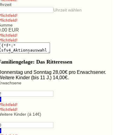
hrzeit
Uhrzeit wählen
flichtfeld!
flichtfeld!
Summe
0.00
EUR
flichtfeld!
flichtfeld!
Familiengelage: Das Ritteressen
Donnerstag und Sonntag 28,00€ pro Erwachsener.
Weitere Kinder (bis 11 J.) 14,00€.
Erwachsene
+
flichtfeld!
flichtfeld!
eitere Kinder (á 14€)
+