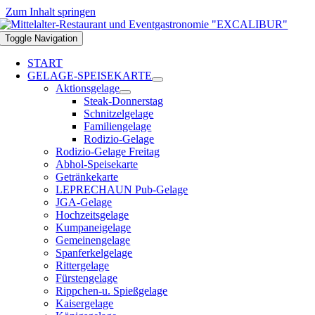
Zum Inhalt springen
Toggle Navigation
START
GELAGE-SPEISEKARTE
Aktionsgelage
Steak-Donnerstag
Schnitzelgelage
Familiengelage
Rodizio-Gelage
Rodizio-Gelage Freitag
Abhol-Speisekarte
Getränkekarte
LEPRECHAUN Pub-Gelage
JGA-Gelage
Hochzeitsgelage
Kumpaneigelage
Gemeinengelage
Spanferkelgelage
Rittergelage
Fürstengelage
Rippchen-u. Spießgelage
Kaisergelage