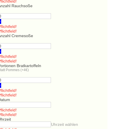
flichtfeld!
Anzahl Rauchsoße
+
flichtfeld!
flichtfeld!
Anzahl Cremesoße
+
flichtfeld!
flichtfeld!
ortionen Bratkartoffeln
tatt Pommes (+4€)
+
flichtfeld!
flichtfeld!
Datum
flichtfeld!
flichtfeld!
hrzeit
Uhrzeit wählen