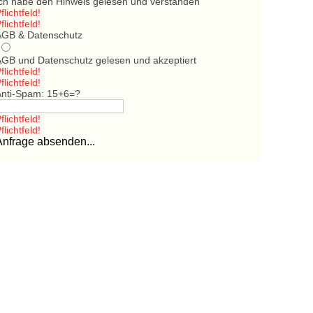
Ich habe den Hinweis gelesen und verstanden
flichtfeld!
flichtfeld!
AGB & Datenschutz
AGB und Datenschutz gelesen und akzeptiert
flichtfeld!
flichtfeld!
Anti-Spam: 15+6=?
flichtfeld!
flichtfeld!
Anfrage absenden...