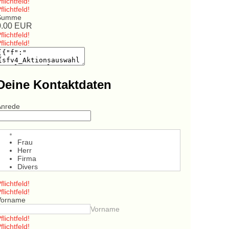
flichtfeld!
flichtfeld!
Summe
0.00
EUR
flichtfeld!
flichtfeld!
Deine Kontaktdaten
Anrede
Frau
Herr
Firma
Divers
flichtfeld!
flichtfeld!
Vorname
Vorname
flichtfeld!
flichtfeld!