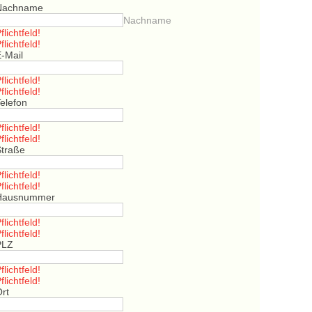
Nachname
Nachname
flichtfeld!
flichtfeld!
E-Mail
flichtfeld!
flichtfeld!
elefon
flichtfeld!
flichtfeld!
Straße
flichtfeld!
flichtfeld!
Hausnummer
flichtfeld!
flichtfeld!
PLZ
flichtfeld!
flichtfeld!
Ort