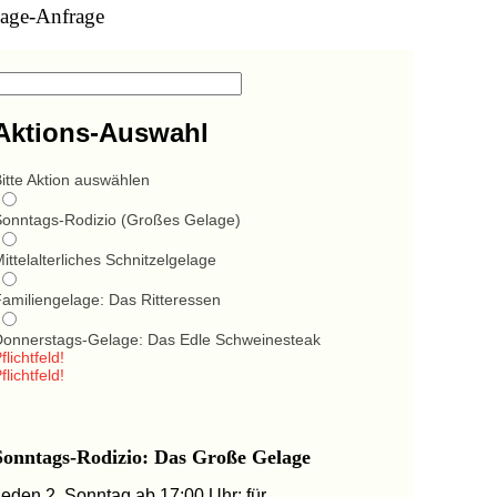
age-Anfrage
Aktions-Auswahl
itte Aktion auswählen
Sonntags-Rodizio (Großes Gelage)
ittelalterliches Schnitzelgelage
Familiengelage: Das Ritteressen
Donnerstags-Gelage: Das Edle Schweinesteak
flichtfeld!
flichtfeld!
Sonntags-Rodizio: Das Große Gelage
Jeden 2. Sonntag ab 17:00 Uhr: für