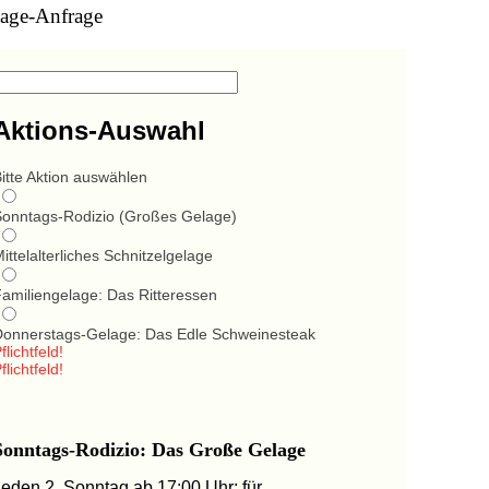
age-Anfrage
Aktions-Auswahl
itte Aktion auswählen
Sonntags-Rodizio (Großes Gelage)
ittelalterliches Schnitzelgelage
Familiengelage: Das Ritteressen
Donnerstags-Gelage: Das Edle Schweinesteak
flichtfeld!
flichtfeld!
Sonntags-Rodizio: Das Große Gelage
Jeden 2. Sonntag ab 17:00 Uhr: für