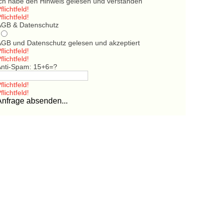
Ich habe den Hinweis gelesen und verstanden
flichtfeld!
flichtfeld!
AGB & Datenschutz
AGB und Datenschutz gelesen und akzeptiert
flichtfeld!
flichtfeld!
Anti-Spam: 15+6=?
flichtfeld!
flichtfeld!
Anfrage absenden...