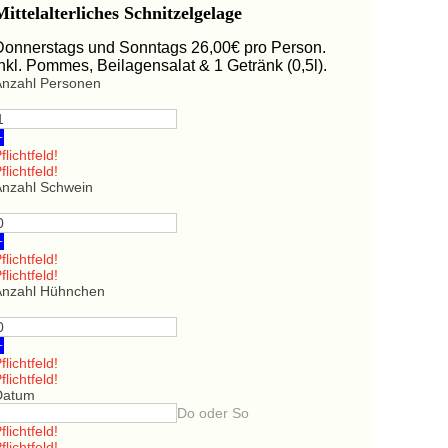
Mittelalterliches Schnitzelgelage
Donnerstags und Sonntags 26,00€ pro Person.
Inkl. Pommes, Beilagensalat & 1 Getränk (0,5l).
Anzahl Personen
+
flichtfeld!
flichtfeld!
Anzahl Schwein
+
flichtfeld!
flichtfeld!
Anzahl Hühnchen
+
flichtfeld!
flichtfeld!
Datum
Do oder So
flichtfeld!
flichtfeld!