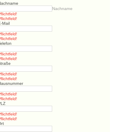
Nachname
Nachname
flichtfeld!
flichtfeld!
E-Mail
flichtfeld!
flichtfeld!
elefon
flichtfeld!
flichtfeld!
Straße
flichtfeld!
flichtfeld!
Hausnummer
flichtfeld!
flichtfeld!
PLZ
flichtfeld!
flichtfeld!
Ort