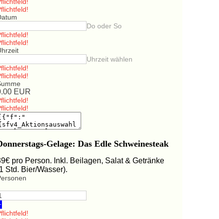
flichtfeld!
flichtfeld!
Datum
Do oder So
flichtfeld!
flichtfeld!
hrzeit
Uhrzeit wählen
flichtfeld!
flichtfeld!
Summe
0.00
EUR
flichtfeld!
flichtfeld!
Donnerstags-Gelage: Das Edle Schweinesteak
39€ pro Person. Inkl. Beilagen, Salat & Getränke
(1 Std. Bier/Wasser).
Personen
+
flichtfeld!