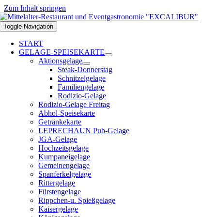
Zum Inhalt springen
Toggle Navigation
START
GELAGE-SPEISEKARTE
Aktionsgelage
Steak-Donnerstag
Schnitzelgelage
Familiengelage
Rodizio-Gelage
Rodizio-Gelage Freitag
Abhol-Speisekarte
Getränkekarte
LEPRECHAUN Pub-Gelage
JGA-Gelage
Hochzeitsgelage
Kumpaneigelage
Gemeinengelage
Spanferkelgelage
Rittergelage
Fürstengelage
Rippchen-u. Spießgelage
Kaisergelage