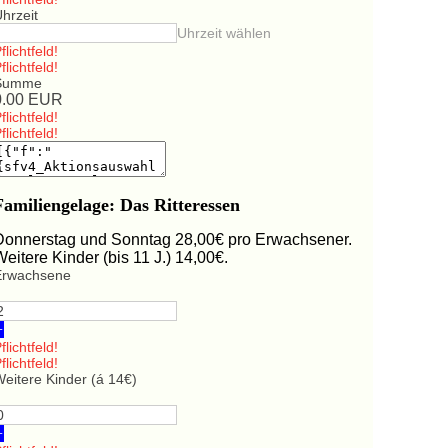
hrzeit
Uhrzeit wählen
flichtfeld!
flichtfeld!
Summe
0.00
EUR
flichtfeld!
flichtfeld!
Familiengelage: Das Ritteressen
Donnerstag und Sonntag 28,00€ pro Erwachsener.
Weitere Kinder (bis 11 J.) 14,00€.
Erwachsene
+
flichtfeld!
flichtfeld!
eitere Kinder (á 14€)
+