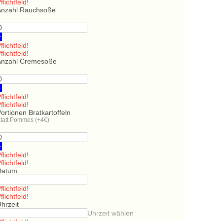
flichtfeld!
Anzahl Rauchsoße
+
flichtfeld!
flichtfeld!
Anzahl Cremesoße
+
flichtfeld!
flichtfeld!
ortionen Bratkartoffeln
tatt Pommes (+4€)
+
flichtfeld!
flichtfeld!
Datum
flichtfeld!
flichtfeld!
hrzeit
Uhrzeit wählen