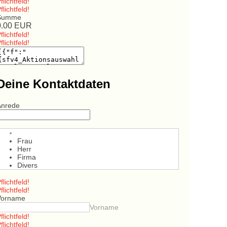
flichtfeld!
flichtfeld!
Summe
0.00
EUR
flichtfeld!
flichtfeld!
Deine Kontaktdaten
Anrede
Frau
Herr
Firma
Divers
flichtfeld!
flichtfeld!
Vorname
Vorname
flichtfeld!
flichtfeld!