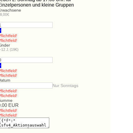
Einzelpersonen und kleine Gruppen
Erwachsene
8,00€
+
flichtfeld!
flichtfeld!
Kinder
-12 J. (19€)
+
flichtfeld!
flichtfeld!
Datum
Nur Sonntags
flichtfeld!
flichtfeld!
Summe
0.00
EUR
flichtfeld!
flichtfeld!