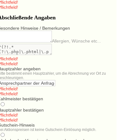
flichtfeld!
flichtfeld!
Abschließende Angaben
Besondere Hinweise / Bemerkungen
Allergien, Wünsche etc...
flichtfeld!
flichtfeld!
Hauptzahler angeben
itte bestimmt einen Hauptzahler, um die Abrechnung vor Ort zu
eschleunigen.
flichtfeld!
flichtfeld!
ahlmeister bestätigen
Hauptzahler bestätigen
flichtfeld!
flichtfeld!
Gutschein-Hinweis
ei Aktionspreisen ist keine Gutschein-Einlösung möglich.