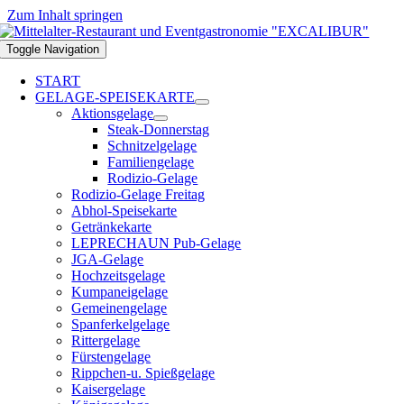
Zum Inhalt springen
Toggle Navigation
START
GELAGE-SPEISEKARTE
Aktionsgelage
Steak-Donnerstag
Schnitzelgelage
Familiengelage
Rodizio-Gelage
Rodizio-Gelage Freitag
Abhol-Speisekarte
Getränkekarte
LEPRECHAUN Pub-Gelage
JGA-Gelage
Hochzeitsgelage
Kumpaneigelage
Gemeinengelage
Spanferkelgelage
Rittergelage
Fürstengelage
Rippchen-u. Spießgelage
Kaisergelage