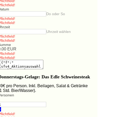
flichtfeld!
flichtfeld!
Datum
Do oder So
flichtfeld!
flichtfeld!
hrzeit
Uhrzeit wählen
flichtfeld!
flichtfeld!
Summe
0.00
EUR
flichtfeld!
flichtfeld!
Donnerstags-Gelage: Das Edle Schweinesteak
39€ pro Person. Inkl. Beilagen, Salat & Getränke
(1 Std. Bier/Wasser).
Personen
+
flichtfeld!