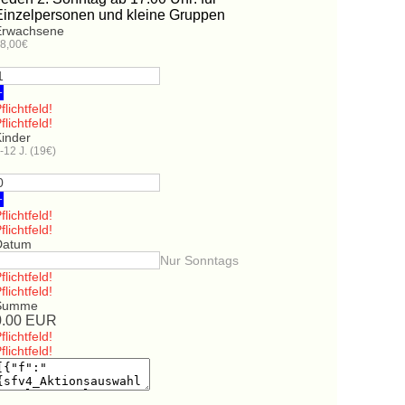
Einzelpersonen und kleine Gruppen
Erwachsene
8,00€
+
flichtfeld!
flichtfeld!
Kinder
-12 J. (19€)
+
flichtfeld!
flichtfeld!
Datum
Nur Sonntags
flichtfeld!
flichtfeld!
Summe
0.00
EUR
flichtfeld!
flichtfeld!