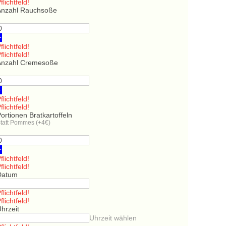
flichtfeld!
Anzahl Rauchsoße
+
flichtfeld!
flichtfeld!
Anzahl Cremesoße
+
flichtfeld!
flichtfeld!
ortionen Bratkartoffeln
tatt Pommes (+4€)
+
flichtfeld!
flichtfeld!
Datum
flichtfeld!
flichtfeld!
hrzeit
Uhrzeit wählen