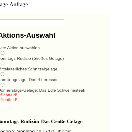
age-Anfrage
Aktions-Auswahl
itte Aktion auswählen
Sonntags-Rodizio (Großes Gelage)
ittelalterliches Schnitzelgelage
Familiengelage: Das Ritteressen
Donnerstags-Gelage: Das Edle Schweinesteak
flichtfeld!
flichtfeld!
Sonntags-Rodizio: Das Große Gelage
Jeden 2. Sonntag ab 17:00 Uhr: für