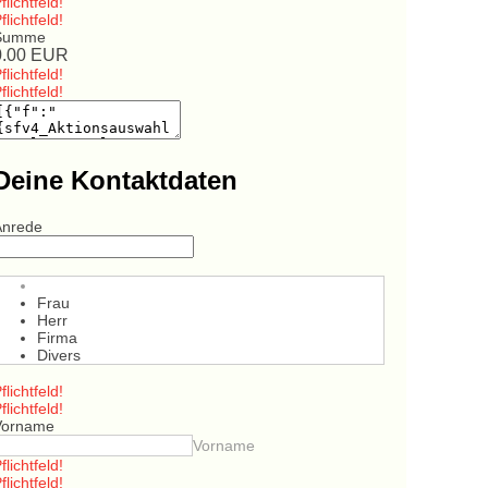
flichtfeld!
flichtfeld!
Summe
0.00
EUR
flichtfeld!
flichtfeld!
Deine Kontaktdaten
Anrede
Frau
Herr
Firma
Divers
flichtfeld!
flichtfeld!
Vorname
Vorname
flichtfeld!
flichtfeld!