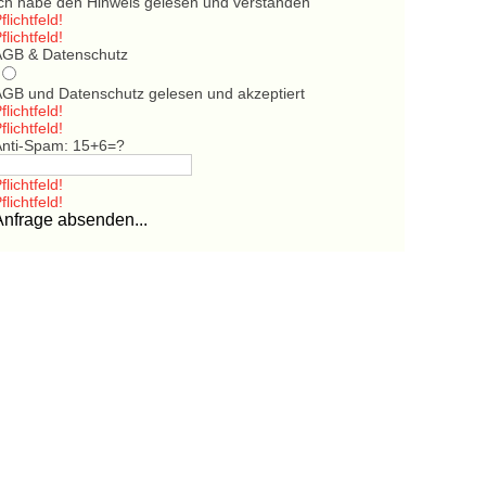
Ich habe den Hinweis gelesen und verstanden
flichtfeld!
flichtfeld!
AGB & Datenschutz
AGB und Datenschutz gelesen und akzeptiert
flichtfeld!
flichtfeld!
Anti-Spam: 15+6=?
flichtfeld!
flichtfeld!
Anfrage absenden...