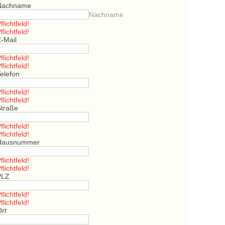
Nachname
Nachname
flichtfeld!
flichtfeld!
E-Mail
flichtfeld!
flichtfeld!
elefon
flichtfeld!
flichtfeld!
Straße
flichtfeld!
flichtfeld!
Hausnummer
flichtfeld!
flichtfeld!
PLZ
flichtfeld!
flichtfeld!
Ort