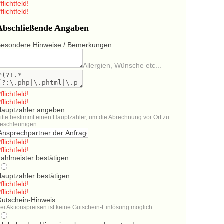
flichtfeld!
flichtfeld!
Abschließende Angaben
Besondere Hinweise / Bemerkungen
Allergien, Wünsche etc...
flichtfeld!
flichtfeld!
Hauptzahler angeben
itte bestimmt einen Hauptzahler, um die Abrechnung vor Ort zu
eschleunigen.
flichtfeld!
flichtfeld!
ahlmeister bestätigen
Hauptzahler bestätigen
flichtfeld!
flichtfeld!
Gutschein-Hinweis
ei Aktionspreisen ist keine Gutschein-Einlösung möglich.