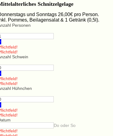
Mittelalterliches Schnitzelgelage
Donnerstags und Sonntags 26,00€ pro Person.
Inkl. Pommes, Beilagensalat & 1 Getränk (0,5l).
Anzahl Personen
+
flichtfeld!
flichtfeld!
Anzahl Schwein
+
flichtfeld!
flichtfeld!
Anzahl Hühnchen
+
flichtfeld!
flichtfeld!
Datum
Do oder So
flichtfeld!
flichtfeld!