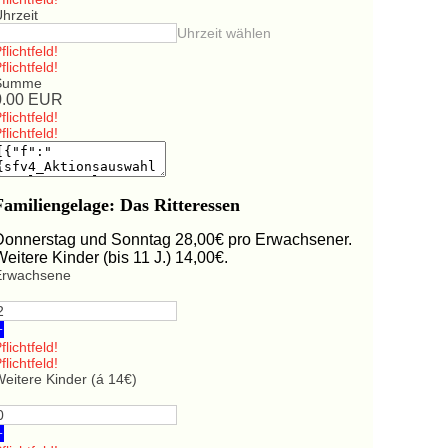
hrzeit
Uhrzeit wählen
flichtfeld!
flichtfeld!
Summe
0.00
EUR
flichtfeld!
flichtfeld!
Familiengelage: Das Ritteressen
Donnerstag und Sonntag 28,00€ pro Erwachsener.
Weitere Kinder (bis 11 J.) 14,00€.
Erwachsene
+
flichtfeld!
flichtfeld!
eitere Kinder (á 14€)
+