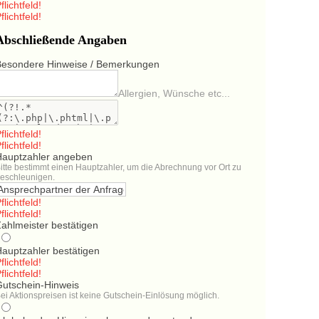
flichtfeld!
flichtfeld!
Abschließende Angaben
Besondere Hinweise / Bemerkungen
Allergien, Wünsche etc...
flichtfeld!
flichtfeld!
Hauptzahler angeben
itte bestimmt einen Hauptzahler, um die Abrechnung vor Ort zu
eschleunigen.
flichtfeld!
flichtfeld!
ahlmeister bestätigen
Hauptzahler bestätigen
flichtfeld!
flichtfeld!
Gutschein-Hinweis
ei Aktionspreisen ist keine Gutschein-Einlösung möglich.