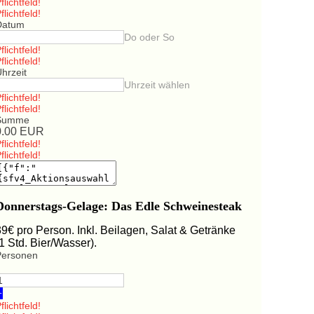
flichtfeld!
flichtfeld!
Datum
Do oder So
flichtfeld!
flichtfeld!
hrzeit
Uhrzeit wählen
flichtfeld!
flichtfeld!
Summe
0.00
EUR
flichtfeld!
flichtfeld!
Donnerstags-Gelage: Das Edle Schweinesteak
39€ pro Person. Inkl. Beilagen, Salat & Getränke
(1 Std. Bier/Wasser).
Personen
+
flichtfeld!