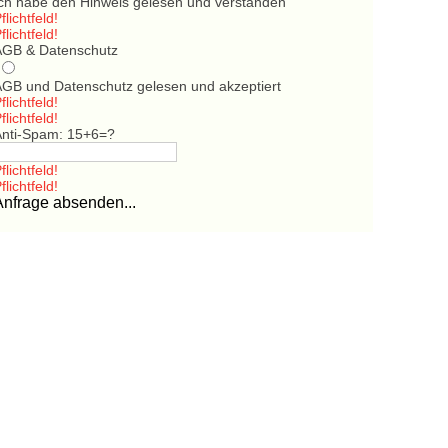
Ich habe den Hinweis gelesen und verstanden
flichtfeld!
flichtfeld!
AGB & Datenschutz
AGB und Datenschutz gelesen und akzeptiert
flichtfeld!
flichtfeld!
Anti-Spam: 15+6=?
flichtfeld!
flichtfeld!
Anfrage absenden...