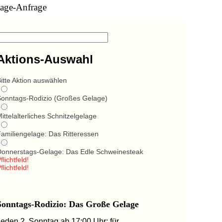
age-Anfrage
Aktions-Auswahl
itte Aktion auswählen
Sonntags-Rodizio (Großes Gelage)
ittelalterliches Schnitzelgelage
Familiengelage: Das Ritteressen
Donnerstags-Gelage: Das Edle Schweinesteak
flichtfeld!
flichtfeld!
Sonntags-Rodizio: Das Große Gelage
Jeden 2. Sonntag ab 17:00 Uhr: für