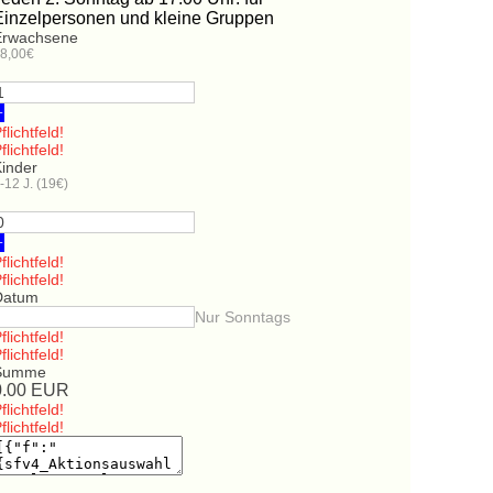
Einzelpersonen und kleine Gruppen
Erwachsene
8,00€
+
flichtfeld!
flichtfeld!
Kinder
-12 J. (19€)
+
flichtfeld!
flichtfeld!
Datum
Nur Sonntags
flichtfeld!
flichtfeld!
Summe
0.00
EUR
flichtfeld!
flichtfeld!