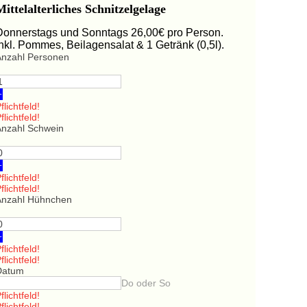
Mittelalterliches Schnitzelgelage
Donnerstags und Sonntags 26,00€ pro Person.
Inkl. Pommes, Beilagensalat & 1 Getränk (0,5l).
Anzahl Personen
+
flichtfeld!
flichtfeld!
Anzahl Schwein
+
flichtfeld!
flichtfeld!
Anzahl Hühnchen
+
flichtfeld!
flichtfeld!
Datum
Do oder So
flichtfeld!
flichtfeld!