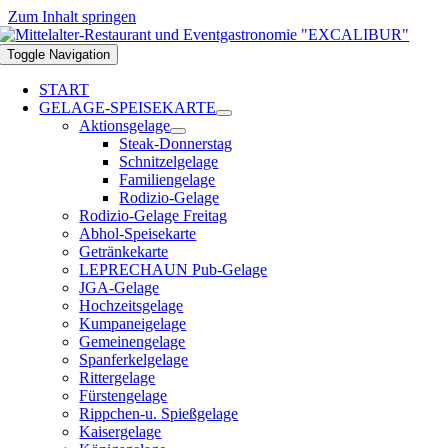
Zum Inhalt springen
Toggle Navigation
START
GELAGE-SPEISEKARTE
Aktionsgelage
Steak-Donnerstag
Schnitzelgelage
Familiengelage
Rodizio-Gelage
Rodizio-Gelage Freitag
Abhol-Speisekarte
Getränkekarte
LEPRECHAUN Pub-Gelage
JGA-Gelage
Hochzeitsgelage
Kumpaneigelage
Gemeinengelage
Spanferkelgelage
Rittergelage
Fürstengelage
Rippchen-u. Spießgelage
Kaisergelage