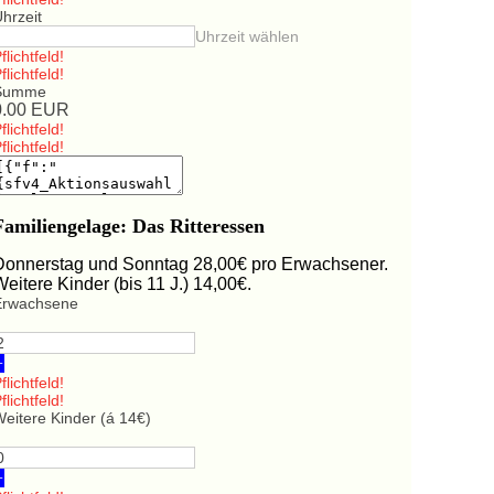
hrzeit
Uhrzeit wählen
flichtfeld!
flichtfeld!
Summe
0.00
EUR
flichtfeld!
flichtfeld!
Familiengelage: Das Ritteressen
Donnerstag und Sonntag 28,00€ pro Erwachsener.
Weitere Kinder (bis 11 J.) 14,00€.
Erwachsene
+
flichtfeld!
flichtfeld!
eitere Kinder (á 14€)
+