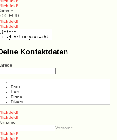
flichtfeld!
flichtfeld!
Summe
0.00
EUR
flichtfeld!
flichtfeld!
Deine Kontaktdaten
Anrede
Frau
Herr
Firma
Divers
flichtfeld!
flichtfeld!
Vorname
Vorname
flichtfeld!
flichtfeld!