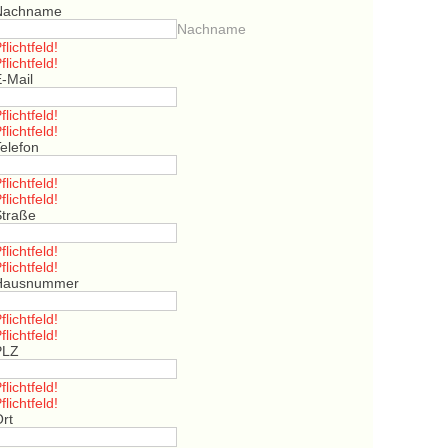
Nachname
Nachname
flichtfeld!
flichtfeld!
E-Mail
flichtfeld!
flichtfeld!
elefon
flichtfeld!
flichtfeld!
Straße
flichtfeld!
flichtfeld!
Hausnummer
flichtfeld!
flichtfeld!
PLZ
flichtfeld!
flichtfeld!
Ort