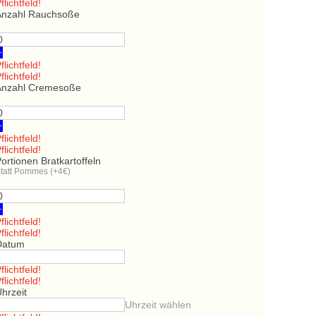
flichtfeld!
Anzahl Rauchsoße
+
flichtfeld!
flichtfeld!
Anzahl Cremesoße
+
flichtfeld!
flichtfeld!
ortionen Bratkartoffeln
tatt Pommes (+4€)
+
flichtfeld!
flichtfeld!
Datum
flichtfeld!
flichtfeld!
hrzeit
Uhrzeit wählen