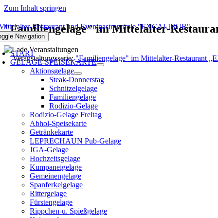
Zum Inhalt springen
"Familiengelage" im Mittelalter-Resta
oggle Navigation
START
Veranstaltungsserie:
"Familiengelage" im Mittelalter-Restauran
GELAGE-SPEISEKARTE
Aktionsgelage
Steak-Donnerstag
Schnitzelgelage
Familiengelage
Rodizio-Gelage
Rodizio-Gelage Freitag
Abhol-Speisekarte
Getränkekarte
LEPRECHAUN Pub-Gelage
JGA-Gelage
Hochzeitsgelage
Kumpaneigelage
Gemeinengelage
Spanferkelgelage
Rittergelage
Fürstengelage
Rippchen-u. Spießgelage