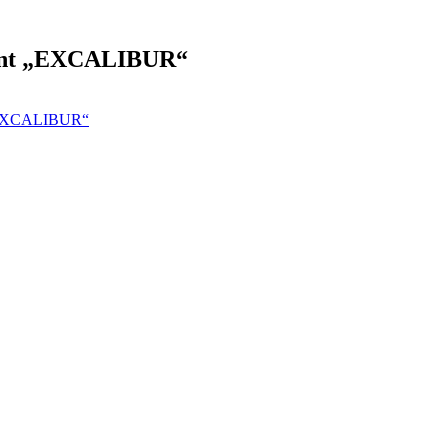
urant „EXCALIBUR“
t „EXCALIBUR“