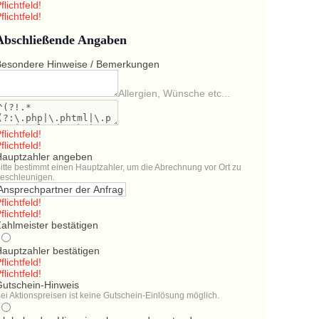
flichtfeld!
flichtfeld!
Abschließende Angaben
Besondere Hinweise / Bemerkungen
Allergien, Wünsche etc...
flichtfeld!
flichtfeld!
Hauptzahler angeben
itte bestimmt einen Hauptzahler, um die Abrechnung vor Ort zu
eschleunigen.
flichtfeld!
flichtfeld!
ahlmeister bestätigen
Hauptzahler bestätigen
flichtfeld!
flichtfeld!
Gutschein-Hinweis
ei Aktionspreisen ist keine Gutschein-Einlösung möglich.