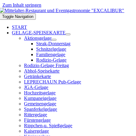
Zum Inhalt springen
Toggle Navigation
START
GELAGE-SPEISEKARTE
Aktionsgelage
Steak-Donnerstag
Schnitzelgelage
Familiengelage
Rodizio-Gelage
Rodizio-Gelage Freitag
Abhol-Speisekarte
Getränkekarte
LEPRECHAUN Pub-Gelage
JGA-Gelage
Hochzeitsgelage
Kumpaneigelage
Gemeinengelage
Spanferkelgelage
Rittergelage
Fürstengelage
Rippchen-u. Spießgelage
Kaisergelage