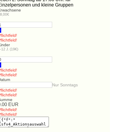
Einzelpersonen und kleine Gruppen
Erwachsene
8,00€
+
flichtfeld!
flichtfeld!
Kinder
-12 J. (19€)
+
flichtfeld!
flichtfeld!
Datum
Nur Sonntags
flichtfeld!
flichtfeld!
Summe
0.00
EUR
flichtfeld!
flichtfeld!