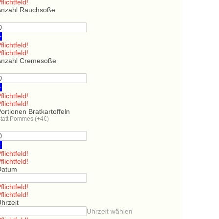
flichtfeld!
Anzahl Rauchsoße
+
flichtfeld!
flichtfeld!
Anzahl Cremesoße
+
flichtfeld!
flichtfeld!
ortionen Bratkartoffeln
tatt Pommes (+4€)
+
flichtfeld!
flichtfeld!
Datum
flichtfeld!
flichtfeld!
hrzeit
Uhrzeit wählen