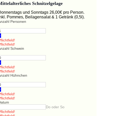
Mittelalterliches Schnitzelgelage
Donnerstags und Sonntags 26,00€ pro Person.
Inkl. Pommes, Beilagensalat & 1 Getränk (0,5l).
Anzahl Personen
+
flichtfeld!
flichtfeld!
Anzahl Schwein
+
flichtfeld!
flichtfeld!
Anzahl Hühnchen
+
flichtfeld!
flichtfeld!
Datum
Do oder So
flichtfeld!
flichtfeld!