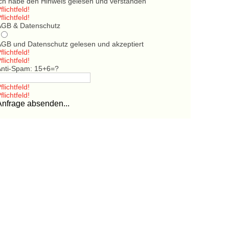
Ich habe den Hinweis gelesen und verstanden
flichtfeld!
flichtfeld!
AGB & Datenschutz
AGB und Datenschutz gelesen und akzeptiert
flichtfeld!
flichtfeld!
Anti-Spam: 15+6=?
flichtfeld!
flichtfeld!
Anfrage absenden...