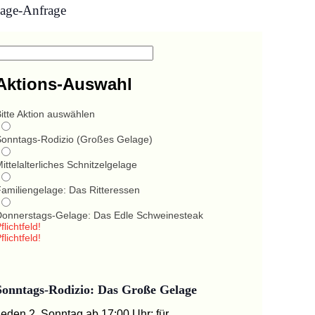
age-Anfrage
Aktions-Auswahl
itte Aktion auswählen
Sonntags-Rodizio (Großes Gelage)
ittelalterliches Schnitzelgelage
Familiengelage: Das Ritteressen
Donnerstags-Gelage: Das Edle Schweinesteak
flichtfeld!
flichtfeld!
Sonntags-Rodizio: Das Große Gelage
Jeden 2. Sonntag ab 17:00 Uhr: für