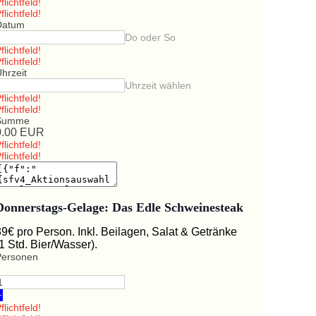
flichtfeld!
flichtfeld!
Datum
Do oder So
flichtfeld!
flichtfeld!
hrzeit
Uhrzeit wählen
flichtfeld!
flichtfeld!
Summe
0.00
EUR
flichtfeld!
flichtfeld!
Donnerstags-Gelage: Das Edle Schweinesteak
39€ pro Person. Inkl. Beilagen, Salat & Getränke
(1 Std. Bier/Wasser).
Personen
+
flichtfeld!