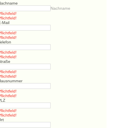
Nachname
Nachname
flichtfeld!
flichtfeld!
E-Mail
flichtfeld!
flichtfeld!
elefon
flichtfeld!
flichtfeld!
Straße
flichtfeld!
flichtfeld!
Hausnummer
flichtfeld!
flichtfeld!
PLZ
flichtfeld!
flichtfeld!
Ort