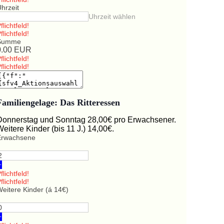
hrzeit
Uhrzeit wählen
flichtfeld!
flichtfeld!
Summe
0.00
EUR
flichtfeld!
flichtfeld!
Familiengelage: Das Ritteressen
Donnerstag und Sonntag 28,00€ pro Erwachsener.
Weitere Kinder (bis 11 J.) 14,00€.
Erwachsene
+
flichtfeld!
flichtfeld!
eitere Kinder (á 14€)
+