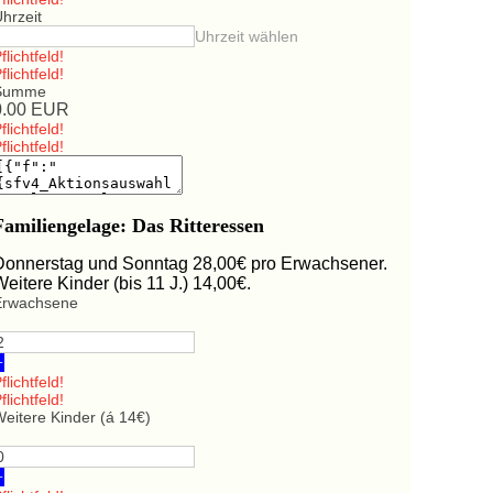
hrzeit
Uhrzeit wählen
flichtfeld!
flichtfeld!
Summe
0.00
EUR
flichtfeld!
flichtfeld!
Familiengelage: Das Ritteressen
Donnerstag und Sonntag 28,00€ pro Erwachsener.
Weitere Kinder (bis 11 J.) 14,00€.
Erwachsene
+
flichtfeld!
flichtfeld!
eitere Kinder (á 14€)
+