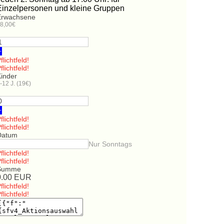
Einzelpersonen und kleine Gruppen
Erwachsene
8,00€
+
flichtfeld!
flichtfeld!
Kinder
-12 J. (19€)
+
flichtfeld!
flichtfeld!
Datum
Nur Sonntags
flichtfeld!
flichtfeld!
Summe
0.00
EUR
flichtfeld!
flichtfeld!