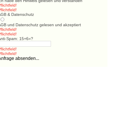
Ich habe den Hinweis gelesen und verstanden
flichtfeld!
flichtfeld!
AGB & Datenschutz
AGB und Datenschutz gelesen und akzeptiert
flichtfeld!
flichtfeld!
Anti-Spam: 15+6=?
flichtfeld!
flichtfeld!
Anfrage absenden...