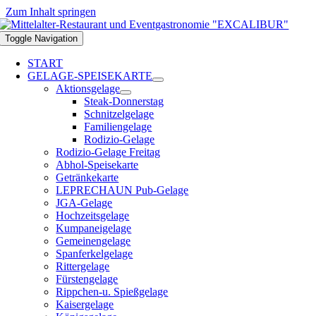
Zum Inhalt springen
Toggle Navigation
START
GELAGE-SPEISEKARTE
Aktionsgelage
Steak-Donnerstag
Schnitzelgelage
Familiengelage
Rodizio-Gelage
Rodizio-Gelage Freitag
Abhol-Speisekarte
Getränkekarte
LEPRECHAUN Pub-Gelage
JGA-Gelage
Hochzeitsgelage
Kumpaneigelage
Gemeinengelage
Spanferkelgelage
Rittergelage
Fürstengelage
Rippchen-u. Spießgelage
Kaisergelage