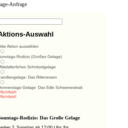
age-Anfrage
Aktions-Auswahl
itte Aktion auswählen
Sonntags-Rodizio (Großes Gelage)
ittelalterliches Schnitzelgelage
Familiengelage: Das Ritteressen
Donnerstags-Gelage: Das Edle Schweinesteak
flichtfeld!
flichtfeld!
Sonntags-Rodizio: Das Große Gelage
Jeden 2. Sonntag ab 17:00 Uhr: für