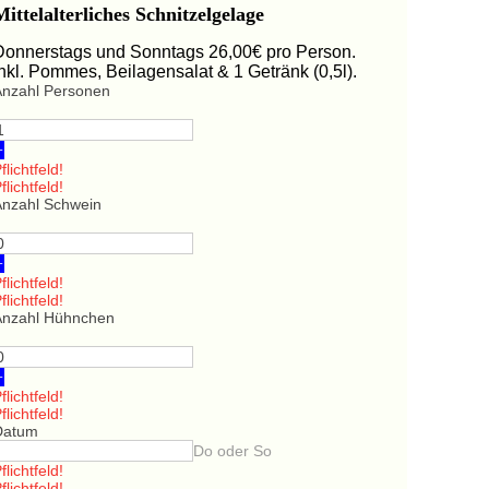
Mittelalterliches Schnitzelgelage
Donnerstags und Sonntags 26,00€ pro Person.
Inkl. Pommes, Beilagensalat & 1 Getränk (0,5l).
Anzahl Personen
+
flichtfeld!
flichtfeld!
Anzahl Schwein
+
flichtfeld!
flichtfeld!
Anzahl Hühnchen
+
flichtfeld!
flichtfeld!
Datum
Do oder So
flichtfeld!
flichtfeld!