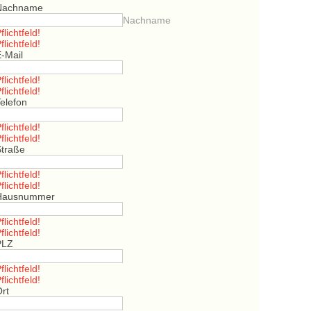
Nachname
Nachname
flichtfeld!
flichtfeld!
E-Mail
flichtfeld!
flichtfeld!
elefon
flichtfeld!
flichtfeld!
Straße
flichtfeld!
flichtfeld!
Hausnummer
flichtfeld!
flichtfeld!
PLZ
flichtfeld!
flichtfeld!
Ort