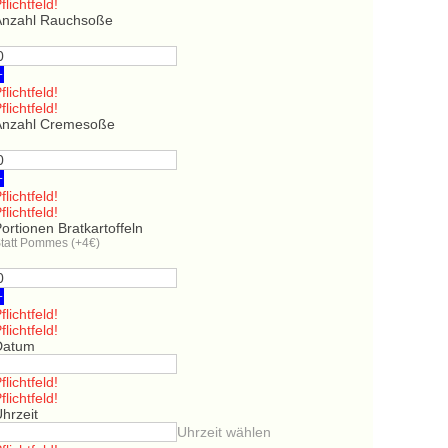
flichtfeld!
Anzahl Rauchsoße
+
flichtfeld!
flichtfeld!
Anzahl Cremesoße
+
flichtfeld!
flichtfeld!
ortionen Bratkartoffeln
tatt Pommes (+4€)
+
flichtfeld!
flichtfeld!
Datum
flichtfeld!
flichtfeld!
hrzeit
Uhrzeit wählen