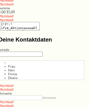
flichtfeld!
flichtfeld!
Summe
0.00
EUR
flichtfeld!
flichtfeld!
Deine Kontaktdaten
Anrede
Frau
Herr
Firma
Divers
flichtfeld!
flichtfeld!
Vorname
Vorname
flichtfeld!
flichtfeld!