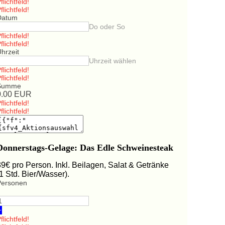
flichtfeld!
flichtfeld!
Datum
Do oder So
flichtfeld!
flichtfeld!
hrzeit
Uhrzeit wählen
flichtfeld!
flichtfeld!
Summe
0.00
EUR
flichtfeld!
flichtfeld!
Donnerstags-Gelage: Das Edle Schweinesteak
39€ pro Person. Inkl. Beilagen, Salat & Getränke
(1 Std. Bier/Wasser).
Personen
+
flichtfeld!