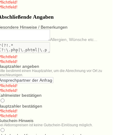
flichtfeld!
flichtfeld!
Abschließende Angaben
Besondere Hinweise / Bemerkungen
Allergien, Wünsche etc...
flichtfeld!
flichtfeld!
Hauptzahler angeben
itte bestimmt einen Hauptzahler, um die Abrechnung vor Ort zu
eschleunigen.
flichtfeld!
flichtfeld!
ahlmeister bestätigen
Hauptzahler bestätigen
flichtfeld!
flichtfeld!
Gutschein-Hinweis
ei Aktionspreisen ist keine Gutschein-Einlösung möglich.