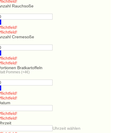
flichtfeld!
Anzahl Rauchsoße
+
flichtfeld!
flichtfeld!
Anzahl Cremesoße
+
flichtfeld!
flichtfeld!
ortionen Bratkartoffeln
tatt Pommes (+4€)
+
flichtfeld!
flichtfeld!
Datum
flichtfeld!
flichtfeld!
hrzeit
Uhrzeit wählen