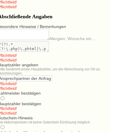
flichtfeld!
flichtfeld!
Abschließende Angaben
Besondere Hinweise / Bemerkungen
Allergien, Wünsche etc...
flichtfeld!
flichtfeld!
Hauptzahler angeben
itte bestimmt einen Hauptzahler, um die Abrechnung vor Ort zu
eschleunigen.
flichtfeld!
flichtfeld!
ahlmeister bestätigen
Hauptzahler bestätigen
flichtfeld!
flichtfeld!
Gutschein-Hinweis
ei Aktionspreisen ist keine Gutschein-Einlösung möglich.