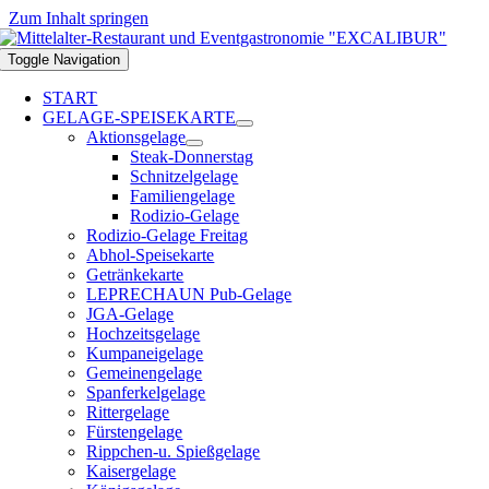
Zum Inhalt springen
Toggle Navigation
START
GELAGE-SPEISEKARTE
Aktionsgelage
Steak-Donnerstag
Schnitzelgelage
Familiengelage
Rodizio-Gelage
Rodizio-Gelage Freitag
Abhol-Speisekarte
Getränkekarte
LEPRECHAUN Pub-Gelage
JGA-Gelage
Hochzeitsgelage
Kumpaneigelage
Gemeinengelage
Spanferkelgelage
Rittergelage
Fürstengelage
Rippchen-u. Spießgelage
Kaisergelage