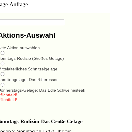
age-Anfrage
Aktions-Auswahl
itte Aktion auswählen
Sonntags-Rodizio (Großes Gelage)
ittelalterliches Schnitzelgelage
Familiengelage: Das Ritteressen
Donnerstags-Gelage: Das Edle Schweinesteak
flichtfeld!
flichtfeld!
Sonntags-Rodizio: Das Große Gelage
Jeden 2. Sonntag ab 17:00 Uhr: für