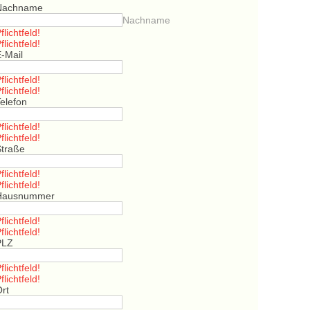
Nachname
Nachname
flichtfeld!
flichtfeld!
E-Mail
flichtfeld!
flichtfeld!
elefon
flichtfeld!
flichtfeld!
Straße
flichtfeld!
flichtfeld!
Hausnummer
flichtfeld!
flichtfeld!
PLZ
flichtfeld!
flichtfeld!
Ort