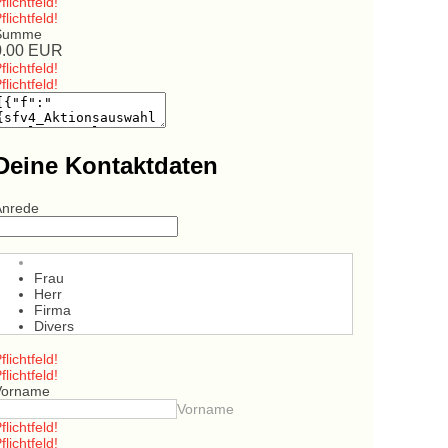
flichtfeld!
flichtfeld!
Summe
0.00
EUR
flichtfeld!
flichtfeld!
Deine Kontaktdaten
Anrede
Frau
Herr
Firma
Divers
flichtfeld!
flichtfeld!
Vorname
Vorname
flichtfeld!
flichtfeld!