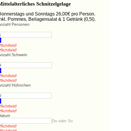
Mittelalterliches Schnitzelgelage
Donnerstags und Sonntags 26,00€ pro Person.
Inkl. Pommes, Beilagensalat & 1 Getränk (0,5l).
Anzahl Personen
+
flichtfeld!
flichtfeld!
Anzahl Schwein
+
flichtfeld!
flichtfeld!
Anzahl Hühnchen
+
flichtfeld!
flichtfeld!
Datum
Do oder So
flichtfeld!
flichtfeld!