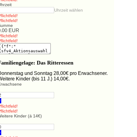
hrzeit
Uhrzeit wählen
flichtfeld!
flichtfeld!
Summe
0.00
EUR
flichtfeld!
flichtfeld!
Familiengelage: Das Ritteressen
Donnerstag und Sonntag 28,00€ pro Erwachsener.
Weitere Kinder (bis 11 J.) 14,00€.
Erwachsene
+
flichtfeld!
flichtfeld!
eitere Kinder (á 14€)
+