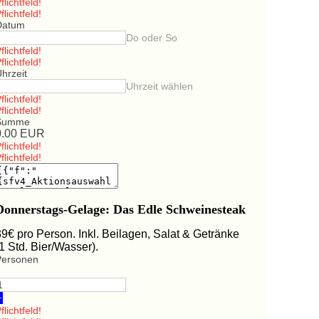
flichtfeld!
flichtfeld!
Datum
Do oder So
flichtfeld!
flichtfeld!
hrzeit
Uhrzeit wählen
flichtfeld!
flichtfeld!
Summe
0.00
EUR
flichtfeld!
flichtfeld!
Donnerstags-Gelage: Das Edle Schweinesteak
39€ pro Person. Inkl. Beilagen, Salat & Getränke
(1 Std. Bier/Wasser).
Personen
+
flichtfeld!