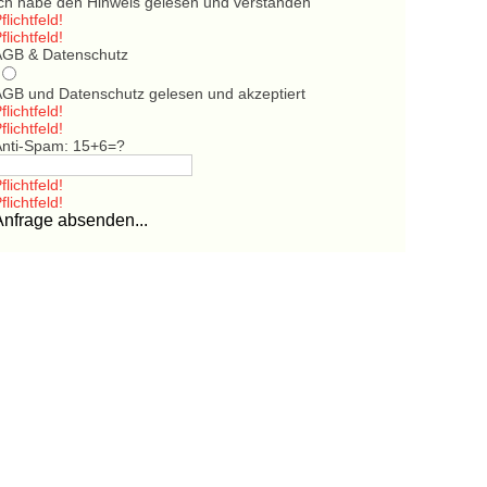
Ich habe den Hinweis gelesen und verstanden
flichtfeld!
flichtfeld!
AGB & Datenschutz
AGB und Datenschutz gelesen und akzeptiert
flichtfeld!
flichtfeld!
Anti-Spam: 15+6=?
flichtfeld!
flichtfeld!
Anfrage absenden...