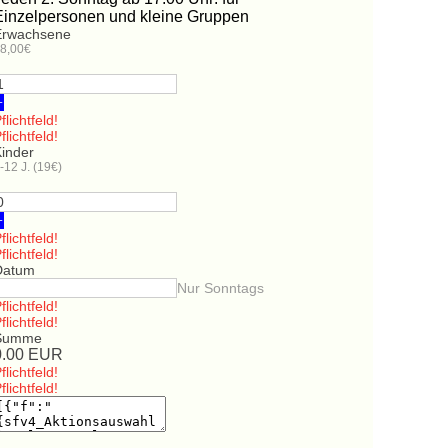
Einzelpersonen und kleine Gruppen
Erwachsene
8,00€
+
flichtfeld!
flichtfeld!
Kinder
-12 J. (19€)
+
flichtfeld!
flichtfeld!
Datum
Nur Sonntags
flichtfeld!
flichtfeld!
Summe
0.00
EUR
flichtfeld!
flichtfeld!