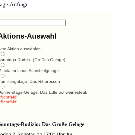
age-Anfrage
Aktions-Auswahl
itte Aktion auswählen
Sonntags-Rodizio (Großes Gelage)
ittelalterliches Schnitzelgelage
Familiengelage: Das Ritteressen
Donnerstags-Gelage: Das Edle Schweinesteak
flichtfeld!
flichtfeld!
Sonntags-Rodizio: Das Große Gelage
Jeden 2. Sonntag ab 17:00 Uhr: für