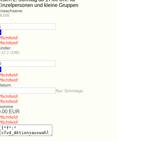
Einzelpersonen und kleine Gruppen
Erwachsene
8,00€
+
flichtfeld!
flichtfeld!
Kinder
-12 J. (19€)
+
flichtfeld!
flichtfeld!
Datum
Nur Sonntags
flichtfeld!
flichtfeld!
Summe
0.00
EUR
flichtfeld!
flichtfeld!