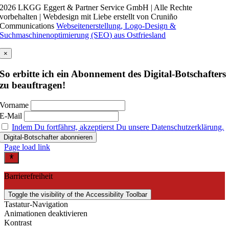
2026 LKGG Eggert & Partner Service GmbH | Alle Rechte
vorbehalten | Webdesign mit Liebe erstellt von Cruniño
Communications
Webseitenerstellung, Logo-Design &
Suchmaschinenoptimierung (SEO) aus Ostfriesland
×
So erbitte ich ein Abonnement des Digital-Botschafters
zu beauftragen!
Vorname
E-Mail
Indem Du fortfährst, akzeptierst Du unsere Datenschutzerklärung.
Page load link
Barrierefreiheit
Toggle the visibility of the Accessibility Toolbar
Tastatur-Navigation
Animationen deaktivieren
Kontrast