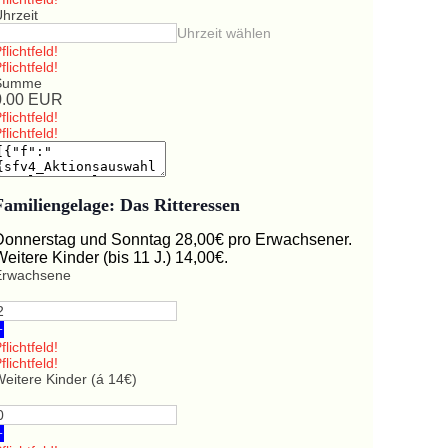
hrzeit
Uhrzeit wählen
flichtfeld!
flichtfeld!
Summe
0.00
EUR
flichtfeld!
flichtfeld!
Familiengelage: Das Ritteressen
Donnerstag und Sonntag 28,00€ pro Erwachsener.
Weitere Kinder (bis 11 J.) 14,00€.
Erwachsene
+
flichtfeld!
flichtfeld!
eitere Kinder (á 14€)
+