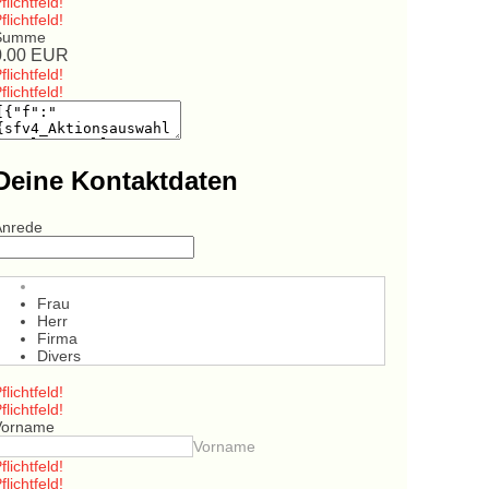
flichtfeld!
flichtfeld!
Summe
0.00
EUR
flichtfeld!
flichtfeld!
Deine Kontaktdaten
Anrede
Frau
Herr
Firma
Divers
flichtfeld!
flichtfeld!
Vorname
Vorname
flichtfeld!
flichtfeld!