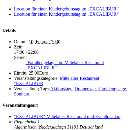
Location für einen Kindergeburtstag im „EXCALIBUR“
Location für einen Kindergeburtstag im „EXCALIBUR“
Details
Datum:
10. Februar 2030
Zeit:
17:00 - 22:00
Serien:
"Familiengelage" im Mittelalter-Restaurant
„EXCALIBUR“
Eintritt:
25,00Euro
Veranstaltungskategorie:
Mittelalter-Restaurant
"EXCALIBUR
Veranstaltung-Tags:
Aktionstage
,
Donnerstag
,
Familiengelage
,
Sonntag
Veranstaltungsort
"EXCALIBUR" Mittelalter-Restaurant und Eventlocation
Piepenbrink 1
Algermissen
,
Niedersachsen
31191
Deutschland