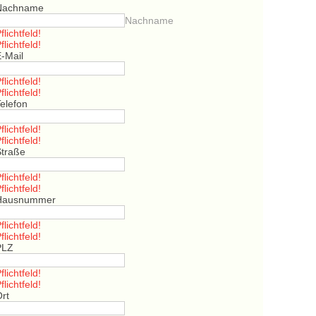
Nachname
Nachname
flichtfeld!
flichtfeld!
E-Mail
flichtfeld!
flichtfeld!
elefon
flichtfeld!
flichtfeld!
Straße
flichtfeld!
flichtfeld!
Hausnummer
flichtfeld!
flichtfeld!
PLZ
flichtfeld!
flichtfeld!
Ort