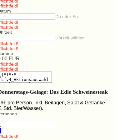
flichtfeld!
flichtfeld!
Datum
Do oder So
flichtfeld!
flichtfeld!
hrzeit
Uhrzeit wählen
flichtfeld!
flichtfeld!
Summe
0.00
EUR
flichtfeld!
flichtfeld!
Donnerstags-Gelage: Das Edle Schweinesteak
39€ pro Person. Inkl. Beilagen, Salat & Getränke
(1 Std. Bier/Wasser).
Personen
+
flichtfeld!