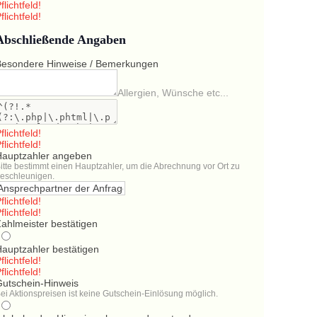
flichtfeld!
flichtfeld!
Abschließende Angaben
Besondere Hinweise / Bemerkungen
Allergien, Wünsche etc...
flichtfeld!
flichtfeld!
Hauptzahler angeben
itte bestimmt einen Hauptzahler, um die Abrechnung vor Ort zu
eschleunigen.
flichtfeld!
flichtfeld!
ahlmeister bestätigen
Hauptzahler bestätigen
flichtfeld!
flichtfeld!
Gutschein-Hinweis
ei Aktionspreisen ist keine Gutschein-Einlösung möglich.