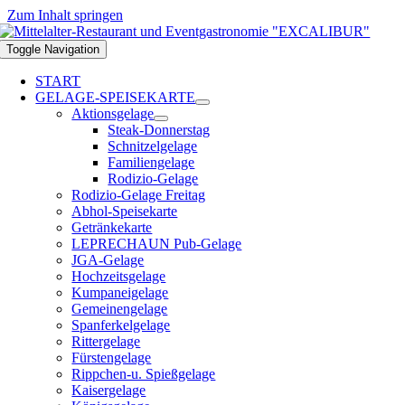
Zum Inhalt springen
Toggle Navigation
START
GELAGE-SPEISEKARTE
Aktionsgelage
Steak-Donnerstag
Schnitzelgelage
Familiengelage
Rodizio-Gelage
Rodizio-Gelage Freitag
Abhol-Speisekarte
Getränkekarte
LEPRECHAUN Pub-Gelage
JGA-Gelage
Hochzeitsgelage
Kumpaneigelage
Gemeinengelage
Spanferkelgelage
Rittergelage
Fürstengelage
Rippchen-u. Spießgelage
Kaisergelage