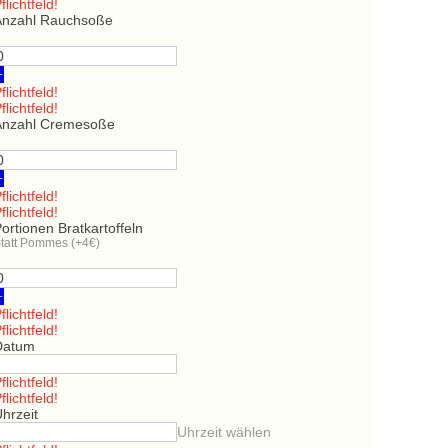
flichtfeld!
Anzahl Rauchsoße
+
flichtfeld!
flichtfeld!
Anzahl Cremesoße
+
flichtfeld!
flichtfeld!
ortionen Bratkartoffeln
tatt Pommes (+4€)
+
flichtfeld!
flichtfeld!
Datum
flichtfeld!
flichtfeld!
hrzeit
Uhrzeit wählen