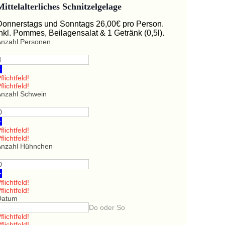
Mittelalterliches Schnitzelgelage
Donnerstags und Sonntags 26,00€ pro Person.
Inkl. Pommes, Beilagensalat & 1 Getränk (0,5l).
Anzahl Personen
+
flichtfeld!
flichtfeld!
Anzahl Schwein
+
flichtfeld!
flichtfeld!
Anzahl Hühnchen
+
flichtfeld!
flichtfeld!
Datum
Do oder So
flichtfeld!
flichtfeld!