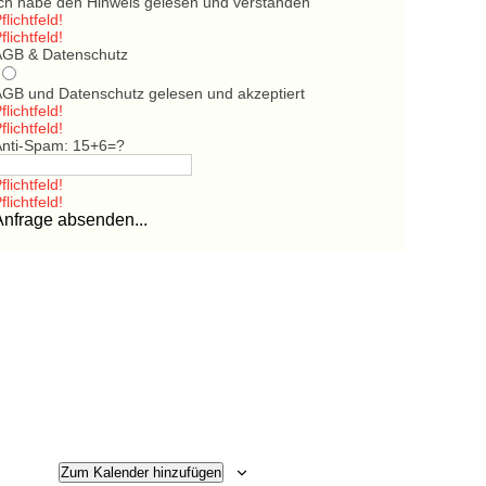
Ich habe den Hinweis gelesen und verstanden
flichtfeld!
flichtfeld!
AGB & Datenschutz
AGB und Datenschutz gelesen und akzeptiert
flichtfeld!
flichtfeld!
Anti-Spam: 15+6=?
flichtfeld!
flichtfeld!
Anfrage absenden...
Zum Kalender hinzufügen