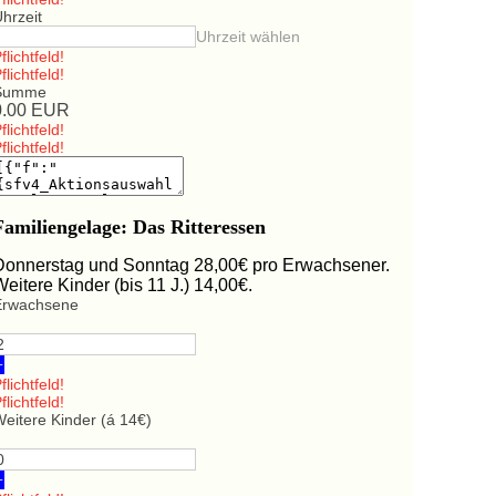
hrzeit
Uhrzeit wählen
flichtfeld!
flichtfeld!
Summe
0.00
EUR
flichtfeld!
flichtfeld!
Familiengelage: Das Ritteressen
Donnerstag und Sonntag 28,00€ pro Erwachsener.
Weitere Kinder (bis 11 J.) 14,00€.
Erwachsene
+
flichtfeld!
flichtfeld!
eitere Kinder (á 14€)
+