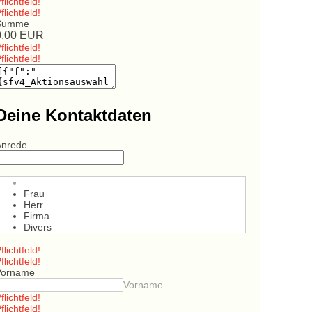
flichtfeld!
flichtfeld!
Summe
0.00
EUR
flichtfeld!
flichtfeld!
Deine Kontaktdaten
Anrede
Frau
Herr
Firma
Divers
flichtfeld!
flichtfeld!
Vorname
Vorname
flichtfeld!
flichtfeld!