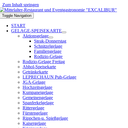
Zum Inhalt springen
Toggle Navigation
START
GELAGE-SPEISEKARTE
Aktionsgelage
Steak-Donnerstag
Schnitzelgelage
Familiengelage
Rodizio-Gelage
Rodizio-Gelage Freitag
Abhol-Speisekarte
Getränkekarte
LEPRECHAUN Pub-Gelage
JGA-Gelage
Hochzeitsgelage
Kumpaneigelage
Gemeinengelage
Spanferkelgelage
Rittergelage
Fürstengelage
Rippchen-u. Spießgelage
Kaisergelage