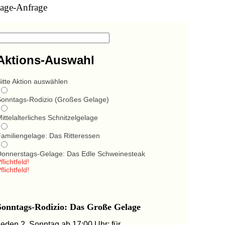
age-Anfrage
Aktions-Auswahl
itte Aktion auswählen
Sonntags-Rodizio (Großes Gelage)
ittelalterliches Schnitzelgelage
Familiengelage: Das Ritteressen
Donnerstags-Gelage: Das Edle Schweinesteak
flichtfeld!
flichtfeld!
Sonntags-Rodizio: Das Große Gelage
Jeden 2. Sonntag ab 17:00 Uhr: für