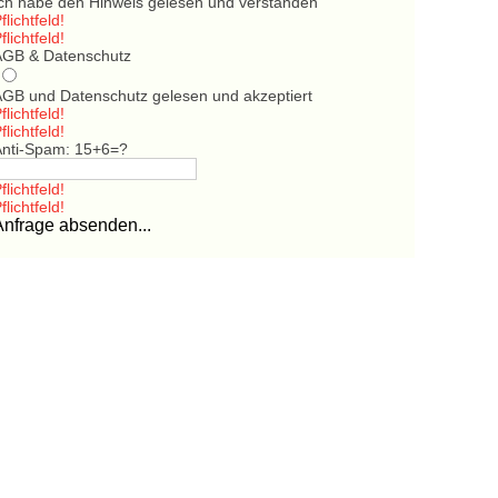
Ich habe den Hinweis gelesen und verstanden
flichtfeld!
flichtfeld!
AGB & Datenschutz
AGB und Datenschutz gelesen und akzeptiert
flichtfeld!
flichtfeld!
Anti-Spam: 15+6=?
flichtfeld!
flichtfeld!
Anfrage absenden...