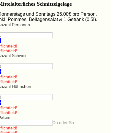
Mittelalterliches Schnitzelgelage
Donnerstags und Sonntags 26,00€ pro Person.
Inkl. Pommes, Beilagensalat & 1 Getränk (0,5l).
Anzahl Personen
+
flichtfeld!
flichtfeld!
Anzahl Schwein
+
flichtfeld!
flichtfeld!
Anzahl Hühnchen
+
flichtfeld!
flichtfeld!
Datum
Do oder So
flichtfeld!
flichtfeld!