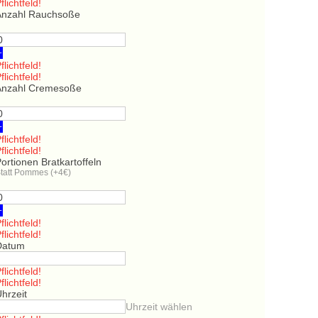
flichtfeld!
Anzahl Rauchsoße
+
flichtfeld!
flichtfeld!
Anzahl Cremesoße
+
flichtfeld!
flichtfeld!
ortionen Bratkartoffeln
tatt Pommes (+4€)
+
flichtfeld!
flichtfeld!
Datum
flichtfeld!
flichtfeld!
hrzeit
Uhrzeit wählen