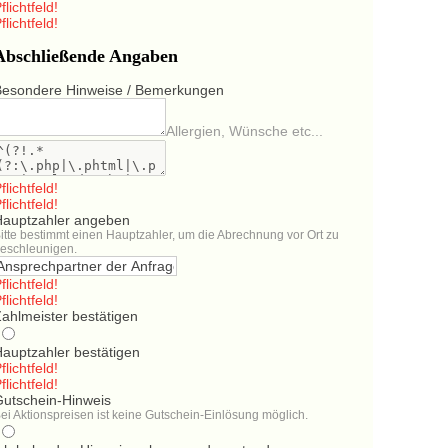
flichtfeld!
flichtfeld!
Abschließende Angaben
Besondere Hinweise / Bemerkungen
Allergien, Wünsche etc...
flichtfeld!
flichtfeld!
Hauptzahler angeben
itte bestimmt einen Hauptzahler, um die Abrechnung vor Ort zu
eschleunigen.
flichtfeld!
flichtfeld!
ahlmeister bestätigen
Hauptzahler bestätigen
flichtfeld!
flichtfeld!
Gutschein-Hinweis
ei Aktionspreisen ist keine Gutschein-Einlösung möglich.