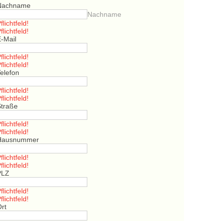
Nachname
Nachname
flichtfeld!
flichtfeld!
E-Mail
flichtfeld!
flichtfeld!
elefon
flichtfeld!
flichtfeld!
Straße
flichtfeld!
flichtfeld!
Hausnummer
flichtfeld!
flichtfeld!
PLZ
flichtfeld!
flichtfeld!
Ort