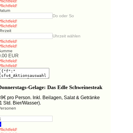
flichtfeld!
flichtfeld!
Datum
Do oder So
flichtfeld!
flichtfeld!
hrzeit
Uhrzeit wählen
flichtfeld!
flichtfeld!
Summe
0.00
EUR
flichtfeld!
flichtfeld!
Donnerstags-Gelage: Das Edle Schweinesteak
39€ pro Person. Inkl. Beilagen, Salat & Getränke
(1 Std. Bier/Wasser).
Personen
+
flichtfeld!