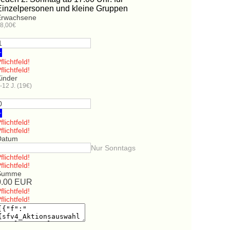
Einzelpersonen und kleine Gruppen
Erwachsene
8,00€
+
flichtfeld!
flichtfeld!
Kinder
-12 J. (19€)
+
flichtfeld!
flichtfeld!
Datum
Nur Sonntags
flichtfeld!
flichtfeld!
Summe
0.00
EUR
flichtfeld!
flichtfeld!