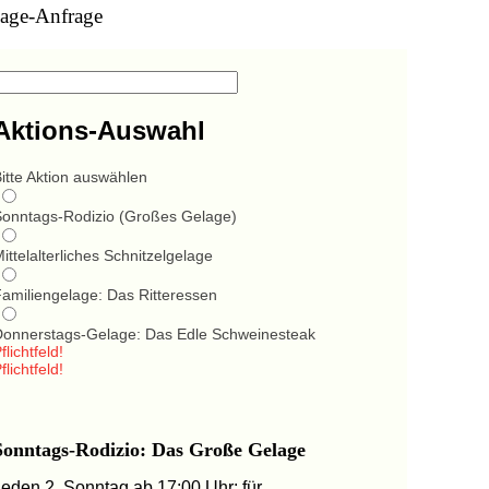
age-Anfrage
Aktions-Auswahl
itte Aktion auswählen
Sonntags-Rodizio (Großes Gelage)
ittelalterliches Schnitzelgelage
Familiengelage: Das Ritteressen
Donnerstags-Gelage: Das Edle Schweinesteak
flichtfeld!
flichtfeld!
Sonntags-Rodizio: Das Große Gelage
Jeden 2. Sonntag ab 17:00 Uhr: für