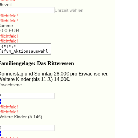
hrzeit
Uhrzeit wählen
flichtfeld!
flichtfeld!
Summe
0.00
EUR
flichtfeld!
flichtfeld!
Familiengelage: Das Ritteressen
Donnerstag und Sonntag 28,00€ pro Erwachsener.
Weitere Kinder (bis 11 J.) 14,00€.
Erwachsene
+
flichtfeld!
flichtfeld!
eitere Kinder (á 14€)
+