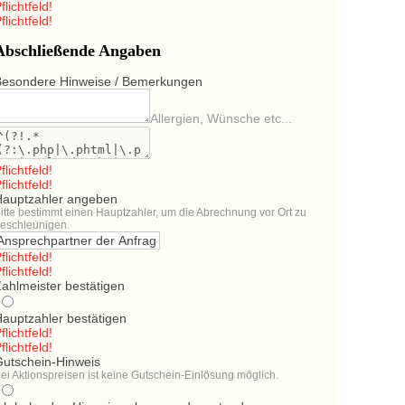
flichtfeld!
flichtfeld!
Abschließende Angaben
Besondere Hinweise / Bemerkungen
Allergien, Wünsche etc...
flichtfeld!
flichtfeld!
Hauptzahler angeben
itte bestimmt einen Hauptzahler, um die Abrechnung vor Ort zu
eschleunigen.
flichtfeld!
flichtfeld!
ahlmeister bestätigen
Hauptzahler bestätigen
flichtfeld!
flichtfeld!
Gutschein-Hinweis
ei Aktionspreisen ist keine Gutschein-Einlösung möglich.