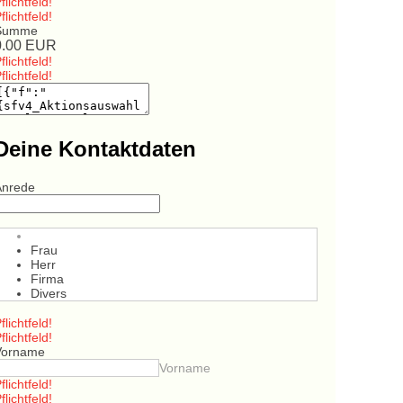
flichtfeld!
flichtfeld!
Summe
0.00
EUR
flichtfeld!
flichtfeld!
Deine Kontaktdaten
Anrede
Frau
Herr
Firma
Divers
flichtfeld!
flichtfeld!
Vorname
Vorname
flichtfeld!
flichtfeld!