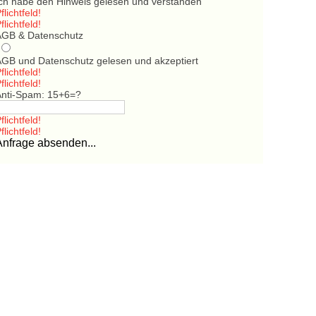
Ich habe den Hinweis gelesen und verstanden
flichtfeld!
flichtfeld!
AGB & Datenschutz
AGB und Datenschutz gelesen und akzeptiert
flichtfeld!
flichtfeld!
Anti-Spam: 15+6=?
flichtfeld!
flichtfeld!
Anfrage absenden...