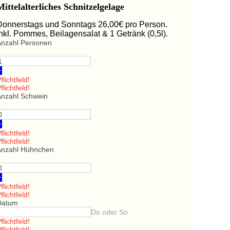
Mittelalterliches Schnitzelgelage
Donnerstags und Sonntags 26,00€ pro Person.
Inkl. Pommes, Beilagensalat & 1 Getränk (0,5l).
Anzahl Personen
+
flichtfeld!
flichtfeld!
Anzahl Schwein
+
flichtfeld!
flichtfeld!
Anzahl Hühnchen
+
flichtfeld!
flichtfeld!
Datum
Do oder So
flichtfeld!
flichtfeld!