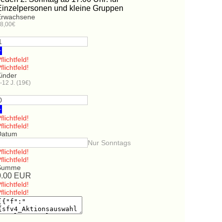
Einzelpersonen und kleine Gruppen
Erwachsene
8,00€
+
flichtfeld!
flichtfeld!
Kinder
-12 J. (19€)
+
flichtfeld!
flichtfeld!
Datum
Nur Sonntags
flichtfeld!
flichtfeld!
Summe
0.00
EUR
flichtfeld!
flichtfeld!