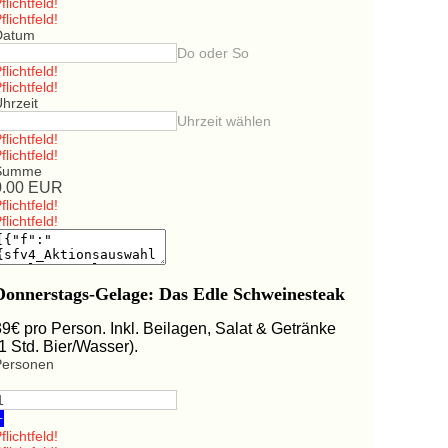
flichtfeld!
flichtfeld!
Datum
Do oder So
flichtfeld!
flichtfeld!
hrzeit
Uhrzeit wählen
flichtfeld!
flichtfeld!
Summe
0.00
EUR
flichtfeld!
flichtfeld!
Donnerstags-Gelage: Das Edle Schweinesteak
39€ pro Person. Inkl. Beilagen, Salat & Getränke
(1 Std. Bier/Wasser).
Personen
+
flichtfeld!