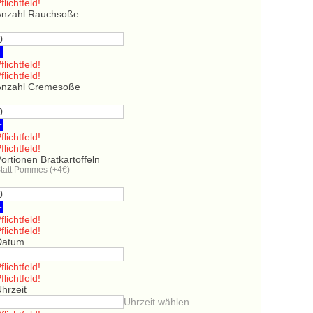
flichtfeld!
Anzahl Rauchsoße
+
flichtfeld!
flichtfeld!
Anzahl Cremesoße
+
flichtfeld!
flichtfeld!
ortionen Bratkartoffeln
tatt Pommes (+4€)
+
flichtfeld!
flichtfeld!
Datum
flichtfeld!
flichtfeld!
hrzeit
Uhrzeit wählen