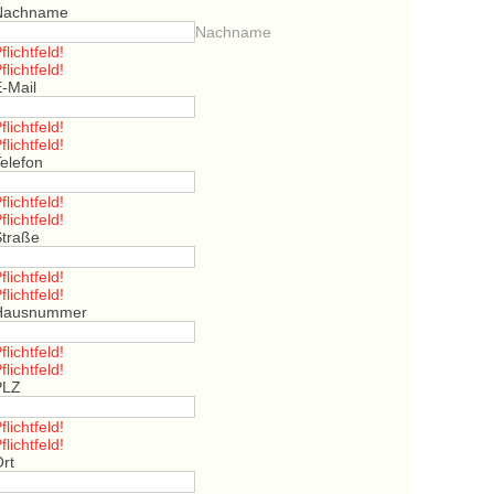
Nachname
Nachname
flichtfeld!
flichtfeld!
E-Mail
flichtfeld!
flichtfeld!
elefon
flichtfeld!
flichtfeld!
Straße
flichtfeld!
flichtfeld!
Hausnummer
flichtfeld!
flichtfeld!
PLZ
flichtfeld!
flichtfeld!
Ort