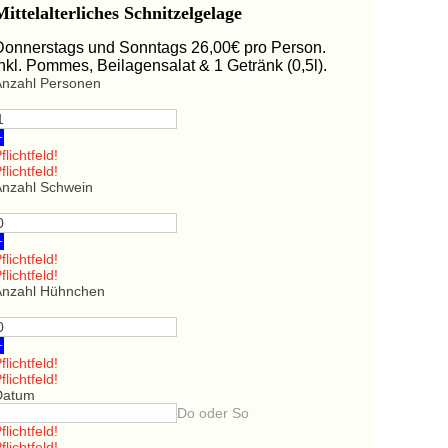
Mittelalterliches Schnitzelgelage
Donnerstags und Sonntags 26,00€ pro Person.
Inkl. Pommes, Beilagensalat & 1 Getränk (0,5l).
Anzahl Personen
+
flichtfeld!
flichtfeld!
Anzahl Schwein
+
flichtfeld!
flichtfeld!
Anzahl Hühnchen
+
flichtfeld!
flichtfeld!
Datum
Do oder So
flichtfeld!
flichtfeld!