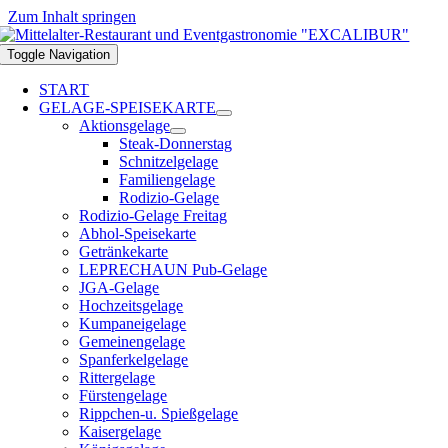
Zum Inhalt springen
Toggle Navigation
START
GELAGE-SPEISEKARTE
Aktionsgelage
Steak-Donnerstag
Schnitzelgelage
Familiengelage
Rodizio-Gelage
Rodizio-Gelage Freitag
Abhol-Speisekarte
Getränkekarte
LEPRECHAUN Pub-Gelage
JGA-Gelage
Hochzeitsgelage
Kumpaneigelage
Gemeinengelage
Spanferkelgelage
Rittergelage
Fürstengelage
Rippchen-u. Spießgelage
Kaisergelage