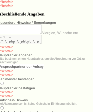
flichtfeld!
flichtfeld!
Abschließende Angaben
Besondere Hinweise / Bemerkungen
Allergien, Wünsche etc...
flichtfeld!
flichtfeld!
Hauptzahler angeben
itte bestimmt einen Hauptzahler, um die Abrechnung vor Ort zu
eschleunigen.
flichtfeld!
flichtfeld!
ahlmeister bestätigen
Hauptzahler bestätigen
flichtfeld!
flichtfeld!
Gutschein-Hinweis
ei Aktionspreisen ist keine Gutschein-Einlösung möglich.