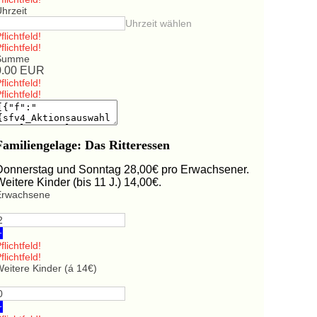
hrzeit
Uhrzeit wählen
flichtfeld!
flichtfeld!
Summe
0.00
EUR
flichtfeld!
flichtfeld!
Familiengelage: Das Ritteressen
Donnerstag und Sonntag 28,00€ pro Erwachsener.
Weitere Kinder (bis 11 J.) 14,00€.
Erwachsene
+
flichtfeld!
flichtfeld!
eitere Kinder (á 14€)
+