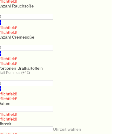
flichtfeld!
Anzahl Rauchsoße
+
flichtfeld!
flichtfeld!
Anzahl Cremesoße
+
flichtfeld!
flichtfeld!
ortionen Bratkartoffeln
tatt Pommes (+4€)
+
flichtfeld!
flichtfeld!
Datum
flichtfeld!
flichtfeld!
hrzeit
Uhrzeit wählen