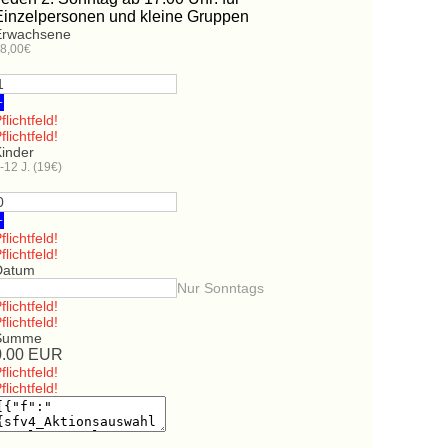
Einzelpersonen und kleine Gruppen
Erwachsene
8,00€
+
flichtfeld!
flichtfeld!
Kinder
-12 J. (19€)
+
flichtfeld!
flichtfeld!
Datum
Nur Sonntags
flichtfeld!
flichtfeld!
Summe
0.00
EUR
flichtfeld!
flichtfeld!