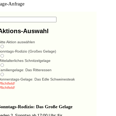
age-Anfrage
Aktions-Auswahl
itte Aktion auswählen
Sonntags-Rodizio (Großes Gelage)
ittelalterliches Schnitzelgelage
Familiengelage: Das Ritteressen
Donnerstags-Gelage: Das Edle Schweinesteak
flichtfeld!
flichtfeld!
Sonntags-Rodizio: Das Große Gelage
Jeden 2. Sonntag ab 17:00 Uhr: für