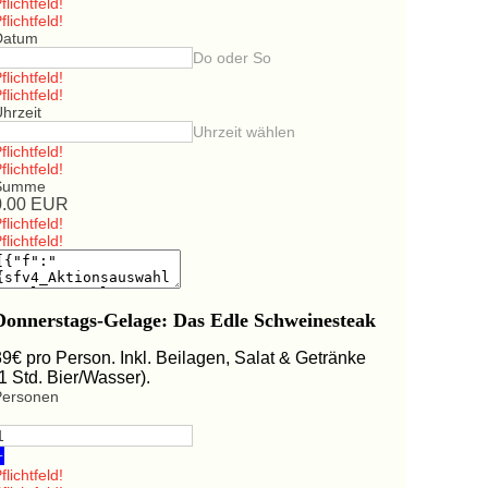
flichtfeld!
flichtfeld!
Datum
Do oder So
flichtfeld!
flichtfeld!
hrzeit
Uhrzeit wählen
flichtfeld!
flichtfeld!
Summe
0.00
EUR
flichtfeld!
flichtfeld!
Donnerstags-Gelage: Das Edle Schweinesteak
39€ pro Person. Inkl. Beilagen, Salat & Getränke
(1 Std. Bier/Wasser).
Personen
+
flichtfeld!