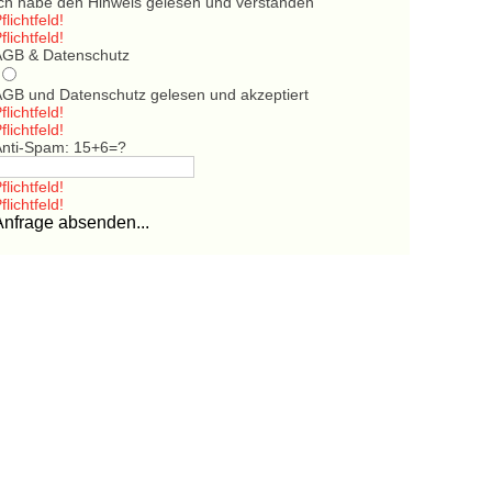
Ich habe den Hinweis gelesen und verstanden
flichtfeld!
flichtfeld!
AGB & Datenschutz
AGB und Datenschutz gelesen und akzeptiert
flichtfeld!
flichtfeld!
Anti-Spam: 15+6=?
flichtfeld!
flichtfeld!
Anfrage absenden...