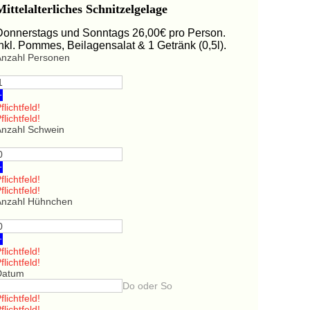
Mittelalterliches Schnitzelgelage
Donnerstags und Sonntags 26,00€ pro Person.
Inkl. Pommes, Beilagensalat & 1 Getränk (0,5l).
Anzahl Personen
+
flichtfeld!
flichtfeld!
Anzahl Schwein
+
flichtfeld!
flichtfeld!
Anzahl Hühnchen
+
flichtfeld!
flichtfeld!
Datum
Do oder So
flichtfeld!
flichtfeld!