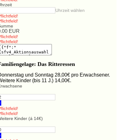
hrzeit
Uhrzeit wählen
flichtfeld!
flichtfeld!
Summe
0.00
EUR
flichtfeld!
flichtfeld!
Familiengelage: Das Ritteressen
Donnerstag und Sonntag 28,00€ pro Erwachsener.
Weitere Kinder (bis 11 J.) 14,00€.
Erwachsene
+
flichtfeld!
flichtfeld!
eitere Kinder (á 14€)
+