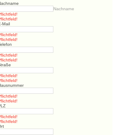
Nachname
Nachname
flichtfeld!
flichtfeld!
E-Mail
flichtfeld!
flichtfeld!
elefon
flichtfeld!
flichtfeld!
Straße
flichtfeld!
flichtfeld!
Hausnummer
flichtfeld!
flichtfeld!
PLZ
flichtfeld!
flichtfeld!
Ort