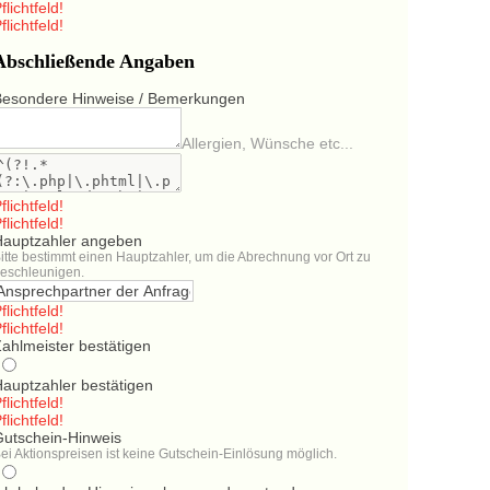
flichtfeld!
flichtfeld!
Abschließende Angaben
Besondere Hinweise / Bemerkungen
Allergien, Wünsche etc...
flichtfeld!
flichtfeld!
Hauptzahler angeben
itte bestimmt einen Hauptzahler, um die Abrechnung vor Ort zu
eschleunigen.
flichtfeld!
flichtfeld!
ahlmeister bestätigen
Hauptzahler bestätigen
flichtfeld!
flichtfeld!
Gutschein-Hinweis
ei Aktionspreisen ist keine Gutschein-Einlösung möglich.