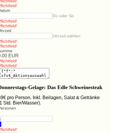
flichtfeld!
flichtfeld!
Datum
Do oder So
flichtfeld!
flichtfeld!
hrzeit
Uhrzeit wählen
flichtfeld!
flichtfeld!
Summe
0.00
EUR
flichtfeld!
flichtfeld!
Donnerstags-Gelage: Das Edle Schweinesteak
39€ pro Person. Inkl. Beilagen, Salat & Getränke
(1 Std. Bier/Wasser).
Personen
+
flichtfeld!