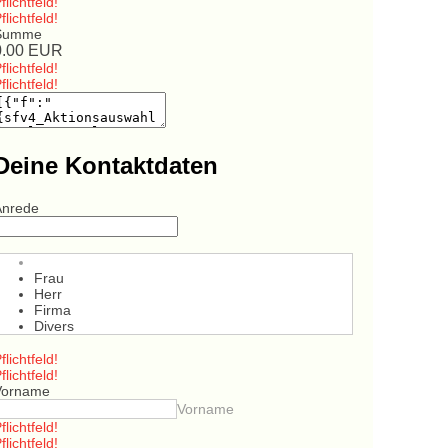
flichtfeld!
flichtfeld!
Summe
0.00
EUR
flichtfeld!
flichtfeld!
Deine Kontaktdaten
Anrede
Frau
Herr
Firma
Divers
flichtfeld!
flichtfeld!
Vorname
Vorname
flichtfeld!
flichtfeld!