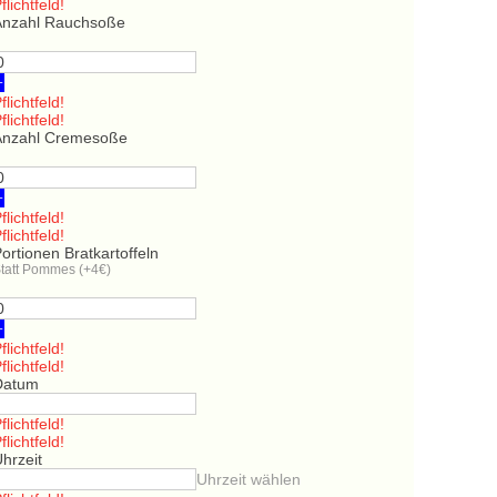
flichtfeld!
Anzahl Rauchsoße
+
flichtfeld!
flichtfeld!
Anzahl Cremesoße
+
flichtfeld!
flichtfeld!
ortionen Bratkartoffeln
tatt Pommes (+4€)
+
flichtfeld!
flichtfeld!
Datum
flichtfeld!
flichtfeld!
hrzeit
Uhrzeit wählen