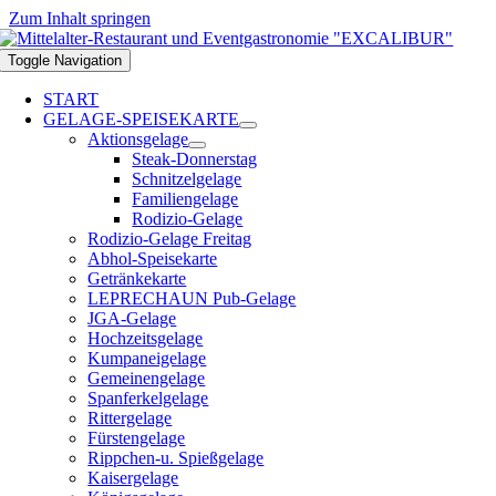
Zum Inhalt springen
Toggle Navigation
START
GELAGE-SPEISEKARTE
Aktionsgelage
Steak-Donnerstag
Schnitzelgelage
Familiengelage
Rodizio-Gelage
Rodizio-Gelage Freitag
Abhol-Speisekarte
Getränkekarte
LEPRECHAUN Pub-Gelage
JGA-Gelage
Hochzeitsgelage
Kumpaneigelage
Gemeinengelage
Spanferkelgelage
Rittergelage
Fürstengelage
Rippchen-u. Spießgelage
Kaisergelage