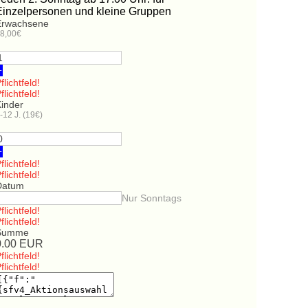
Einzelpersonen und kleine Gruppen
Erwachsene
8,00€
+
flichtfeld!
flichtfeld!
Kinder
-12 J. (19€)
+
flichtfeld!
flichtfeld!
Datum
Nur Sonntags
flichtfeld!
flichtfeld!
Summe
0.00
EUR
flichtfeld!
flichtfeld!