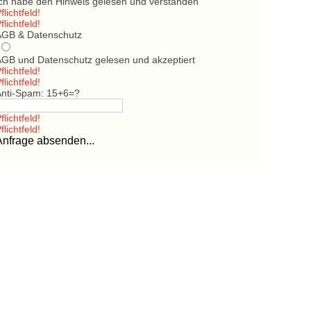
Ich habe den Hinweis gelesen und verstanden
flichtfeld!
flichtfeld!
AGB & Datenschutz
AGB und Datenschutz gelesen und akzeptiert
flichtfeld!
flichtfeld!
Anti-Spam: 15+6=?
flichtfeld!
flichtfeld!
Anfrage absenden...