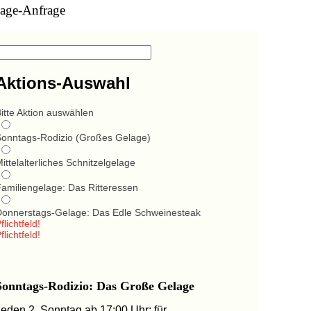
age-Anfrage
Aktions-Auswahl
itte Aktion auswählen
Sonntags-Rodizio (Großes Gelage)
ittelalterliches Schnitzelgelage
Familiengelage: Das Ritteressen
Donnerstags-Gelage: Das Edle Schweinesteak
flichtfeld!
flichtfeld!
Sonntags-Rodizio: Das Große Gelage
Jeden 2. Sonntag ab 17:00 Uhr: für