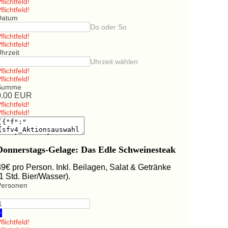
flichtfeld!
flichtfeld!
Datum
Do oder So
flichtfeld!
flichtfeld!
hrzeit
Uhrzeit wählen
flichtfeld!
flichtfeld!
Summe
0.00
EUR
flichtfeld!
flichtfeld!
Donnerstags-Gelage: Das Edle Schweinesteak
39€ pro Person. Inkl. Beilagen, Salat & Getränke
(1 Std. Bier/Wasser).
Personen
+
flichtfeld!