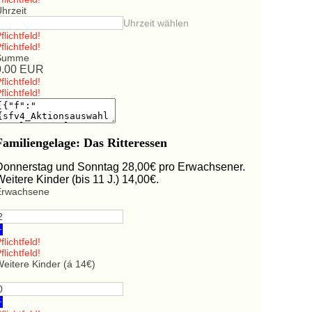
hrzeit
Uhrzeit wählen
flichtfeld!
flichtfeld!
Summe
0.00
EUR
flichtfeld!
flichtfeld!
Familiengelage: Das Ritteressen
Donnerstag und Sonntag 28,00€ pro Erwachsener.
Weitere Kinder (bis 11 J.) 14,00€.
Erwachsene
+
flichtfeld!
flichtfeld!
eitere Kinder (á 14€)
+