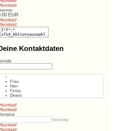
flichtfeld!
flichtfeld!
Summe
0.00
EUR
flichtfeld!
flichtfeld!
Deine Kontaktdaten
Anrede
Frau
Herr
Firma
Divers
flichtfeld!
flichtfeld!
Vorname
Vorname
flichtfeld!
flichtfeld!