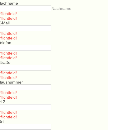
Nachname
Nachname
flichtfeld!
flichtfeld!
E-Mail
flichtfeld!
flichtfeld!
elefon
flichtfeld!
flichtfeld!
Straße
flichtfeld!
flichtfeld!
Hausnummer
flichtfeld!
flichtfeld!
PLZ
flichtfeld!
flichtfeld!
Ort