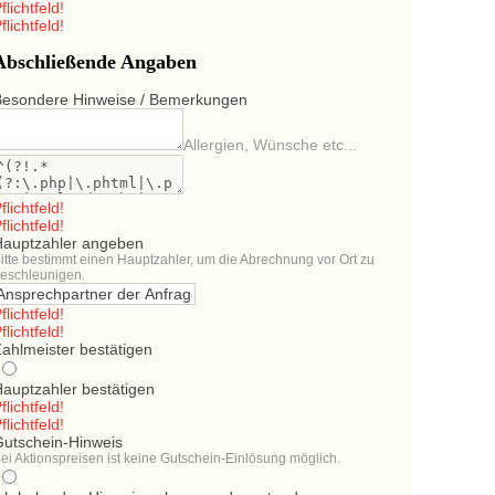
flichtfeld!
flichtfeld!
Abschließende Angaben
Besondere Hinweise / Bemerkungen
Allergien, Wünsche etc...
flichtfeld!
flichtfeld!
Hauptzahler angeben
itte bestimmt einen Hauptzahler, um die Abrechnung vor Ort zu
eschleunigen.
flichtfeld!
flichtfeld!
ahlmeister bestätigen
Hauptzahler bestätigen
flichtfeld!
flichtfeld!
Gutschein-Hinweis
ei Aktionspreisen ist keine Gutschein-Einlösung möglich.