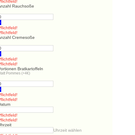
flichtfeld!
Anzahl Rauchsoße
+
flichtfeld!
flichtfeld!
Anzahl Cremesoße
+
flichtfeld!
flichtfeld!
ortionen Bratkartoffeln
tatt Pommes (+4€)
+
flichtfeld!
flichtfeld!
Datum
flichtfeld!
flichtfeld!
hrzeit
Uhrzeit wählen