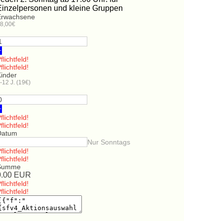
Einzelpersonen und kleine Gruppen
Erwachsene
8,00€
+
flichtfeld!
flichtfeld!
Kinder
-12 J. (19€)
+
flichtfeld!
flichtfeld!
Datum
Nur Sonntags
flichtfeld!
flichtfeld!
Summe
0.00
EUR
flichtfeld!
flichtfeld!