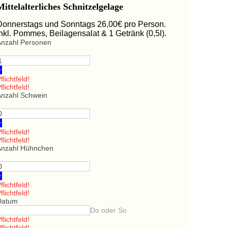
Mittelalterliches Schnitzelgelage
Donnerstags und Sonntags 26,00€ pro Person.
Inkl. Pommes, Beilagensalat & 1 Getränk (0,5l).
Anzahl Personen
+
flichtfeld!
flichtfeld!
Anzahl Schwein
+
flichtfeld!
flichtfeld!
Anzahl Hühnchen
+
flichtfeld!
flichtfeld!
Datum
Do oder So
flichtfeld!
flichtfeld!