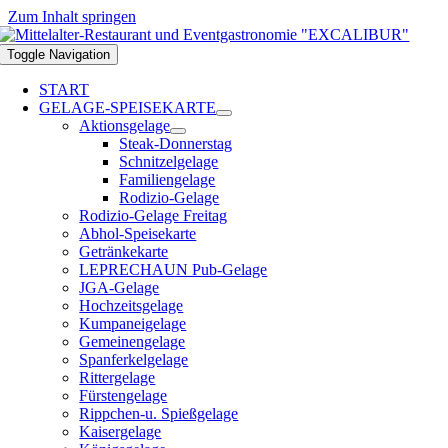
Zum Inhalt springen
Toggle Navigation
START
GELAGE-SPEISEKARTE
Aktionsgelage
Steak-Donnerstag
Schnitzelgelage
Familiengelage
Rodizio-Gelage
Rodizio-Gelage Freitag
Abhol-Speisekarte
Getränkekarte
LEPRECHAUN Pub-Gelage
JGA-Gelage
Hochzeitsgelage
Kumpaneigelage
Gemeinengelage
Spanferkelgelage
Rittergelage
Fürstengelage
Rippchen-u. Spießgelage
Kaisergelage