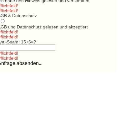
Ich habe den Hinweis gelesen und verstanden
flichtfeld!
flichtfeld!
AGB & Datenschutz
AGB und Datenschutz gelesen und akzeptiert
flichtfeld!
flichtfeld!
Anti-Spam: 15+6=?
flichtfeld!
flichtfeld!
Anfrage absenden...