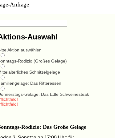
age-Anfrage
Aktions-Auswahl
itte Aktion auswählen
Sonntags-Rodizio (Großes Gelage)
ittelalterliches Schnitzelgelage
Familiengelage: Das Ritteressen
Donnerstags-Gelage: Das Edle Schweinesteak
flichtfeld!
flichtfeld!
Sonntags-Rodizio: Das Große Gelage
Jeden 2. Sonntag ab 17:00 Uhr: für