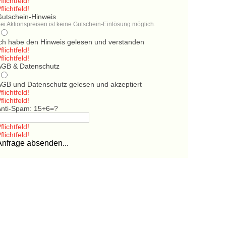
flichtfeld!
flichtfeld!
Gutschein-Hinweis
ei Aktionspreisen ist keine Gutschein-Einlösung möglich.
Ich habe den Hinweis gelesen und verstanden
flichtfeld!
flichtfeld!
AGB & Datenschutz
AGB und Datenschutz gelesen und akzeptiert
flichtfeld!
flichtfeld!
Anti-Spam: 15+6=?
flichtfeld!
flichtfeld!
Anfrage absenden...