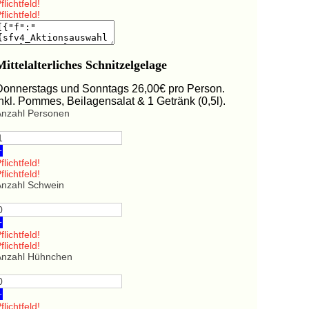
flichtfeld!
flichtfeld!
Mittelalterliches Schnitzelgelage
Donnerstags und Sonntags 26,00€ pro Person.
Inkl. Pommes, Beilagensalat & 1 Getränk (0,5l).
Anzahl Personen
+
flichtfeld!
flichtfeld!
Anzahl Schwein
+
flichtfeld!
flichtfeld!
Anzahl Hühnchen
+
flichtfeld!