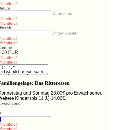
flichtfeld!
Datum
Do oder So
flichtfeld!
flichtfeld!
hrzeit
Uhrzeit wählen
flichtfeld!
flichtfeld!
Summe
0.00
EUR
flichtfeld!
flichtfeld!
Familiengelage: Das Ritteressen
Donnerstag und Sonntag 28,00€ pro Erwachsener.
Weitere Kinder (bis 11 J.) 14,00€.
Erwachsene
+
flichtfeld!
flichtfeld!