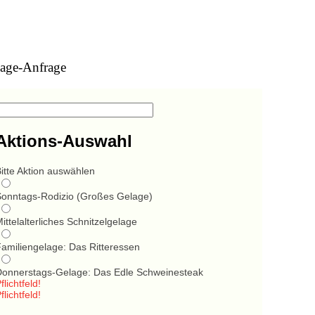
age-Anfrage
Aktions-Auswahl
itte Aktion auswählen
Sonntags-Rodizio (Großes Gelage)
ittelalterliches Schnitzelgelage
Familiengelage: Das Ritteressen
Donnerstags-Gelage: Das Edle Schweinesteak
flichtfeld!
flichtfeld!