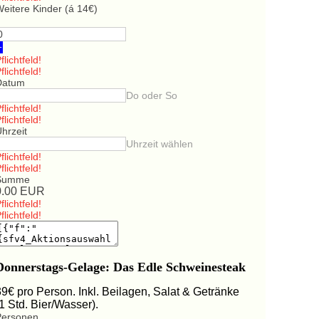
eitere Kinder (á 14€)
+
flichtfeld!
flichtfeld!
Datum
Do oder So
flichtfeld!
flichtfeld!
hrzeit
Uhrzeit wählen
flichtfeld!
flichtfeld!
Summe
0.00
EUR
flichtfeld!
flichtfeld!
Donnerstags-Gelage: Das Edle Schweinesteak
39€ pro Person. Inkl. Beilagen, Salat & Getränke
(1 Std. Bier/Wasser).
Personen