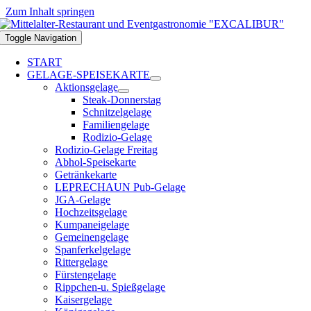
Zum Inhalt springen
Toggle Navigation
START
GELAGE-SPEISEKARTE
Aktionsgelage
Steak-Donnerstag
Schnitzelgelage
Familiengelage
Rodizio-Gelage
Rodizio-Gelage Freitag
Abhol-Speisekarte
Getränkekarte
LEPRECHAUN Pub-Gelage
JGA-Gelage
Hochzeitsgelage
Kumpaneigelage
Gemeinengelage
Spanferkelgelage
Rittergelage
Fürstengelage
Rippchen-u. Spießgelage
Kaisergelage