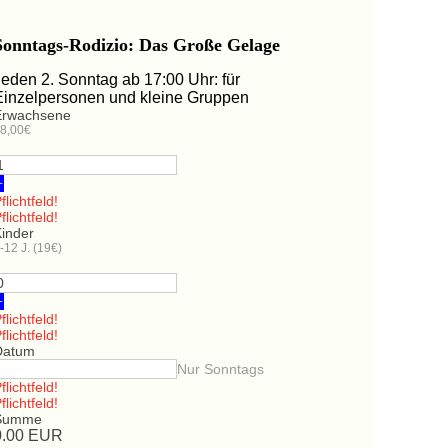
Sonntags-Rodizio: Das Große Gelage
Jeden 2. Sonntag ab 17:00 Uhr: für
Einzelpersonen und kleine Gruppen
Erwachsene
8,00€
+
flichtfeld!
flichtfeld!
Kinder
-12 J. (19€)
+
flichtfeld!
flichtfeld!
Datum
Nur Sonntags
flichtfeld!
flichtfeld!
Summe
0.00
EUR