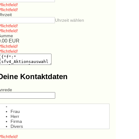
flichtfeld!
flichtfeld!
hrzeit
Uhrzeit wählen
flichtfeld!
flichtfeld!
Summe
0.00
EUR
flichtfeld!
flichtfeld!
Deine Kontaktdaten
Anrede
Frau
Herr
Firma
Divers
flichtfeld!