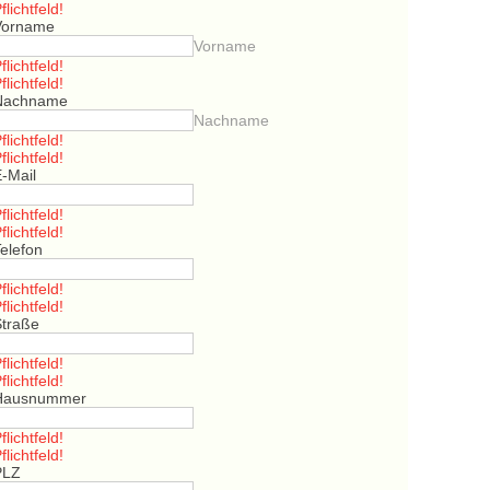
flichtfeld!
Vorname
Vorname
flichtfeld!
flichtfeld!
Nachname
Nachname
flichtfeld!
flichtfeld!
E-Mail
flichtfeld!
flichtfeld!
elefon
flichtfeld!
flichtfeld!
Straße
flichtfeld!
flichtfeld!
Hausnummer
flichtfeld!
flichtfeld!
PLZ