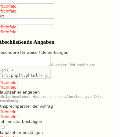
flichtfeld!
flichtfeld!
Ort
flichtfeld!
flichtfeld!
Abschließende Angaben
Besondere Hinweise / Bemerkungen
Allergien, Wünsche etc...
flichtfeld!
flichtfeld!
Hauptzahler angeben
itte bestimmt einen Hauptzahler, um die Abrechnung vor Ort zu
eschleunigen.
flichtfeld!
flichtfeld!
ahlmeister bestätigen
Hauptzahler bestätigen