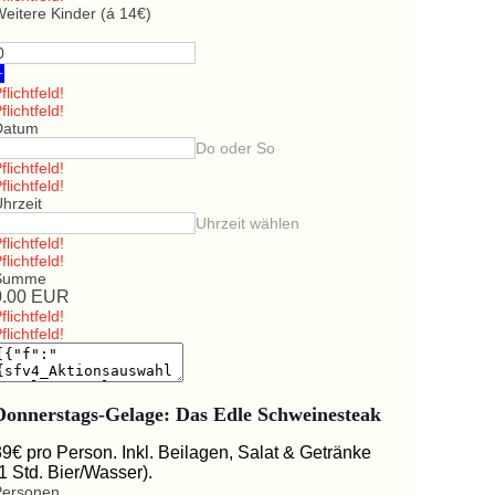
eitere Kinder (á 14€)
+
flichtfeld!
flichtfeld!
Datum
Do oder So
flichtfeld!
flichtfeld!
hrzeit
Uhrzeit wählen
flichtfeld!
flichtfeld!
Summe
0.00
EUR
flichtfeld!
flichtfeld!
Donnerstags-Gelage: Das Edle Schweinesteak
39€ pro Person. Inkl. Beilagen, Salat & Getränke
(1 Std. Bier/Wasser).
Personen