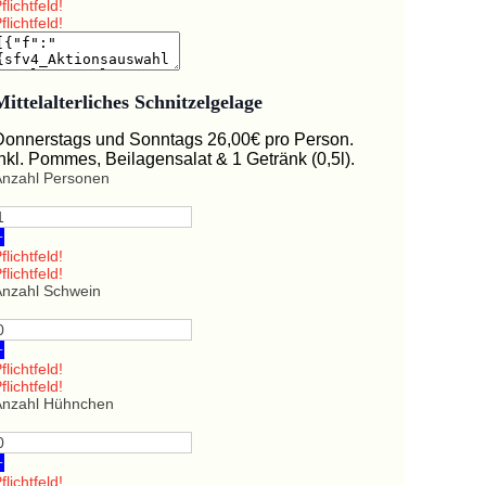
flichtfeld!
flichtfeld!
Mittelalterliches Schnitzelgelage
Donnerstags und Sonntags 26,00€ pro Person.
Inkl. Pommes, Beilagensalat & 1 Getränk (0,5l).
Anzahl Personen
+
flichtfeld!
flichtfeld!
Anzahl Schwein
+
flichtfeld!
flichtfeld!
Anzahl Hühnchen
+
flichtfeld!