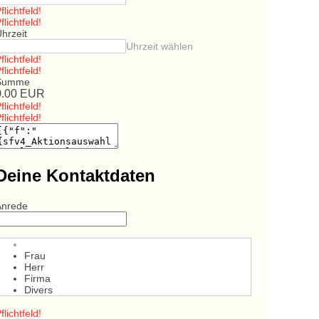
flichtfeld!
flichtfeld!
hrzeit
Uhrzeit wählen
flichtfeld!
flichtfeld!
Summe
0.00
EUR
flichtfeld!
flichtfeld!
Deine Kontaktdaten
Anrede
Frau
Herr
Firma
Divers
flichtfeld!