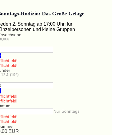
Sonntags-Rodizio: Das Große Gelage
Jeden 2. Sonntag ab 17:00 Uhr: für
Einzelpersonen und kleine Gruppen
Erwachsene
8,00€
+
flichtfeld!
flichtfeld!
Kinder
-12 J. (19€)
+
flichtfeld!
flichtfeld!
Datum
Nur Sonntags
flichtfeld!
flichtfeld!
Summe
0.00
EUR