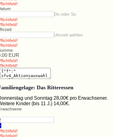
flichtfeld!
Datum
Do oder So
flichtfeld!
flichtfeld!
hrzeit
Uhrzeit wählen
flichtfeld!
flichtfeld!
Summe
0.00
EUR
flichtfeld!
flichtfeld!
Familiengelage: Das Ritteressen
Donnerstag und Sonntag 28,00€ pro Erwachsener.
Weitere Kinder (bis 11 J.) 14,00€.
Erwachsene
+
flichtfeld!
flichtfeld!