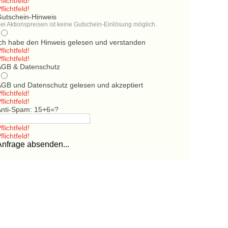
flichtfeld!
flichtfeld!
Gutschein-Hinweis
ei Aktionspreisen ist keine Gutschein-Einlösung möglich.
Ich habe den Hinweis gelesen und verstanden
flichtfeld!
flichtfeld!
AGB & Datenschutz
AGB und Datenschutz gelesen und akzeptiert
flichtfeld!
flichtfeld!
Anti-Spam: 15+6=?
flichtfeld!
flichtfeld!
Anfrage absenden...