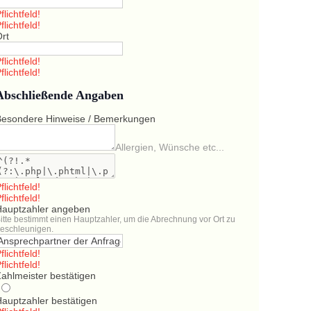
flichtfeld!
flichtfeld!
Ort
flichtfeld!
flichtfeld!
Abschließende Angaben
Besondere Hinweise / Bemerkungen
Allergien, Wünsche etc...
flichtfeld!
flichtfeld!
Hauptzahler angeben
itte bestimmt einen Hauptzahler, um die Abrechnung vor Ort zu
eschleunigen.
flichtfeld!
flichtfeld!
ahlmeister bestätigen
Hauptzahler bestätigen