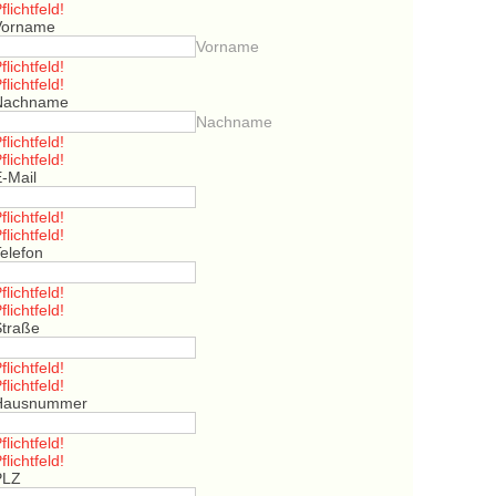
flichtfeld!
Vorname
Vorname
flichtfeld!
flichtfeld!
Nachname
Nachname
flichtfeld!
flichtfeld!
E-Mail
flichtfeld!
flichtfeld!
elefon
flichtfeld!
flichtfeld!
Straße
flichtfeld!
flichtfeld!
Hausnummer
flichtfeld!
flichtfeld!
PLZ