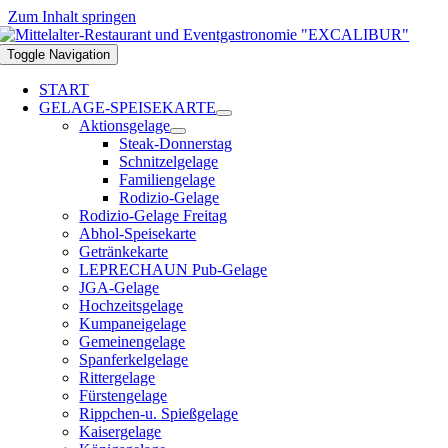
Zum Inhalt springen
Toggle Navigation
START
GELAGE-SPEISEKARTE
Aktionsgelage
Steak-Donnerstag
Schnitzelgelage
Familiengelage
Rodizio-Gelage
Rodizio-Gelage Freitag
Abhol-Speisekarte
Getränkekarte
LEPRECHAUN Pub-Gelage
JGA-Gelage
Hochzeitsgelage
Kumpaneigelage
Gemeinengelage
Spanferkelgelage
Rittergelage
Fürstengelage
Rippchen-u. Spießgelage
Kaisergelage