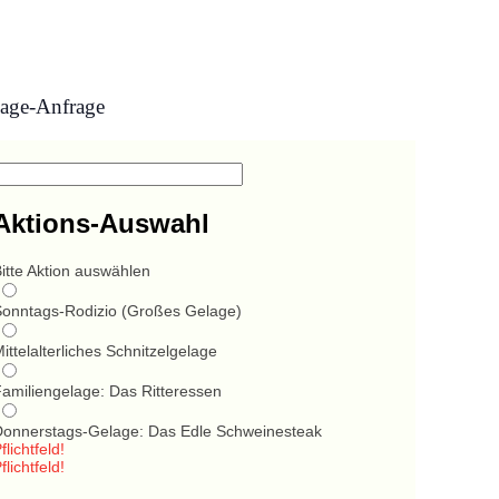
age-Anfrage
Aktions-Auswahl
itte Aktion auswählen
Sonntags-Rodizio (Großes Gelage)
ittelalterliches Schnitzelgelage
Familiengelage: Das Ritteressen
Donnerstags-Gelage: Das Edle Schweinesteak
flichtfeld!
flichtfeld!