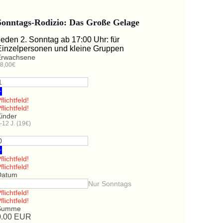
Sonntags-Rodizio: Das Große Gelage
Jeden 2. Sonntag ab 17:00 Uhr: für
Einzelpersonen und kleine Gruppen
Erwachsene
8,00€
+
flichtfeld!
flichtfeld!
Kinder
-12 J. (19€)
+
flichtfeld!
flichtfeld!
Datum
Nur Sonntags
flichtfeld!
flichtfeld!
Summe
0.00
EUR