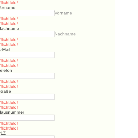
flichtfeld!
Vorname
Vorname
flichtfeld!
flichtfeld!
Nachname
Nachname
flichtfeld!
flichtfeld!
E-Mail
flichtfeld!
flichtfeld!
elefon
flichtfeld!
flichtfeld!
Straße
flichtfeld!
flichtfeld!
Hausnummer
flichtfeld!
flichtfeld!
PLZ