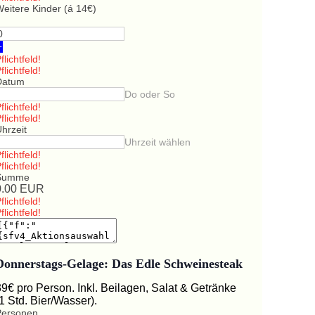
eitere Kinder (á 14€)
+
flichtfeld!
flichtfeld!
Datum
Do oder So
flichtfeld!
flichtfeld!
hrzeit
Uhrzeit wählen
flichtfeld!
flichtfeld!
Summe
0.00
EUR
flichtfeld!
flichtfeld!
Donnerstags-Gelage: Das Edle Schweinesteak
39€ pro Person. Inkl. Beilagen, Salat & Getränke
(1 Std. Bier/Wasser).
Personen