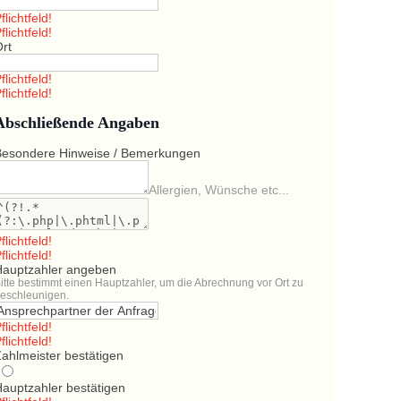
flichtfeld!
flichtfeld!
Ort
flichtfeld!
flichtfeld!
Abschließende Angaben
Besondere Hinweise / Bemerkungen
Allergien, Wünsche etc...
flichtfeld!
flichtfeld!
Hauptzahler angeben
itte bestimmt einen Hauptzahler, um die Abrechnung vor Ort zu
eschleunigen.
flichtfeld!
flichtfeld!
ahlmeister bestätigen
Hauptzahler bestätigen