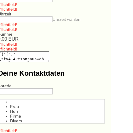
flichtfeld!
flichtfeld!
hrzeit
Uhrzeit wählen
flichtfeld!
flichtfeld!
Summe
0.00
EUR
flichtfeld!
flichtfeld!
Deine Kontaktdaten
Anrede
Frau
Herr
Firma
Divers
flichtfeld!