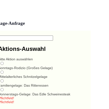
lage-Anfrage
Aktions-Auswahl
itte Aktion auswählen
Sonntags-Rodizio (Großes Gelage)
ittelalterliches Schnitzelgelage
Familiengelage: Das Ritteressen
Donnerstags-Gelage: Das Edle Schweinesteak
flichtfeld!
flichtfeld!