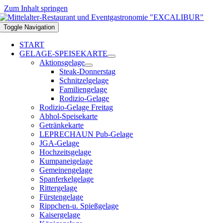
Zum Inhalt springen
Toggle Navigation
START
GELAGE-SPEISEKARTE
Aktionsgelage
Steak-Donnerstag
Schnitzelgelage
Familiengelage
Rodizio-Gelage
Rodizio-Gelage Freitag
Abhol-Speisekarte
Getränkekarte
LEPRECHAUN Pub-Gelage
JGA-Gelage
Hochzeitsgelage
Kumpaneigelage
Gemeinengelage
Spanferkelgelage
Rittergelage
Fürstengelage
Rippchen-u. Spießgelage
Kaisergelage