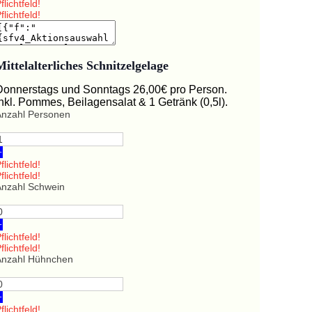
flichtfeld!
flichtfeld!
Mittelalterliches Schnitzelgelage
Donnerstags und Sonntags 26,00€ pro Person.
Inkl. Pommes, Beilagensalat & 1 Getränk (0,5l).
Anzahl Personen
+
flichtfeld!
flichtfeld!
Anzahl Schwein
+
flichtfeld!
flichtfeld!
Anzahl Hühnchen
+
flichtfeld!