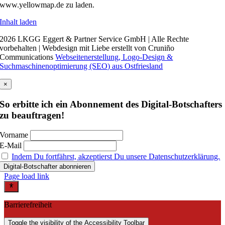
www.yellowmap.de zu laden.
Inhalt laden
2026 LKGG Eggert & Partner Service GmbH | Alle Rechte
vorbehalten | Webdesign mit Liebe erstellt von Cruniño
Communications
Webseitenerstellung, Logo-Design &
Suchmaschinenoptimierung (SEO) aus Ostfriesland
×
So erbitte ich ein Abonnement des Digital-Botschafters
zu beauftragen!
Vorname
E-Mail
Indem Du fortfährst, akzeptierst Du unsere Datenschutzerklärung.
Page load link
Barrierefreiheit
Toggle the visibility of the Accessibility Toolbar