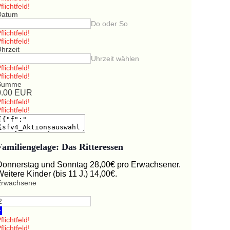
flichtfeld!
Datum
Do oder So
flichtfeld!
flichtfeld!
hrzeit
Uhrzeit wählen
flichtfeld!
flichtfeld!
Summe
0.00
EUR
flichtfeld!
flichtfeld!
Familiengelage: Das Ritteressen
Donnerstag und Sonntag 28,00€ pro Erwachsener.
Weitere Kinder (bis 11 J.) 14,00€.
Erwachsene
+
flichtfeld!
flichtfeld!