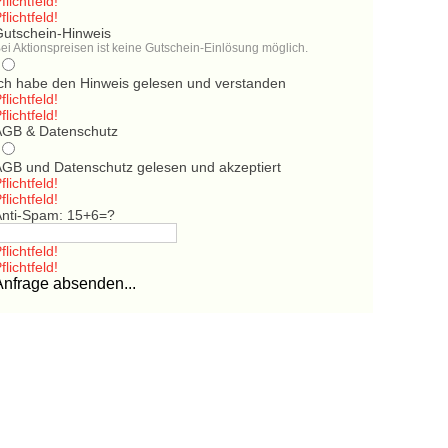
flichtfeld!
flichtfeld!
Gutschein-Hinweis
ei Aktionspreisen ist keine Gutschein-Einlösung möglich.
Ich habe den Hinweis gelesen und verstanden
flichtfeld!
flichtfeld!
AGB & Datenschutz
AGB und Datenschutz gelesen und akzeptiert
flichtfeld!
flichtfeld!
Anti-Spam: 15+6=?
flichtfeld!
flichtfeld!
Anfrage absenden...