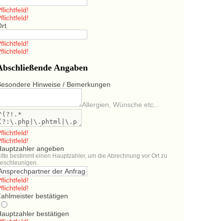
flichtfeld!
flichtfeld!
Ort
flichtfeld!
flichtfeld!
Abschließende Angaben
Besondere Hinweise / Bemerkungen
Allergien, Wünsche etc...
flichtfeld!
flichtfeld!
Hauptzahler angeben
itte bestimmt einen Hauptzahler, um die Abrechnung vor Ort zu
eschleunigen.
flichtfeld!
flichtfeld!
ahlmeister bestätigen
Hauptzahler bestätigen