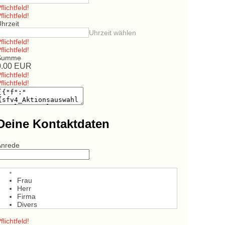
flichtfeld!
flichtfeld!
hrzeit
Uhrzeit wählen
flichtfeld!
flichtfeld!
Summe
0.00
EUR
flichtfeld!
flichtfeld!
Deine Kontaktdaten
Anrede
Frau
Herr
Firma
Divers
flichtfeld!