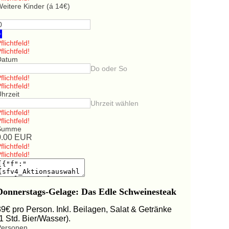
eitere Kinder (á 14€)
+
flichtfeld!
flichtfeld!
Datum
Do oder So
flichtfeld!
flichtfeld!
hrzeit
Uhrzeit wählen
flichtfeld!
flichtfeld!
Summe
0.00
EUR
flichtfeld!
flichtfeld!
Donnerstags-Gelage: Das Edle Schweinesteak
39€ pro Person. Inkl. Beilagen, Salat & Getränke
(1 Std. Bier/Wasser).
Personen