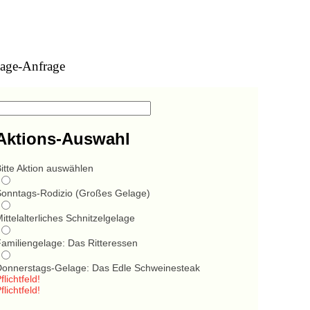
age-Anfrage
Aktions-Auswahl
itte Aktion auswählen
Sonntags-Rodizio (Großes Gelage)
ittelalterliches Schnitzelgelage
Familiengelage: Das Ritteressen
Donnerstags-Gelage: Das Edle Schweinesteak
flichtfeld!
flichtfeld!