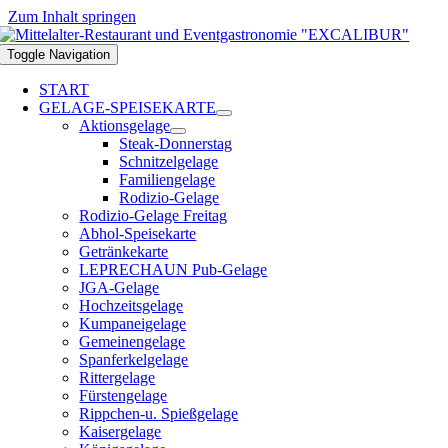
Zum Inhalt springen
Toggle Navigation
START
GELAGE-SPEISEKARTE
Aktionsgelage
Steak-Donnerstag
Schnitzelgelage
Familiengelage
Rodizio-Gelage
Rodizio-Gelage Freitag
Abhol-Speisekarte
Getränkekarte
LEPRECHAUN Pub-Gelage
JGA-Gelage
Hochzeitsgelage
Kumpaneigelage
Gemeinengelage
Spanferkelgelage
Rittergelage
Fürstengelage
Rippchen-u. Spießgelage
Kaisergelage