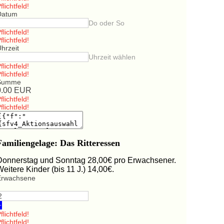
flichtfeld!
Datum
Do oder So
flichtfeld!
flichtfeld!
hrzeit
Uhrzeit wählen
flichtfeld!
flichtfeld!
Summe
0.00
EUR
flichtfeld!
flichtfeld!
Familiengelage: Das Ritteressen
Donnerstag und Sonntag 28,00€ pro Erwachsener.
Weitere Kinder (bis 11 J.) 14,00€.
Erwachsene
+
flichtfeld!
flichtfeld!