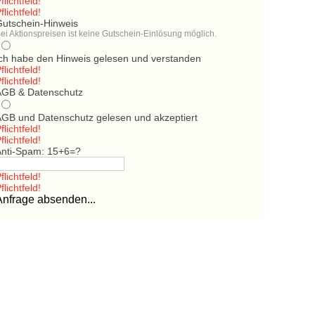
flichtfeld!
flichtfeld!
Gutschein-Hinweis
ei Aktionspreisen ist keine Gutschein-Einlösung möglich.
Ich habe den Hinweis gelesen und verstanden
flichtfeld!
flichtfeld!
AGB & Datenschutz
AGB und Datenschutz gelesen und akzeptiert
flichtfeld!
flichtfeld!
Anti-Spam: 15+6=?
flichtfeld!
flichtfeld!
Anfrage absenden...