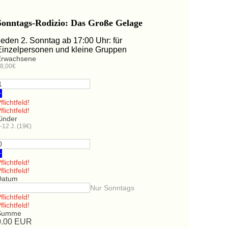
Sonntags-Rodizio: Das Große Gelage
Jeden 2. Sonntag ab 17:00 Uhr: für
Einzelpersonen und kleine Gruppen
Erwachsene
8,00€
+
flichtfeld!
flichtfeld!
Kinder
-12 J. (19€)
+
flichtfeld!
flichtfeld!
Datum
Nur Sonntags
flichtfeld!
flichtfeld!
Summe
0.00
EUR