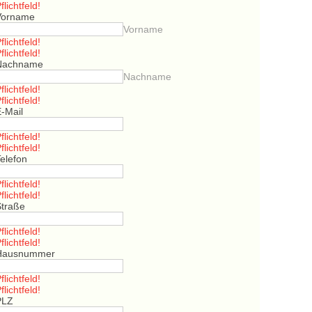
flichtfeld!
Vorname
Vorname
flichtfeld!
flichtfeld!
Nachname
Nachname
flichtfeld!
flichtfeld!
E-Mail
flichtfeld!
flichtfeld!
elefon
flichtfeld!
flichtfeld!
Straße
flichtfeld!
flichtfeld!
Hausnummer
flichtfeld!
flichtfeld!
PLZ