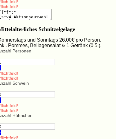
flichtfeld!
flichtfeld!
Mittelalterliches Schnitzelgelage
Donnerstags und Sonntags 26,00€ pro Person.
Inkl. Pommes, Beilagensalat & 1 Getränk (0,5l).
Anzahl Personen
+
flichtfeld!
flichtfeld!
Anzahl Schwein
+
flichtfeld!
flichtfeld!
Anzahl Hühnchen
+
flichtfeld!