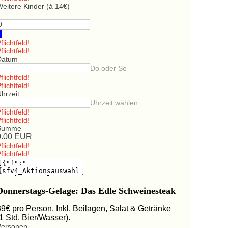
eitere Kinder (á 14€)
+
flichtfeld!
flichtfeld!
Datum
Do oder So
flichtfeld!
flichtfeld!
hrzeit
Uhrzeit wählen
flichtfeld!
flichtfeld!
Summe
0.00
EUR
flichtfeld!
flichtfeld!
Donnerstags-Gelage: Das Edle Schweinesteak
39€ pro Person. Inkl. Beilagen, Salat & Getränke
(1 Std. Bier/Wasser).
Personen