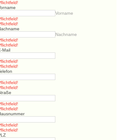
flichtfeld!
Vorname
Vorname
flichtfeld!
flichtfeld!
Nachname
Nachname
flichtfeld!
flichtfeld!
E-Mail
flichtfeld!
flichtfeld!
elefon
flichtfeld!
flichtfeld!
Straße
flichtfeld!
flichtfeld!
Hausnummer
flichtfeld!
flichtfeld!
PLZ