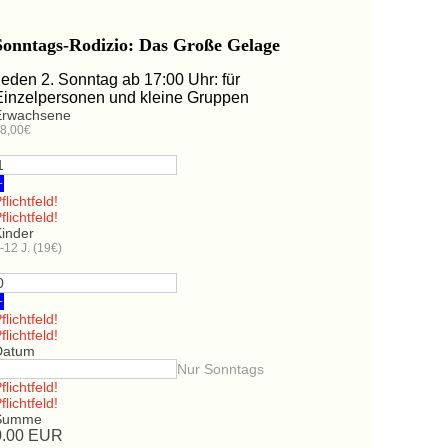
Sonntags-Rodizio: Das Große Gelage
Jeden 2. Sonntag ab 17:00 Uhr: für
Einzelpersonen und kleine Gruppen
Erwachsene
8,00€
+
flichtfeld!
flichtfeld!
Kinder
-12 J. (19€)
+
flichtfeld!
flichtfeld!
Datum
Nur Sonntags
flichtfeld!
flichtfeld!
Summe
0.00
EUR