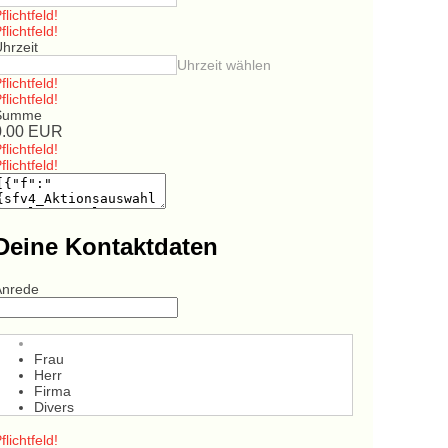
flichtfeld!
flichtfeld!
hrzeit
Uhrzeit wählen
flichtfeld!
flichtfeld!
Summe
0.00
EUR
flichtfeld!
flichtfeld!
Deine Kontaktdaten
Anrede
Frau
Herr
Firma
Divers
flichtfeld!