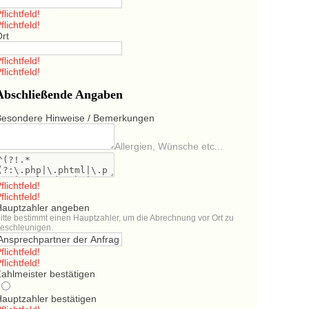
flichtfeld!
flichtfeld!
Ort
flichtfeld!
flichtfeld!
Abschließende Angaben
Besondere Hinweise / Bemerkungen
Allergien, Wünsche etc...
flichtfeld!
flichtfeld!
Hauptzahler angeben
itte bestimmt einen Hauptzahler, um die Abrechnung vor Ort zu
eschleunigen.
flichtfeld!
flichtfeld!
ahlmeister bestätigen
Hauptzahler bestätigen