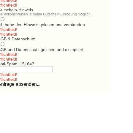
flichtfeld!
flichtfeld!
Gutschein-Hinweis
ei Aktionspreisen ist keine Gutschein-Einlösung möglich.
Ich habe den Hinweis gelesen und verstanden
flichtfeld!
flichtfeld!
AGB & Datenschutz
AGB und Datenschutz gelesen und akzeptiert
flichtfeld!
flichtfeld!
Anti-Spam: 15+6=?
flichtfeld!
flichtfeld!
Anfrage absenden...