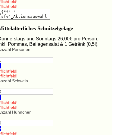
flichtfeld!
flichtfeld!
Mittelalterliches Schnitzelgelage
Donnerstags und Sonntags 26,00€ pro Person.
Inkl. Pommes, Beilagensalat & 1 Getränk (0,5l).
Anzahl Personen
+
flichtfeld!
flichtfeld!
Anzahl Schwein
+
flichtfeld!
flichtfeld!
Anzahl Hühnchen
+
flichtfeld!