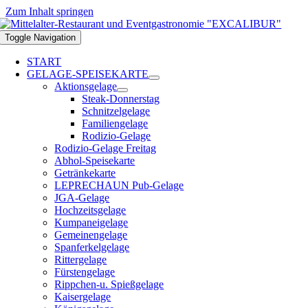
Zum Inhalt springen
Toggle Navigation
START
GELAGE-SPEISEKARTE
Aktionsgelage
Steak-Donnerstag
Schnitzelgelage
Familiengelage
Rodizio-Gelage
Rodizio-Gelage Freitag
Abhol-Speisekarte
Getränkekarte
LEPRECHAUN Pub-Gelage
JGA-Gelage
Hochzeitsgelage
Kumpaneigelage
Gemeinengelage
Spanferkelgelage
Rittergelage
Fürstengelage
Rippchen-u. Spießgelage
Kaisergelage