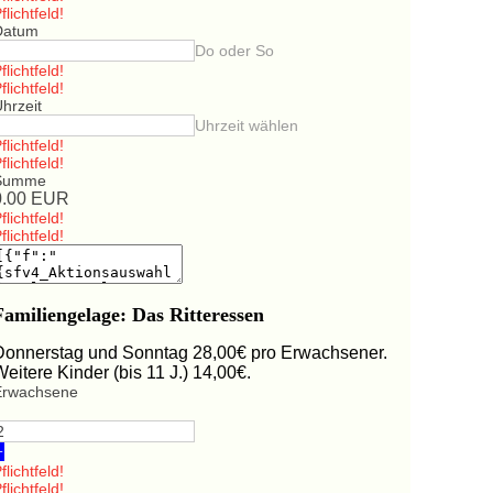
flichtfeld!
Datum
Do oder So
flichtfeld!
flichtfeld!
hrzeit
Uhrzeit wählen
flichtfeld!
flichtfeld!
Summe
0.00
EUR
flichtfeld!
flichtfeld!
Familiengelage: Das Ritteressen
Donnerstag und Sonntag 28,00€ pro Erwachsener.
Weitere Kinder (bis 11 J.) 14,00€.
Erwachsene
+
flichtfeld!
flichtfeld!