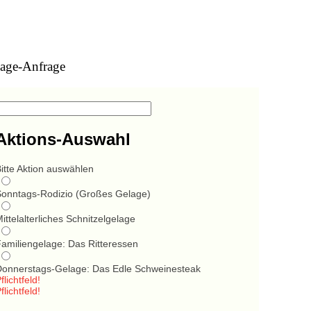
age-Anfrage
Aktions-Auswahl
itte Aktion auswählen
Sonntags-Rodizio (Großes Gelage)
ittelalterliches Schnitzelgelage
Familiengelage: Das Ritteressen
Donnerstags-Gelage: Das Edle Schweinesteak
flichtfeld!
flichtfeld!