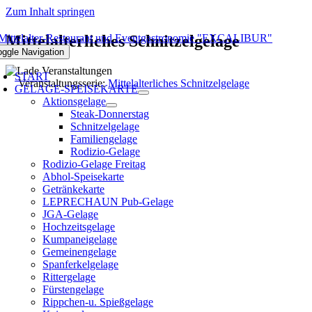
Zum Inhalt springen
Mittelalterliches Schnitzelgelage
oggle Navigation
START
Veranstaltungsserie:
Mittelalterliches Schnitzelgelage
GELAGE-SPEISEKARTE
Aktionsgelage
Steak-Donnerstag
Schnitzelgelage
Familiengelage
Rodizio-Gelage
Rodizio-Gelage Freitag
Abhol-Speisekarte
Getränkekarte
LEPRECHAUN Pub-Gelage
JGA-Gelage
Hochzeitsgelage
Kumpaneigelage
Gemeinengelage
Spanferkelgelage
Rittergelage
Fürstengelage
Rippchen-u. Spießgelage