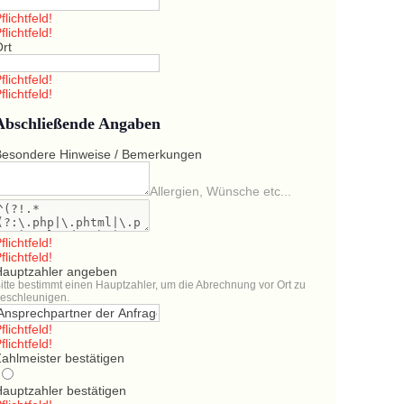
flichtfeld!
flichtfeld!
Ort
flichtfeld!
flichtfeld!
Abschließende Angaben
Besondere Hinweise / Bemerkungen
Allergien, Wünsche etc...
flichtfeld!
flichtfeld!
Hauptzahler angeben
itte bestimmt einen Hauptzahler, um die Abrechnung vor Ort zu
eschleunigen.
flichtfeld!
flichtfeld!
ahlmeister bestätigen
Hauptzahler bestätigen