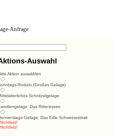
age-Anfrage
Aktions-Auswahl
itte Aktion auswählen
Sonntags-Rodizio (Großes Gelage)
ittelalterliches Schnitzelgelage
Familiengelage: Das Ritteressen
Donnerstags-Gelage: Das Edle Schweinesteak
flichtfeld!
flichtfeld!