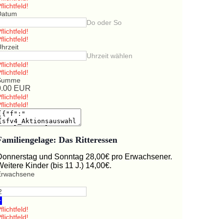
flichtfeld!
Datum
Do oder So
flichtfeld!
flichtfeld!
hrzeit
Uhrzeit wählen
flichtfeld!
flichtfeld!
Summe
0.00
EUR
flichtfeld!
flichtfeld!
Familiengelage: Das Ritteressen
Donnerstag und Sonntag 28,00€ pro Erwachsener.
Weitere Kinder (bis 11 J.) 14,00€.
Erwachsene
+
flichtfeld!
flichtfeld!