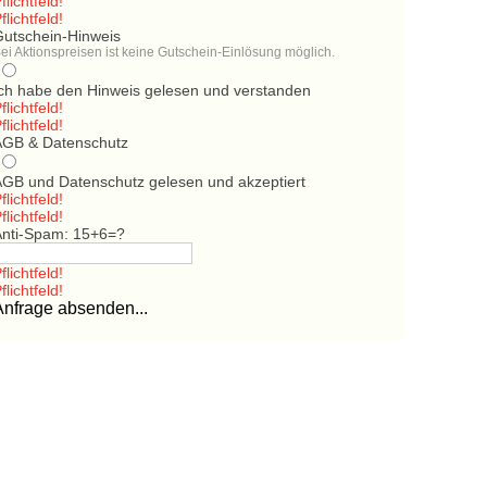
flichtfeld!
flichtfeld!
Gutschein-Hinweis
ei Aktionspreisen ist keine Gutschein-Einlösung möglich.
Ich habe den Hinweis gelesen und verstanden
flichtfeld!
flichtfeld!
AGB & Datenschutz
AGB und Datenschutz gelesen und akzeptiert
flichtfeld!
flichtfeld!
Anti-Spam: 15+6=?
flichtfeld!
flichtfeld!
Anfrage absenden...