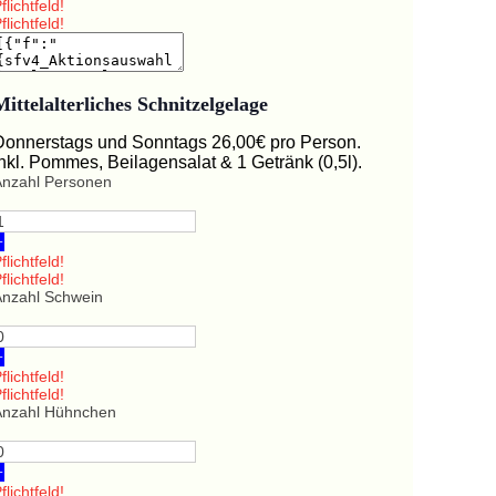
flichtfeld!
flichtfeld!
Mittelalterliches Schnitzelgelage
Donnerstags und Sonntags 26,00€ pro Person.
Inkl. Pommes, Beilagensalat & 1 Getränk (0,5l).
Anzahl Personen
+
flichtfeld!
flichtfeld!
Anzahl Schwein
+
flichtfeld!
flichtfeld!
Anzahl Hühnchen
+
flichtfeld!