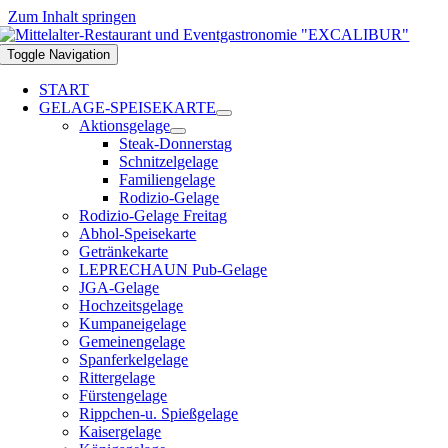
Zum Inhalt springen
Toggle Navigation
START
GELAGE-SPEISEKARTE
Aktionsgelage
Steak-Donnerstag
Schnitzelgelage
Familiengelage
Rodizio-Gelage
Rodizio-Gelage Freitag
Abhol-Speisekarte
Getränkekarte
LEPRECHAUN Pub-Gelage
JGA-Gelage
Hochzeitsgelage
Kumpaneigelage
Gemeinengelage
Spanferkelgelage
Rittergelage
Fürstengelage
Rippchen-u. Spießgelage
Kaisergelage