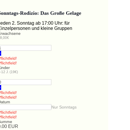
Sonntags-Rodizio: Das Große Gelage
Jeden 2. Sonntag ab 17:00 Uhr: für
Einzelpersonen und kleine Gruppen
Erwachsene
8,00€
+
flichtfeld!
flichtfeld!
Kinder
-12 J. (19€)
+
flichtfeld!
flichtfeld!
Datum
Nur Sonntags
flichtfeld!
flichtfeld!
Summe
0.00
EUR