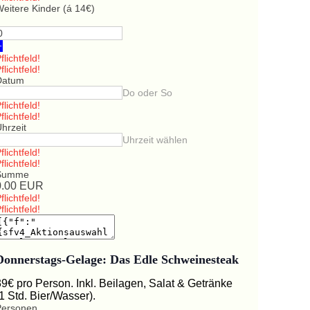
eitere Kinder (á 14€)
+
flichtfeld!
flichtfeld!
Datum
Do oder So
flichtfeld!
flichtfeld!
hrzeit
Uhrzeit wählen
flichtfeld!
flichtfeld!
Summe
0.00
EUR
flichtfeld!
flichtfeld!
Donnerstags-Gelage: Das Edle Schweinesteak
39€ pro Person. Inkl. Beilagen, Salat & Getränke
(1 Std. Bier/Wasser).
Personen