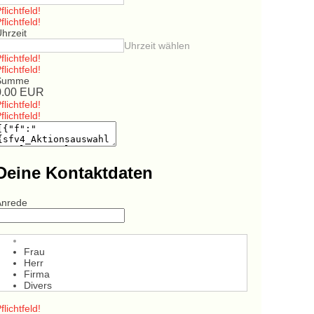
flichtfeld!
flichtfeld!
hrzeit
Uhrzeit wählen
flichtfeld!
flichtfeld!
Summe
0.00
EUR
flichtfeld!
flichtfeld!
Deine Kontaktdaten
Anrede
Frau
Herr
Firma
Divers
flichtfeld!