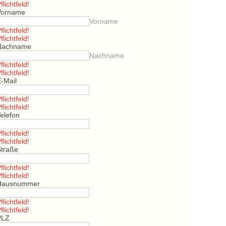
flichtfeld!
Vorname
Vorname
flichtfeld!
flichtfeld!
Nachname
Nachname
flichtfeld!
flichtfeld!
E-Mail
flichtfeld!
flichtfeld!
elefon
flichtfeld!
flichtfeld!
Straße
flichtfeld!
flichtfeld!
Hausnummer
flichtfeld!
flichtfeld!
PLZ