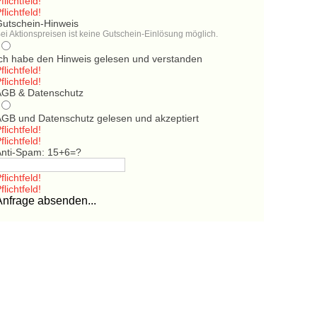
flichtfeld!
flichtfeld!
Gutschein-Hinweis
ei Aktionspreisen ist keine Gutschein-Einlösung möglich.
Ich habe den Hinweis gelesen und verstanden
flichtfeld!
flichtfeld!
AGB & Datenschutz
AGB und Datenschutz gelesen und akzeptiert
flichtfeld!
flichtfeld!
Anti-Spam: 15+6=?
flichtfeld!
flichtfeld!
Anfrage absenden...