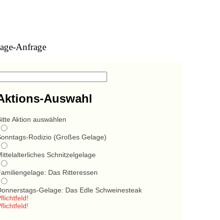
age-Anfrage
Aktions-Auswahl
itte Aktion auswählen
Sonntags-Rodizio (Großes Gelage)
ittelalterliches Schnitzelgelage
Familiengelage: Das Ritteressen
Donnerstags-Gelage: Das Edle Schweinesteak
flichtfeld!
flichtfeld!