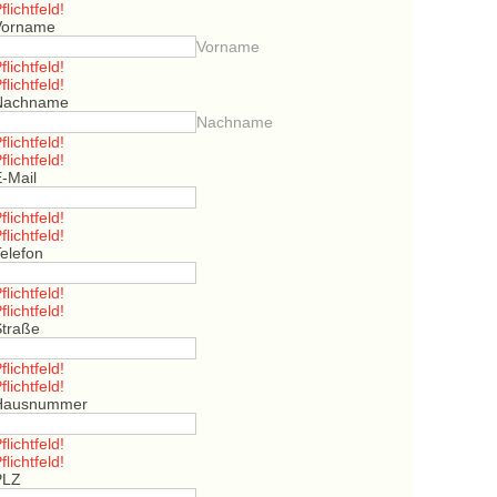
flichtfeld!
Vorname
Vorname
flichtfeld!
flichtfeld!
Nachname
Nachname
flichtfeld!
flichtfeld!
E-Mail
flichtfeld!
flichtfeld!
elefon
flichtfeld!
flichtfeld!
Straße
flichtfeld!
flichtfeld!
Hausnummer
flichtfeld!
flichtfeld!
PLZ