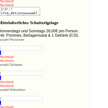
flichtfeld!
flichtfeld!
Mittelalterliches Schnitzelgelage
Donnerstags und Sonntags 26,00€ pro Person.
Inkl. Pommes, Beilagensalat & 1 Getränk (0,5l).
Anzahl Personen
+
flichtfeld!
flichtfeld!
Anzahl Schwein
+
flichtfeld!
flichtfeld!
Anzahl Hühnchen
+
flichtfeld!