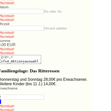
flichtfeld!
Datum
Do oder So
flichtfeld!
flichtfeld!
hrzeit
Uhrzeit wählen
flichtfeld!
flichtfeld!
Summe
0.00
EUR
flichtfeld!
flichtfeld!
Familiengelage: Das Ritteressen
Donnerstag und Sonntag 28,00€ pro Erwachsener.
Weitere Kinder (bis 11 J.) 14,00€.
Erwachsene
+
flichtfeld!
flichtfeld!