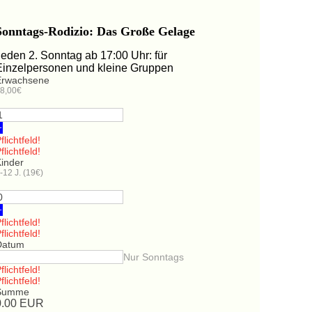
Sonntags-Rodizio: Das Große Gelage
Jeden 2. Sonntag ab 17:00 Uhr: für
Einzelpersonen und kleine Gruppen
Erwachsene
8,00€
+
flichtfeld!
flichtfeld!
Kinder
-12 J. (19€)
+
flichtfeld!
flichtfeld!
Datum
Nur Sonntags
flichtfeld!
flichtfeld!
Summe
0.00
EUR