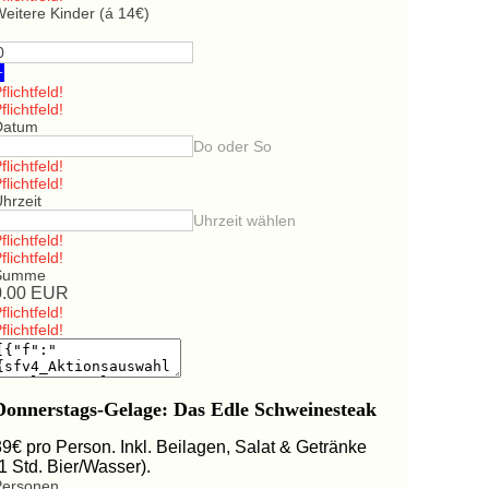
eitere Kinder (á 14€)
+
flichtfeld!
flichtfeld!
Datum
Do oder So
flichtfeld!
flichtfeld!
hrzeit
Uhrzeit wählen
flichtfeld!
flichtfeld!
Summe
0.00
EUR
flichtfeld!
flichtfeld!
Donnerstags-Gelage: Das Edle Schweinesteak
39€ pro Person. Inkl. Beilagen, Salat & Getränke
(1 Std. Bier/Wasser).
Personen