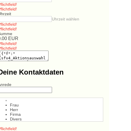
flichtfeld!
flichtfeld!
hrzeit
Uhrzeit wählen
flichtfeld!
flichtfeld!
Summe
0.00
EUR
flichtfeld!
flichtfeld!
Deine Kontaktdaten
Anrede
Frau
Herr
Firma
Divers
flichtfeld!