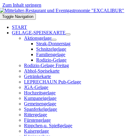
Zum Inhalt springen
Toggle Navigation
START
GELAGE-SPEISEKARTE
Aktionsgelage
Steak-Donnerstag
Schnitzelgelage
Familiengelage
Rodizio-Gelage
Rodizio-Gelage Freitag
Abhol-Speisekarte
Getränkekarte
LEPRECHAUN Pub-Gelage
JGA-Gelage
Hochzeitsgelage
Kumpaneigelage
Gemeinengelage
Spanferkelgelage
Rittergelage
Fürstengelage
Rippchen-u. Spießgelage
Kaisergelage