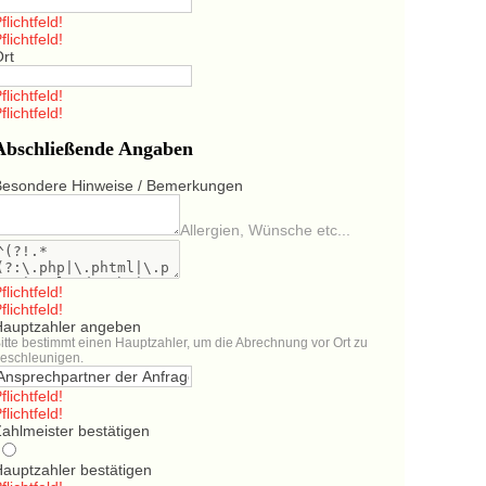
flichtfeld!
flichtfeld!
Ort
flichtfeld!
flichtfeld!
Abschließende Angaben
Besondere Hinweise / Bemerkungen
Allergien, Wünsche etc...
flichtfeld!
flichtfeld!
Hauptzahler angeben
itte bestimmt einen Hauptzahler, um die Abrechnung vor Ort zu
eschleunigen.
flichtfeld!
flichtfeld!
ahlmeister bestätigen
Hauptzahler bestätigen