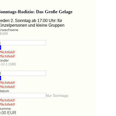
Sonntags-Rodizio: Das Große Gelage
Jeden 2. Sonntag ab 17:00 Uhr: für
Einzelpersonen und kleine Gruppen
Erwachsene
8,00€
+
flichtfeld!
flichtfeld!
Kinder
-12 J. (19€)
+
flichtfeld!
flichtfeld!
Datum
Nur Sonntags
flichtfeld!
flichtfeld!
Summe
0.00
EUR