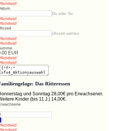
flichtfeld!
Datum
Do oder So
flichtfeld!
flichtfeld!
hrzeit
Uhrzeit wählen
flichtfeld!
flichtfeld!
Summe
0.00
EUR
flichtfeld!
flichtfeld!
Familiengelage: Das Ritteressen
Donnerstag und Sonntag 28,00€ pro Erwachsener.
Weitere Kinder (bis 11 J.) 14,00€.
Erwachsene
+
flichtfeld!
flichtfeld!