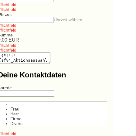
flichtfeld!
flichtfeld!
hrzeit
Uhrzeit wählen
flichtfeld!
flichtfeld!
Summe
0.00
EUR
flichtfeld!
flichtfeld!
Deine Kontaktdaten
Anrede
Frau
Herr
Firma
Divers
flichtfeld!