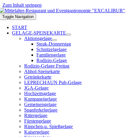
Zum Inhalt springen
Toggle Navigation
START
GELAGE-SPEISEKARTE
Aktionsgelage
Steak-Donnerstag
Schnitzelgelage
Familiengelage
Rodizio-Gelage
Rodizio-Gelage Freitag
Abhol-Speisekarte
Getränkekarte
LEPRECHAUN Pub-Gelage
JGA-Gelage
Hochzeitsgelage
Kumpaneigelage
Gemeinengelage
Spanferkelgelage
Rittergelage
Fürstengelage
Rippchen-u. Spießgelage
Kaisergelage