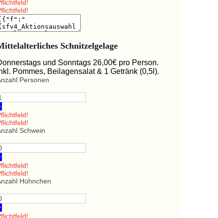
flichtfeld!
flichtfeld!
Mittelalterliches Schnitzelgelage
Donnerstags und Sonntags 26,00€ pro Person.
Inkl. Pommes, Beilagensalat & 1 Getränk (0,5l).
Anzahl Personen
+
flichtfeld!
flichtfeld!
Anzahl Schwein
+
flichtfeld!
flichtfeld!
Anzahl Hühnchen
+
flichtfeld!