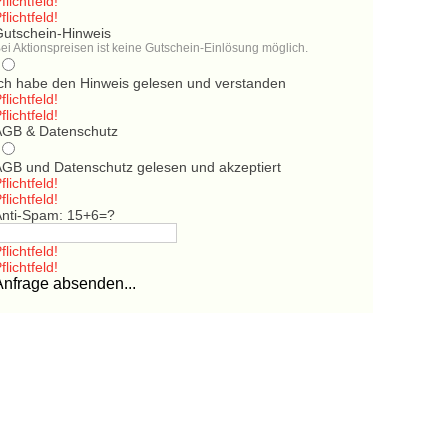
flichtfeld!
flichtfeld!
Gutschein-Hinweis
ei Aktionspreisen ist keine Gutschein-Einlösung möglich.
Ich habe den Hinweis gelesen und verstanden
flichtfeld!
flichtfeld!
AGB & Datenschutz
AGB und Datenschutz gelesen und akzeptiert
flichtfeld!
flichtfeld!
Anti-Spam: 15+6=?
flichtfeld!
flichtfeld!
Anfrage absenden...