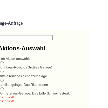
age-Anfrage
Aktions-Auswahl
itte Aktion auswählen
Sonntags-Rodizio (Großes Gelage)
ittelalterliches Schnitzelgelage
Familiengelage: Das Ritteressen
Donnerstags-Gelage: Das Edle Schweinesteak
flichtfeld!
flichtfeld!