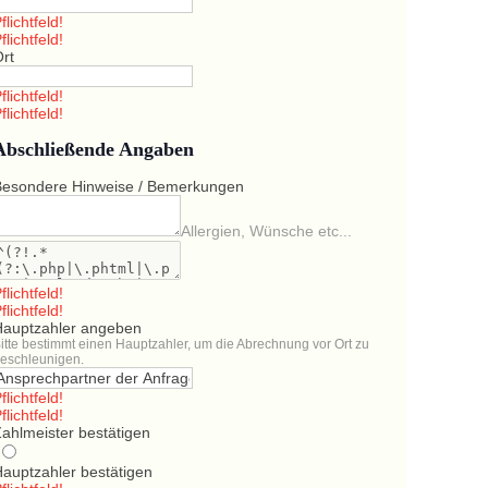
flichtfeld!
flichtfeld!
Ort
flichtfeld!
flichtfeld!
Abschließende Angaben
Besondere Hinweise / Bemerkungen
Allergien, Wünsche etc...
flichtfeld!
flichtfeld!
Hauptzahler angeben
itte bestimmt einen Hauptzahler, um die Abrechnung vor Ort zu
eschleunigen.
flichtfeld!
flichtfeld!
ahlmeister bestätigen
Hauptzahler bestätigen