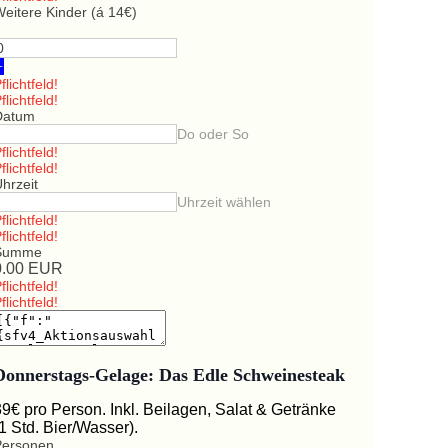
eitere Kinder (á 14€)
+
flichtfeld!
flichtfeld!
Datum
Do oder So
flichtfeld!
flichtfeld!
hrzeit
Uhrzeit wählen
flichtfeld!
flichtfeld!
Summe
0.00
EUR
flichtfeld!
flichtfeld!
Donnerstags-Gelage: Das Edle Schweinesteak
39€ pro Person. Inkl. Beilagen, Salat & Getränke
(1 Std. Bier/Wasser).
Personen