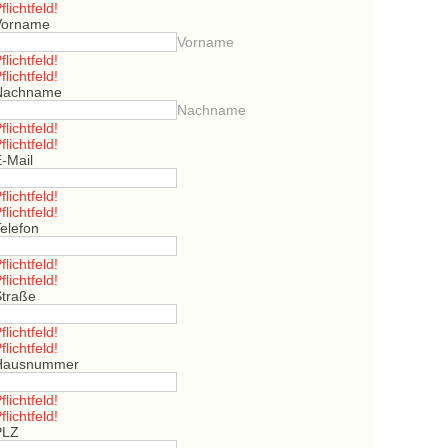
flichtfeld!
Vorname
Vorname
flichtfeld!
flichtfeld!
Nachname
Nachname
flichtfeld!
flichtfeld!
E-Mail
flichtfeld!
flichtfeld!
elefon
flichtfeld!
flichtfeld!
Straße
flichtfeld!
flichtfeld!
Hausnummer
flichtfeld!
flichtfeld!
PLZ