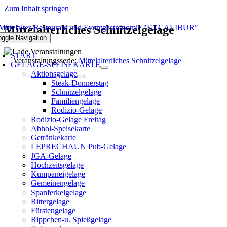
Zum Inhalt springen
Mittelalterliches Schnitzelgelage
oggle Navigation
START
Veranstaltungsserie:
Mittelalterliches Schnitzelgelage
GELAGE-SPEISEKARTE
Aktionsgelage
Steak-Donnerstag
Schnitzelgelage
Familiengelage
Rodizio-Gelage
Rodizio-Gelage Freitag
Abhol-Speisekarte
Getränkekarte
LEPRECHAUN Pub-Gelage
JGA-Gelage
Hochzeitsgelage
Kumpaneigelage
Gemeinengelage
Spanferkelgelage
Rittergelage
Fürstengelage
Rippchen-u. Spießgelage