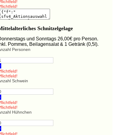
flichtfeld!
flichtfeld!
Mittelalterliches Schnitzelgelage
Donnerstags und Sonntags 26,00€ pro Person.
Inkl. Pommes, Beilagensalat & 1 Getränk (0,5l).
Anzahl Personen
+
flichtfeld!
flichtfeld!
Anzahl Schwein
+
flichtfeld!
flichtfeld!
Anzahl Hühnchen
+
flichtfeld!