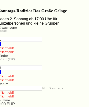
Sonntags-Rodizio: Das Große Gelage
Jeden 2. Sonntag ab 17:00 Uhr: für
Einzelpersonen und kleine Gruppen
Erwachsene
8,00€
+
flichtfeld!
flichtfeld!
Kinder
-12 J. (19€)
+
flichtfeld!
flichtfeld!
Datum
Nur Sonntags
flichtfeld!
flichtfeld!
Summe
0.00
EUR