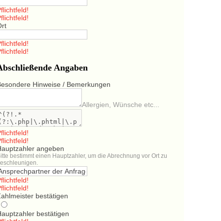
flichtfeld!
flichtfeld!
Ort
flichtfeld!
flichtfeld!
Abschließende Angaben
Besondere Hinweise / Bemerkungen
Allergien, Wünsche etc...
flichtfeld!
flichtfeld!
Hauptzahler angeben
itte bestimmt einen Hauptzahler, um die Abrechnung vor Ort zu
eschleunigen.
flichtfeld!
flichtfeld!
ahlmeister bestätigen
Hauptzahler bestätigen