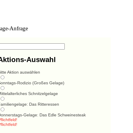
age-Anfrage
Aktions-Auswahl
itte Aktion auswählen
Sonntags-Rodizio (Großes Gelage)
ittelalterliches Schnitzelgelage
Familiengelage: Das Ritteressen
Donnerstags-Gelage: Das Edle Schweinesteak
flichtfeld!
flichtfeld!