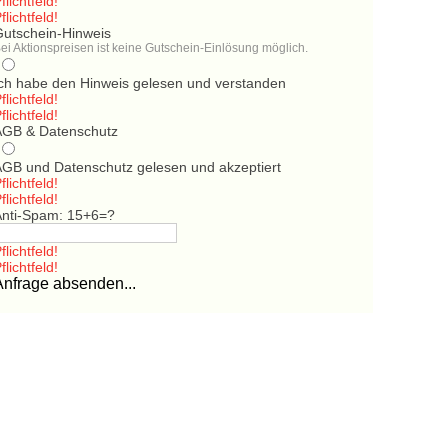
flichtfeld!
flichtfeld!
Gutschein-Hinweis
ei Aktionspreisen ist keine Gutschein-Einlösung möglich.
Ich habe den Hinweis gelesen und verstanden
flichtfeld!
flichtfeld!
AGB & Datenschutz
AGB und Datenschutz gelesen und akzeptiert
flichtfeld!
flichtfeld!
Anti-Spam: 15+6=?
flichtfeld!
flichtfeld!
Anfrage absenden...