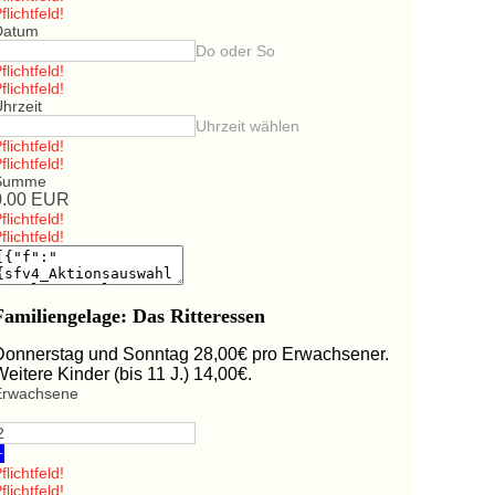
flichtfeld!
Datum
Do oder So
flichtfeld!
flichtfeld!
hrzeit
Uhrzeit wählen
flichtfeld!
flichtfeld!
Summe
0.00
EUR
flichtfeld!
flichtfeld!
Familiengelage: Das Ritteressen
Donnerstag und Sonntag 28,00€ pro Erwachsener.
Weitere Kinder (bis 11 J.) 14,00€.
Erwachsene
+
flichtfeld!
flichtfeld!