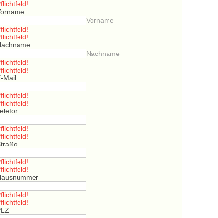
flichtfeld!
Vorname
Vorname
flichtfeld!
flichtfeld!
Nachname
Nachname
flichtfeld!
flichtfeld!
E-Mail
flichtfeld!
flichtfeld!
elefon
flichtfeld!
flichtfeld!
Straße
flichtfeld!
flichtfeld!
Hausnummer
flichtfeld!
flichtfeld!
PLZ