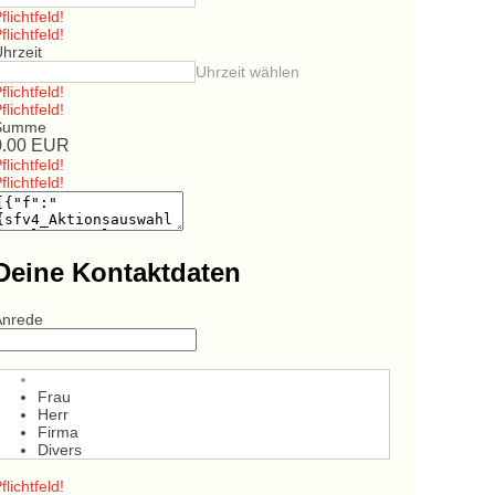
flichtfeld!
flichtfeld!
hrzeit
Uhrzeit wählen
flichtfeld!
flichtfeld!
Summe
0.00
EUR
flichtfeld!
flichtfeld!
Deine Kontaktdaten
Anrede
Frau
Herr
Firma
Divers
flichtfeld!