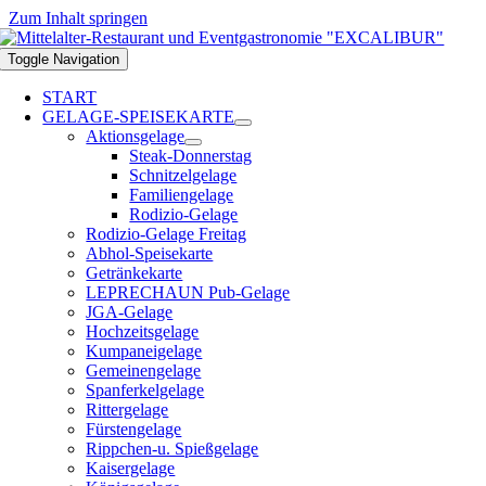
Zum Inhalt springen
Toggle Navigation
START
GELAGE-SPEISEKARTE
Aktionsgelage
Steak-Donnerstag
Schnitzelgelage
Familiengelage
Rodizio-Gelage
Rodizio-Gelage Freitag
Abhol-Speisekarte
Getränkekarte
LEPRECHAUN Pub-Gelage
JGA-Gelage
Hochzeitsgelage
Kumpaneigelage
Gemeinengelage
Spanferkelgelage
Rittergelage
Fürstengelage
Rippchen-u. Spießgelage
Kaisergelage