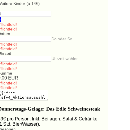
eitere Kinder (á 14€)
+
flichtfeld!
flichtfeld!
Datum
Do oder So
flichtfeld!
flichtfeld!
hrzeit
Uhrzeit wählen
flichtfeld!
flichtfeld!
Summe
0.00
EUR
flichtfeld!
flichtfeld!
Donnerstags-Gelage: Das Edle Schweinesteak
39€ pro Person. Inkl. Beilagen, Salat & Getränke
(1 Std. Bier/Wasser).
Personen