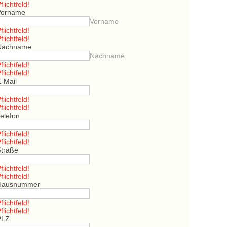
flichtfeld!
Vorname
Vorname
flichtfeld!
flichtfeld!
Nachname
Nachname
flichtfeld!
flichtfeld!
E-Mail
flichtfeld!
flichtfeld!
elefon
flichtfeld!
flichtfeld!
Straße
flichtfeld!
flichtfeld!
Hausnummer
flichtfeld!
flichtfeld!
PLZ