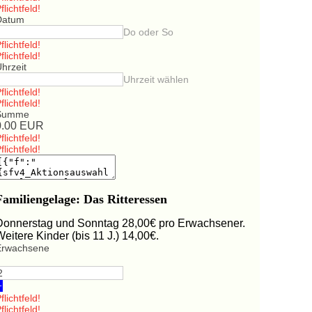
flichtfeld!
Datum
Do oder So
flichtfeld!
flichtfeld!
hrzeit
Uhrzeit wählen
flichtfeld!
flichtfeld!
Summe
0.00
EUR
flichtfeld!
flichtfeld!
Familiengelage: Das Ritteressen
Donnerstag und Sonntag 28,00€ pro Erwachsener.
Weitere Kinder (bis 11 J.) 14,00€.
Erwachsene
+
flichtfeld!
flichtfeld!