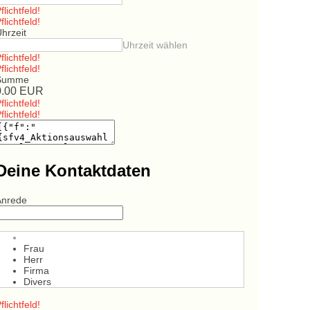
flichtfeld!
flichtfeld!
hrzeit
Uhrzeit wählen
flichtfeld!
flichtfeld!
Summe
0.00
EUR
flichtfeld!
flichtfeld!
Deine Kontaktdaten
Anrede
Frau
Herr
Firma
Divers
flichtfeld!