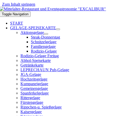
Zum Inhalt springen
Toggle Navigation
START
GELAGE-SPEISEKARTE
Aktionsgelage
Steak-Donnerstag
Schnitzelgelage
Familiengelage
Rodizio-Gelage
Rodizio-Gelage Freitag
Abhol-Speisekarte
Getränkekarte
LEPRECHAUN Pub-Gelage
JGA-Gelage
Hochzeitsgelage
Kumpaneigelage
Gemeinengelage
Spanferkelgelage
Rittergelage
Fürstengelage
Rippchen-u. Spießgelage
Kaisergelage