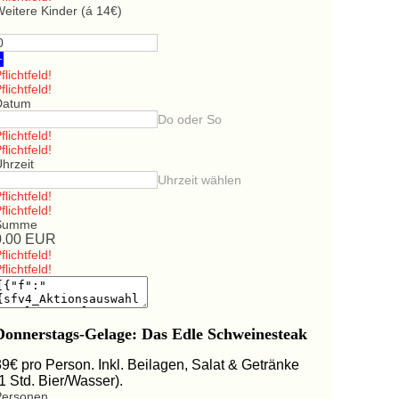
eitere Kinder (á 14€)
+
flichtfeld!
flichtfeld!
Datum
Do oder So
flichtfeld!
flichtfeld!
hrzeit
Uhrzeit wählen
flichtfeld!
flichtfeld!
Summe
0.00
EUR
flichtfeld!
flichtfeld!
Donnerstags-Gelage: Das Edle Schweinesteak
39€ pro Person. Inkl. Beilagen, Salat & Getränke
(1 Std. Bier/Wasser).
Personen