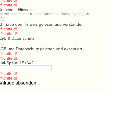
flichtfeld!
flichtfeld!
Gutschein-Hinweis
ei Aktionspreisen ist keine Gutschein-Einlösung möglich.
Ich habe den Hinweis gelesen und verstanden
flichtfeld!
flichtfeld!
AGB & Datenschutz
AGB und Datenschutz gelesen und akzeptiert
flichtfeld!
flichtfeld!
Anti-Spam: 15+6=?
flichtfeld!
flichtfeld!
Anfrage absenden...