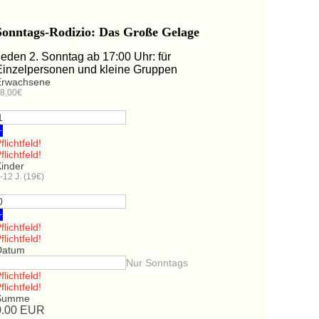
Sonntags-Rodizio: Das Große Gelage
Jeden 2. Sonntag ab 17:00 Uhr: für
Einzelpersonen und kleine Gruppen
Erwachsene
8,00€
+
flichtfeld!
flichtfeld!
Kinder
-12 J. (19€)
+
flichtfeld!
flichtfeld!
Datum
Nur Sonntags
flichtfeld!
flichtfeld!
Summe
0.00
EUR