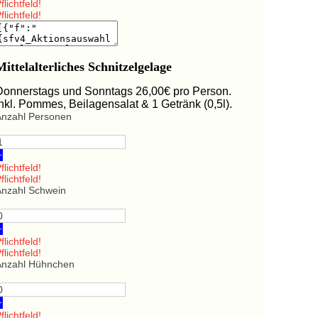
flichtfeld!
flichtfeld!
Mittelalterliches Schnitzelgelage
Donnerstags und Sonntags 26,00€ pro Person.
Inkl. Pommes, Beilagensalat & 1 Getränk (0,5l).
Anzahl Personen
+
flichtfeld!
flichtfeld!
Anzahl Schwein
+
flichtfeld!
flichtfeld!
Anzahl Hühnchen
+
flichtfeld!