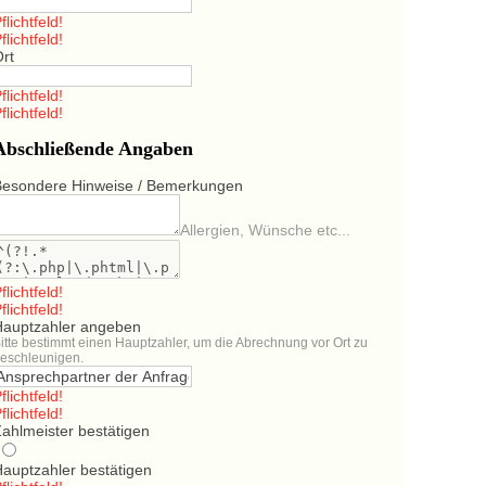
flichtfeld!
flichtfeld!
Ort
flichtfeld!
flichtfeld!
Abschließende Angaben
Besondere Hinweise / Bemerkungen
Allergien, Wünsche etc...
flichtfeld!
flichtfeld!
Hauptzahler angeben
itte bestimmt einen Hauptzahler, um die Abrechnung vor Ort zu
eschleunigen.
flichtfeld!
flichtfeld!
ahlmeister bestätigen
Hauptzahler bestätigen