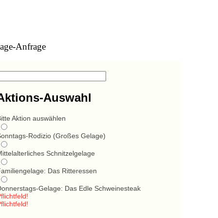
age-Anfrage
Aktions-Auswahl
itte Aktion auswählen
Sonntags-Rodizio (Großes Gelage)
ittelalterliches Schnitzelgelage
Familiengelage: Das Ritteressen
Donnerstags-Gelage: Das Edle Schweinesteak
flichtfeld!
flichtfeld!