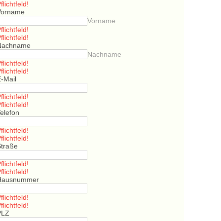
flichtfeld!
Vorname
Vorname
flichtfeld!
flichtfeld!
Nachname
Nachname
flichtfeld!
flichtfeld!
E-Mail
flichtfeld!
flichtfeld!
elefon
flichtfeld!
flichtfeld!
Straße
flichtfeld!
flichtfeld!
Hausnummer
flichtfeld!
flichtfeld!
PLZ