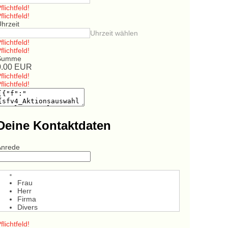
flichtfeld!
flichtfeld!
hrzeit
Uhrzeit wählen
flichtfeld!
flichtfeld!
Summe
0.00
EUR
flichtfeld!
flichtfeld!
Deine Kontaktdaten
Anrede
Frau
Herr
Firma
Divers
flichtfeld!