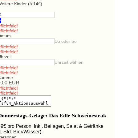
eitere Kinder (á 14€)
+
flichtfeld!
flichtfeld!
Datum
Do oder So
flichtfeld!
flichtfeld!
hrzeit
Uhrzeit wählen
flichtfeld!
flichtfeld!
Summe
0.00
EUR
flichtfeld!
flichtfeld!
Donnerstags-Gelage: Das Edle Schweinesteak
39€ pro Person. Inkl. Beilagen, Salat & Getränke
(1 Std. Bier/Wasser).
Personen