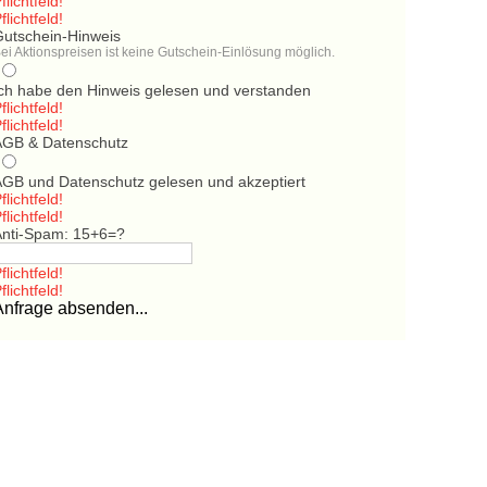
flichtfeld!
flichtfeld!
Gutschein-Hinweis
ei Aktionspreisen ist keine Gutschein-Einlösung möglich.
Ich habe den Hinweis gelesen und verstanden
flichtfeld!
flichtfeld!
AGB & Datenschutz
AGB und Datenschutz gelesen und akzeptiert
flichtfeld!
flichtfeld!
Anti-Spam: 15+6=?
flichtfeld!
flichtfeld!
Anfrage absenden...