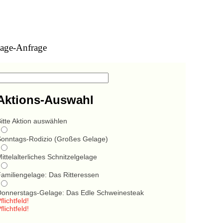
age-Anfrage
Aktions-Auswahl
itte Aktion auswählen
Sonntags-Rodizio (Großes Gelage)
ittelalterliches Schnitzelgelage
Familiengelage: Das Ritteressen
Donnerstags-Gelage: Das Edle Schweinesteak
flichtfeld!
flichtfeld!