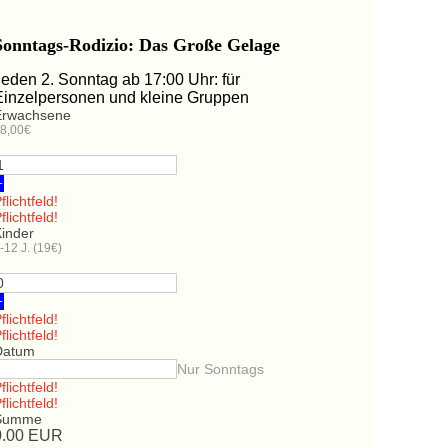
Sonntags-Rodizio: Das Große Gelage
Jeden 2. Sonntag ab 17:00 Uhr: für
Einzelpersonen und kleine Gruppen
Erwachsene
8,00€
+
flichtfeld!
flichtfeld!
Kinder
-12 J. (19€)
+
flichtfeld!
flichtfeld!
Datum
Nur Sonntags
flichtfeld!
flichtfeld!
Summe
0.00
EUR