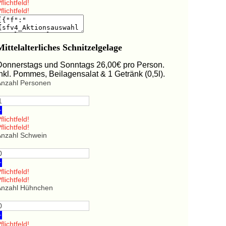
flichtfeld!
flichtfeld!
Mittelalterliches Schnitzelgelage
Donnerstags und Sonntags 26,00€ pro Person.
Inkl. Pommes, Beilagensalat & 1 Getränk (0,5l).
Anzahl Personen
+
flichtfeld!
flichtfeld!
Anzahl Schwein
+
flichtfeld!
flichtfeld!
Anzahl Hühnchen
+
flichtfeld!