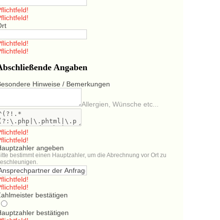
flichtfeld!
flichtfeld!
Ort
flichtfeld!
flichtfeld!
Abschließende Angaben
Besondere Hinweise / Bemerkungen
Allergien, Wünsche etc...
flichtfeld!
flichtfeld!
Hauptzahler angeben
itte bestimmt einen Hauptzahler, um die Abrechnung vor Ort zu
eschleunigen.
flichtfeld!
flichtfeld!
ahlmeister bestätigen
Hauptzahler bestätigen