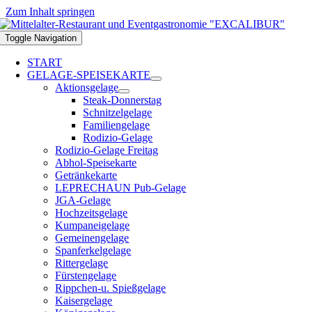
Zum Inhalt springen
Toggle Navigation
START
GELAGE-SPEISEKARTE
Aktionsgelage
Steak-Donnerstag
Schnitzelgelage
Familiengelage
Rodizio-Gelage
Rodizio-Gelage Freitag
Abhol-Speisekarte
Getränkekarte
LEPRECHAUN Pub-Gelage
JGA-Gelage
Hochzeitsgelage
Kumpaneigelage
Gemeinengelage
Spanferkelgelage
Rittergelage
Fürstengelage
Rippchen-u. Spießgelage
Kaisergelage