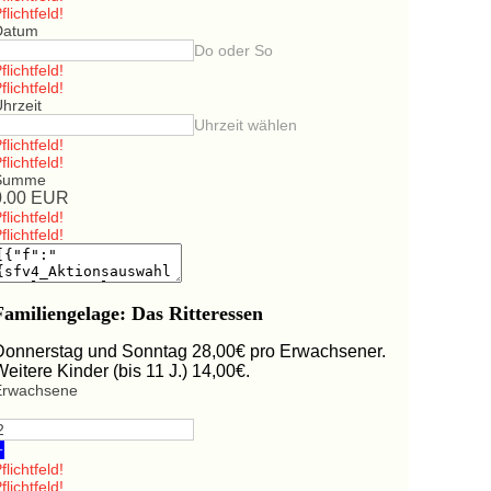
flichtfeld!
Datum
Do oder So
flichtfeld!
flichtfeld!
hrzeit
Uhrzeit wählen
flichtfeld!
flichtfeld!
Summe
0.00
EUR
flichtfeld!
flichtfeld!
Familiengelage: Das Ritteressen
Donnerstag und Sonntag 28,00€ pro Erwachsener.
Weitere Kinder (bis 11 J.) 14,00€.
Erwachsene
+
flichtfeld!
flichtfeld!