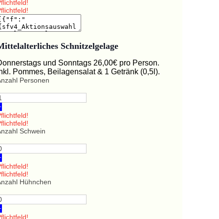
flichtfeld!
flichtfeld!
Mittelalterliches Schnitzelgelage
Donnerstags und Sonntags 26,00€ pro Person.
Inkl. Pommes, Beilagensalat & 1 Getränk (0,5l).
Anzahl Personen
+
flichtfeld!
flichtfeld!
Anzahl Schwein
+
flichtfeld!
flichtfeld!
Anzahl Hühnchen
+
flichtfeld!