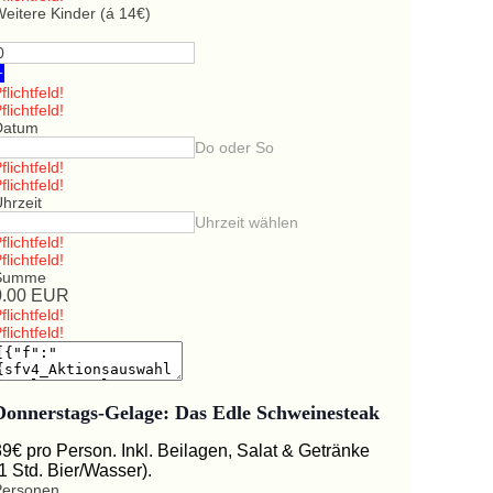
eitere Kinder (á 14€)
+
flichtfeld!
flichtfeld!
Datum
Do oder So
flichtfeld!
flichtfeld!
hrzeit
Uhrzeit wählen
flichtfeld!
flichtfeld!
Summe
0.00
EUR
flichtfeld!
flichtfeld!
Donnerstags-Gelage: Das Edle Schweinesteak
39€ pro Person. Inkl. Beilagen, Salat & Getränke
(1 Std. Bier/Wasser).
Personen