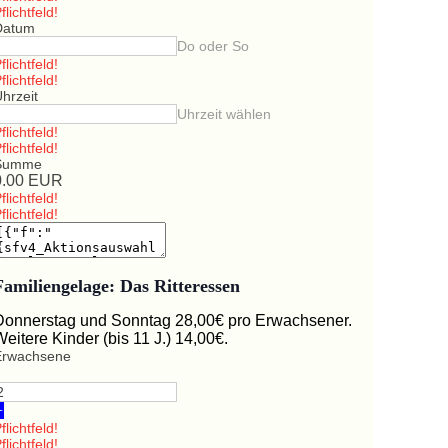
flichtfeld!
Datum
Do oder So
flichtfeld!
flichtfeld!
hrzeit
Uhrzeit wählen
flichtfeld!
flichtfeld!
Summe
0.00
EUR
flichtfeld!
flichtfeld!
Familiengelage: Das Ritteressen
Donnerstag und Sonntag 28,00€ pro Erwachsener.
Weitere Kinder (bis 11 J.) 14,00€.
Erwachsene
+
flichtfeld!
flichtfeld!