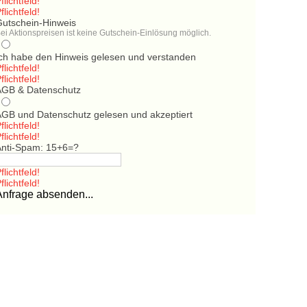
flichtfeld!
flichtfeld!
Gutschein-Hinweis
ei Aktionspreisen ist keine Gutschein-Einlösung möglich.
Ich habe den Hinweis gelesen und verstanden
flichtfeld!
flichtfeld!
AGB & Datenschutz
AGB und Datenschutz gelesen und akzeptiert
flichtfeld!
flichtfeld!
Anti-Spam: 15+6=?
flichtfeld!
flichtfeld!
Anfrage absenden...