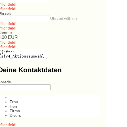
flichtfeld!
flichtfeld!
hrzeit
Uhrzeit wählen
flichtfeld!
flichtfeld!
Summe
0.00
EUR
flichtfeld!
flichtfeld!
Deine Kontaktdaten
Anrede
Frau
Herr
Firma
Divers
flichtfeld!