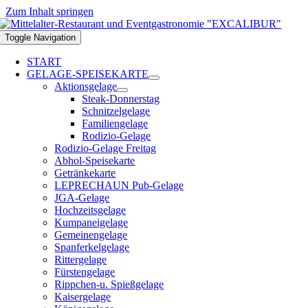
Zum Inhalt springen
Toggle Navigation
START
GELAGE-SPEISEKARTE
Aktionsgelage
Steak-Donnerstag
Schnitzelgelage
Familiengelage
Rodizio-Gelage
Rodizio-Gelage Freitag
Abhol-Speisekarte
Getränkekarte
LEPRECHAUN Pub-Gelage
JGA-Gelage
Hochzeitsgelage
Kumpaneigelage
Gemeinengelage
Spanferkelgelage
Rittergelage
Fürstengelage
Rippchen-u. Spießgelage
Kaisergelage