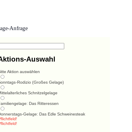
age-Anfrage
Aktions-Auswahl
itte Aktion auswählen
Sonntags-Rodizio (Großes Gelage)
ittelalterliches Schnitzelgelage
Familiengelage: Das Ritteressen
Donnerstags-Gelage: Das Edle Schweinesteak
flichtfeld!
flichtfeld!