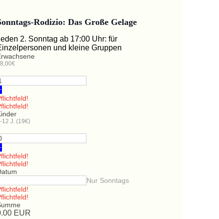
Sonntags-Rodizio: Das Große Gelage
Jeden 2. Sonntag ab 17:00 Uhr: für
Einzelpersonen und kleine Gruppen
Erwachsene
8,00€
+
flichtfeld!
flichtfeld!
Kinder
-12 J. (19€)
+
flichtfeld!
flichtfeld!
Datum
Nur Sonntags
flichtfeld!
flichtfeld!
Summe
0.00
EUR