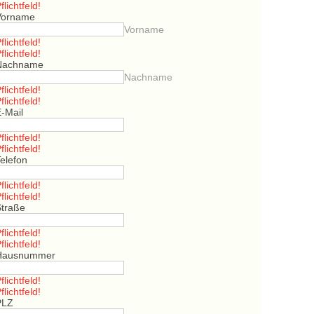
flichtfeld!
Vorname
Vorname
flichtfeld!
flichtfeld!
Nachname
Nachname
flichtfeld!
flichtfeld!
E-Mail
flichtfeld!
flichtfeld!
elefon
flichtfeld!
flichtfeld!
Straße
flichtfeld!
flichtfeld!
Hausnummer
flichtfeld!
flichtfeld!
PLZ