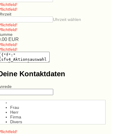
flichtfeld!
flichtfeld!
hrzeit
Uhrzeit wählen
flichtfeld!
flichtfeld!
Summe
0.00
EUR
flichtfeld!
flichtfeld!
Deine Kontaktdaten
Anrede
Frau
Herr
Firma
Divers
flichtfeld!