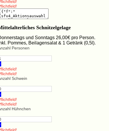
flichtfeld!
flichtfeld!
Mittelalterliches Schnitzelgelage
Donnerstags und Sonntags 26,00€ pro Person.
Inkl. Pommes, Beilagensalat & 1 Getränk (0,5l).
Anzahl Personen
+
flichtfeld!
flichtfeld!
Anzahl Schwein
+
flichtfeld!
flichtfeld!
Anzahl Hühnchen
+
flichtfeld!