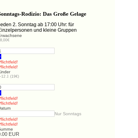
Sonntags-Rodizio: Das Große Gelage
Jeden 2. Sonntag ab 17:00 Uhr: für
Einzelpersonen und kleine Gruppen
Erwachsene
8,00€
+
flichtfeld!
flichtfeld!
Kinder
-12 J. (19€)
+
flichtfeld!
flichtfeld!
Datum
Nur Sonntags
flichtfeld!
flichtfeld!
Summe
0.00
EUR