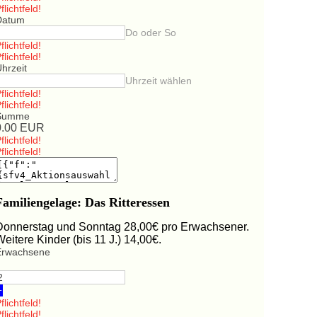
flichtfeld!
Datum
Do oder So
flichtfeld!
flichtfeld!
hrzeit
Uhrzeit wählen
flichtfeld!
flichtfeld!
Summe
0.00
EUR
flichtfeld!
flichtfeld!
Familiengelage: Das Ritteressen
Donnerstag und Sonntag 28,00€ pro Erwachsener.
Weitere Kinder (bis 11 J.) 14,00€.
Erwachsene
+
flichtfeld!
flichtfeld!