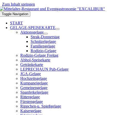
Zum Inhalt springen
Toggle Navigation
START
GELAGE-SPEISEKARTE
Aktionsgelage
Steak-Donnerstag
Schnitzelgelage
Familiengelage
Rodizio-Gelage
Rodizio-Gelage Freitag
Abhol-Speisekarte
Getränkekarte
LEPRECHAUN Pub-Gelage
JGA-Gelage
Hochzeitsgelage
Kumpaneigelage
Gemeinengelage
Spanferkelgelage
Rittergelage
Fürstengelage
Rippchen-u. Spießgelage
Kaisergelage