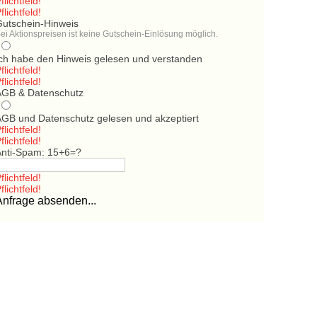
flichtfeld!
flichtfeld!
Gutschein-Hinweis
ei Aktionspreisen ist keine Gutschein-Einlösung möglich.
Ich habe den Hinweis gelesen und verstanden
flichtfeld!
flichtfeld!
AGB & Datenschutz
AGB und Datenschutz gelesen und akzeptiert
flichtfeld!
flichtfeld!
Anti-Spam: 15+6=?
flichtfeld!
flichtfeld!
Anfrage absenden...