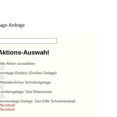
age-Anfrage
Aktions-Auswahl
itte Aktion auswählen
Sonntags-Rodizio (Großes Gelage)
ittelalterliches Schnitzelgelage
Familiengelage: Das Ritteressen
Donnerstags-Gelage: Das Edle Schweinesteak
flichtfeld!
flichtfeld!