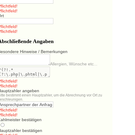
flichtfeld!
flichtfeld!
Ort
flichtfeld!
flichtfeld!
Abschließende Angaben
Besondere Hinweise / Bemerkungen
Allergien, Wünsche etc...
flichtfeld!
flichtfeld!
Hauptzahler angeben
itte bestimmt einen Hauptzahler, um die Abrechnung vor Ort zu
eschleunigen.
flichtfeld!
flichtfeld!
ahlmeister bestätigen
Hauptzahler bestätigen