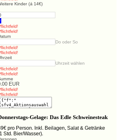
eitere Kinder (á 14€)
+
flichtfeld!
flichtfeld!
Datum
Do oder So
flichtfeld!
flichtfeld!
hrzeit
Uhrzeit wählen
flichtfeld!
flichtfeld!
Summe
0.00
EUR
flichtfeld!
flichtfeld!
Donnerstags-Gelage: Das Edle Schweinesteak
39€ pro Person. Inkl. Beilagen, Salat & Getränke
(1 Std. Bier/Wasser).
Personen