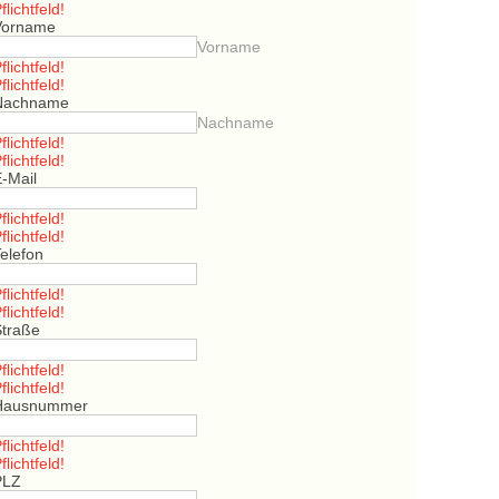
flichtfeld!
Vorname
Vorname
flichtfeld!
flichtfeld!
Nachname
Nachname
flichtfeld!
flichtfeld!
E-Mail
flichtfeld!
flichtfeld!
elefon
flichtfeld!
flichtfeld!
Straße
flichtfeld!
flichtfeld!
Hausnummer
flichtfeld!
flichtfeld!
PLZ