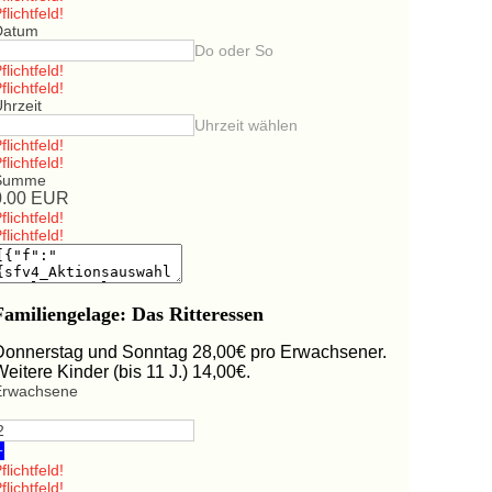
flichtfeld!
Datum
Do oder So
flichtfeld!
flichtfeld!
hrzeit
Uhrzeit wählen
flichtfeld!
flichtfeld!
Summe
0.00
EUR
flichtfeld!
flichtfeld!
Familiengelage: Das Ritteressen
Donnerstag und Sonntag 28,00€ pro Erwachsener.
Weitere Kinder (bis 11 J.) 14,00€.
Erwachsene
+
flichtfeld!
flichtfeld!