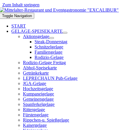
Zum Inhalt springen
Toggle Navigation
START
GELAGE-SPEISEKARTE
Aktionsgelage
Steak-Donnerstag
Schnitzelgelage
Familiengelage
Rodizio-Gelage
Rodizio-Gelage Freitag
Abhol-Speisekarte
Getränkekarte
LEPRECHAUN Pub-Gelage
JGA-Gelage
Hochzeitsgelage
Kumpaneigelage
Gemeinengelage
Spanferkelgelage
Rittergelage
Fürstengelage
Rippchen-u. Spießgelage
Kaisergelage