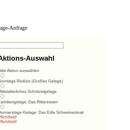
age-Anfrage
Aktions-Auswahl
itte Aktion auswählen
Sonntags-Rodizio (Großes Gelage)
ittelalterliches Schnitzelgelage
Familiengelage: Das Ritteressen
Donnerstags-Gelage: Das Edle Schweinesteak
flichtfeld!
flichtfeld!