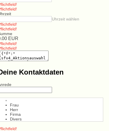
flichtfeld!
flichtfeld!
hrzeit
Uhrzeit wählen
flichtfeld!
flichtfeld!
Summe
0.00
EUR
flichtfeld!
flichtfeld!
Deine Kontaktdaten
Anrede
Frau
Herr
Firma
Divers
flichtfeld!