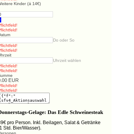
eitere Kinder (á 14€)
+
flichtfeld!
flichtfeld!
Datum
Do oder So
flichtfeld!
flichtfeld!
hrzeit
Uhrzeit wählen
flichtfeld!
flichtfeld!
Summe
0.00
EUR
flichtfeld!
flichtfeld!
Donnerstags-Gelage: Das Edle Schweinesteak
39€ pro Person. Inkl. Beilagen, Salat & Getränke
(1 Std. Bier/Wasser).
Personen