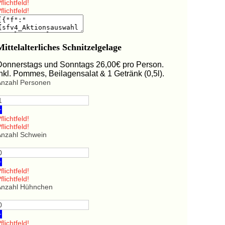
flichtfeld!
flichtfeld!
Mittelalterliches Schnitzelgelage
Donnerstags und Sonntags 26,00€ pro Person.
Inkl. Pommes, Beilagensalat & 1 Getränk (0,5l).
Anzahl Personen
+
flichtfeld!
flichtfeld!
Anzahl Schwein
+
flichtfeld!
flichtfeld!
Anzahl Hühnchen
+
flichtfeld!