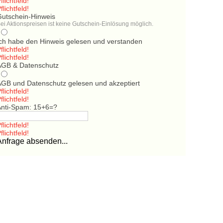
flichtfeld!
flichtfeld!
Gutschein-Hinweis
ei Aktionspreisen ist keine Gutschein-Einlösung möglich.
Ich habe den Hinweis gelesen und verstanden
flichtfeld!
flichtfeld!
AGB & Datenschutz
AGB und Datenschutz gelesen und akzeptiert
flichtfeld!
flichtfeld!
Anti-Spam: 15+6=?
flichtfeld!
flichtfeld!
Anfrage absenden...