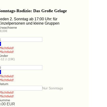
Sonntags-Rodizio: Das Große Gelage
Jeden 2. Sonntag ab 17:00 Uhr: für
Einzelpersonen und kleine Gruppen
Erwachsene
8,00€
+
flichtfeld!
flichtfeld!
Kinder
-12 J. (19€)
+
flichtfeld!
flichtfeld!
Datum
Nur Sonntags
flichtfeld!
flichtfeld!
Summe
0.00
EUR