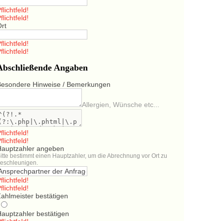
flichtfeld!
flichtfeld!
Ort
flichtfeld!
flichtfeld!
Abschließende Angaben
Besondere Hinweise / Bemerkungen
Allergien, Wünsche etc...
flichtfeld!
flichtfeld!
Hauptzahler angeben
itte bestimmt einen Hauptzahler, um die Abrechnung vor Ort zu
eschleunigen.
flichtfeld!
flichtfeld!
ahlmeister bestätigen
Hauptzahler bestätigen