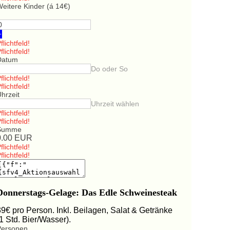
eitere Kinder (á 14€)
+
flichtfeld!
flichtfeld!
Datum
Do oder So
flichtfeld!
flichtfeld!
hrzeit
Uhrzeit wählen
flichtfeld!
flichtfeld!
Summe
0.00
EUR
flichtfeld!
flichtfeld!
Donnerstags-Gelage: Das Edle Schweinesteak
39€ pro Person. Inkl. Beilagen, Salat & Getränke
(1 Std. Bier/Wasser).
Personen