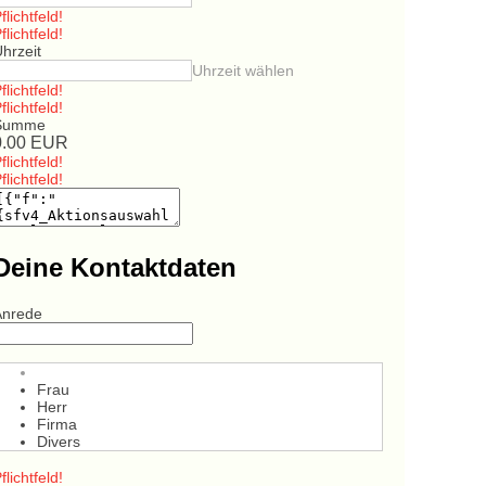
flichtfeld!
flichtfeld!
hrzeit
Uhrzeit wählen
flichtfeld!
flichtfeld!
Summe
0.00
EUR
flichtfeld!
flichtfeld!
Deine Kontaktdaten
Anrede
Frau
Herr
Firma
Divers
flichtfeld!