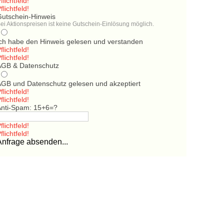
flichtfeld!
flichtfeld!
Gutschein-Hinweis
ei Aktionspreisen ist keine Gutschein-Einlösung möglich.
Ich habe den Hinweis gelesen und verstanden
flichtfeld!
flichtfeld!
AGB & Datenschutz
AGB und Datenschutz gelesen und akzeptiert
flichtfeld!
flichtfeld!
Anti-Spam: 15+6=?
flichtfeld!
flichtfeld!
Anfrage absenden...