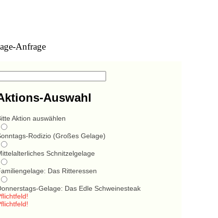
age-Anfrage
Aktions-Auswahl
itte Aktion auswählen
Sonntags-Rodizio (Großes Gelage)
ittelalterliches Schnitzelgelage
Familiengelage: Das Ritteressen
Donnerstags-Gelage: Das Edle Schweinesteak
flichtfeld!
flichtfeld!