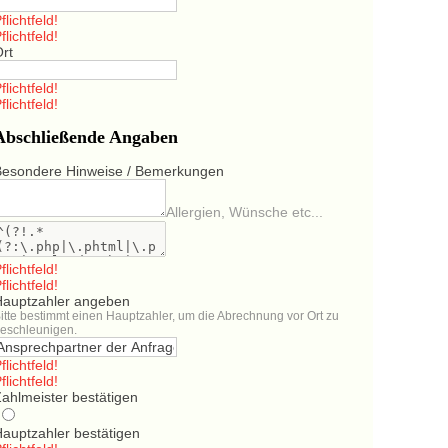
flichtfeld!
flichtfeld!
Ort
flichtfeld!
flichtfeld!
Abschließende Angaben
Besondere Hinweise / Bemerkungen
Allergien, Wünsche etc...
flichtfeld!
flichtfeld!
Hauptzahler angeben
itte bestimmt einen Hauptzahler, um die Abrechnung vor Ort zu
eschleunigen.
flichtfeld!
flichtfeld!
ahlmeister bestätigen
Hauptzahler bestätigen