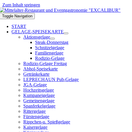
Zum Inhalt springen
Toggle Navigation
START
GELAGE-SPEISEKARTE
Aktionsgelage
Steak-Donnerstag
Schnitzelgelage
Familiengelage
Rodizio-Gelage
Rodizio-Gelage Freitag
Abhol-Speisekarte
Getränkekarte
LEPRECHAUN Pub-Gelage
JGA-Gelage
Hochzeitsgelage
Kumpaneigelage
Gemeinengelage
Spanferkelgelage
Rittergelage
Fürstengelage
Rippchen-u. Spießgelage
Kaisergelage