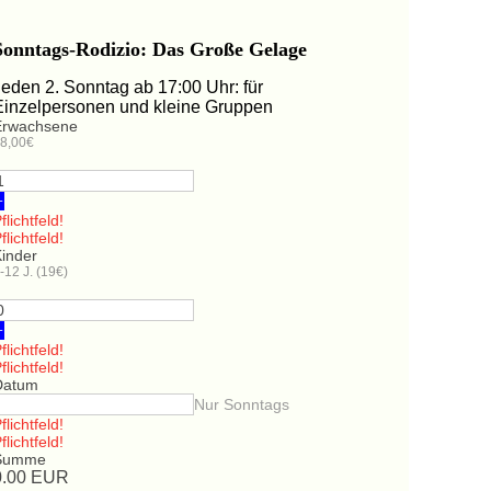
Sonntags-Rodizio: Das Große Gelage
Jeden 2. Sonntag ab 17:00 Uhr: für
Einzelpersonen und kleine Gruppen
Erwachsene
8,00€
+
flichtfeld!
flichtfeld!
Kinder
-12 J. (19€)
+
flichtfeld!
flichtfeld!
Datum
Nur Sonntags
flichtfeld!
flichtfeld!
Summe
0.00
EUR