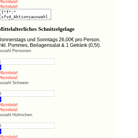
flichtfeld!
flichtfeld!
Mittelalterliches Schnitzelgelage
Donnerstags und Sonntags 26,00€ pro Person.
Inkl. Pommes, Beilagensalat & 1 Getränk (0,5l).
Anzahl Personen
+
flichtfeld!
flichtfeld!
Anzahl Schwein
+
flichtfeld!
flichtfeld!
Anzahl Hühnchen
+
flichtfeld!