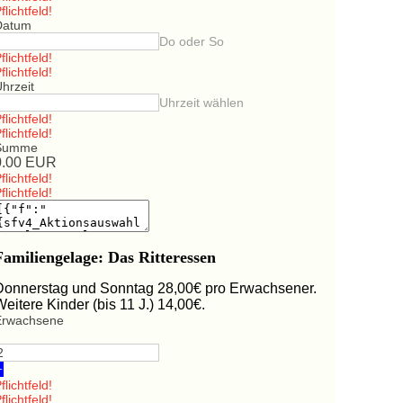
flichtfeld!
Datum
Do oder So
flichtfeld!
flichtfeld!
hrzeit
Uhrzeit wählen
flichtfeld!
flichtfeld!
Summe
0.00
EUR
flichtfeld!
flichtfeld!
Familiengelage: Das Ritteressen
Donnerstag und Sonntag 28,00€ pro Erwachsener.
Weitere Kinder (bis 11 J.) 14,00€.
Erwachsene
+
flichtfeld!
flichtfeld!