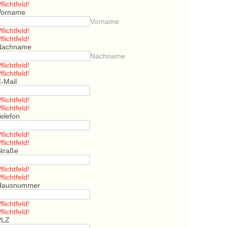
flichtfeld!
Vorname
Vorname
flichtfeld!
flichtfeld!
Nachname
Nachname
flichtfeld!
flichtfeld!
E-Mail
flichtfeld!
flichtfeld!
elefon
flichtfeld!
flichtfeld!
Straße
flichtfeld!
flichtfeld!
Hausnummer
flichtfeld!
flichtfeld!
PLZ