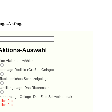
age-Anfrage
Aktions-Auswahl
itte Aktion auswählen
Sonntags-Rodizio (Großes Gelage)
ittelalterliches Schnitzelgelage
Familiengelage: Das Ritteressen
Donnerstags-Gelage: Das Edle Schweinesteak
flichtfeld!
flichtfeld!