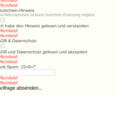
flichtfeld!
flichtfeld!
Gutschein-Hinweis
ei Aktionspreisen ist keine Gutschein-Einlösung möglich.
Ich habe den Hinweis gelesen und verstanden
flichtfeld!
flichtfeld!
AGB & Datenschutz
AGB und Datenschutz gelesen und akzeptiert
flichtfeld!
flichtfeld!
Anti-Spam: 15+6=?
flichtfeld!
flichtfeld!
Anfrage absenden...