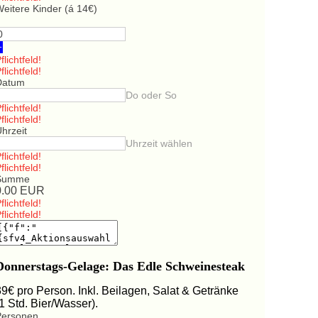
eitere Kinder (á 14€)
+
flichtfeld!
flichtfeld!
Datum
Do oder So
flichtfeld!
flichtfeld!
hrzeit
Uhrzeit wählen
flichtfeld!
flichtfeld!
Summe
0.00
EUR
flichtfeld!
flichtfeld!
Donnerstags-Gelage: Das Edle Schweinesteak
39€ pro Person. Inkl. Beilagen, Salat & Getränke
(1 Std. Bier/Wasser).
Personen