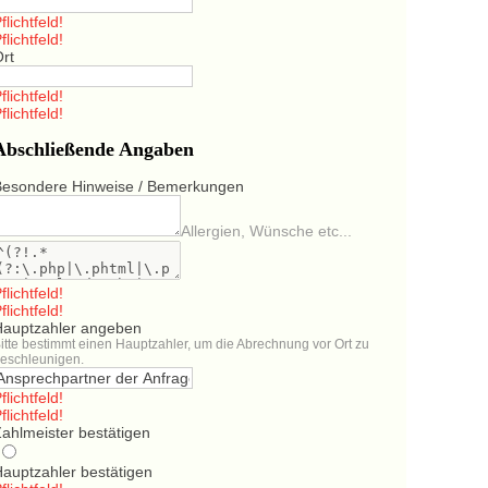
flichtfeld!
flichtfeld!
Ort
flichtfeld!
flichtfeld!
Abschließende Angaben
Besondere Hinweise / Bemerkungen
Allergien, Wünsche etc...
flichtfeld!
flichtfeld!
Hauptzahler angeben
itte bestimmt einen Hauptzahler, um die Abrechnung vor Ort zu
eschleunigen.
flichtfeld!
flichtfeld!
ahlmeister bestätigen
Hauptzahler bestätigen