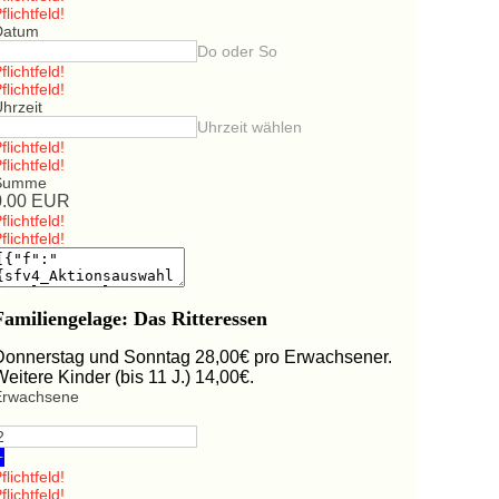
flichtfeld!
Datum
Do oder So
flichtfeld!
flichtfeld!
hrzeit
Uhrzeit wählen
flichtfeld!
flichtfeld!
Summe
0.00
EUR
flichtfeld!
flichtfeld!
Familiengelage: Das Ritteressen
Donnerstag und Sonntag 28,00€ pro Erwachsener.
Weitere Kinder (bis 11 J.) 14,00€.
Erwachsene
+
flichtfeld!
flichtfeld!