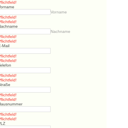
flichtfeld!
Vorname
Vorname
flichtfeld!
flichtfeld!
Nachname
Nachname
flichtfeld!
flichtfeld!
E-Mail
flichtfeld!
flichtfeld!
elefon
flichtfeld!
flichtfeld!
Straße
flichtfeld!
flichtfeld!
Hausnummer
flichtfeld!
flichtfeld!
PLZ