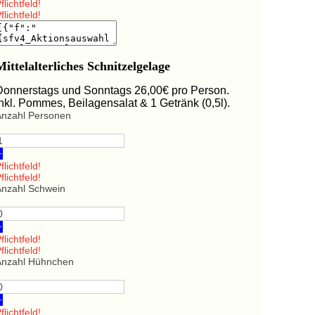
flichtfeld!
flichtfeld!
Mittelalterliches Schnitzelgelage
Donnerstags und Sonntags 26,00€ pro Person.
Inkl. Pommes, Beilagensalat & 1 Getränk (0,5l).
Anzahl Personen
+
flichtfeld!
flichtfeld!
Anzahl Schwein
+
flichtfeld!
flichtfeld!
Anzahl Hühnchen
+
flichtfeld!