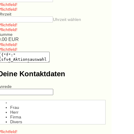
flichtfeld!
flichtfeld!
hrzeit
Uhrzeit wählen
flichtfeld!
flichtfeld!
Summe
0.00
EUR
flichtfeld!
flichtfeld!
Deine Kontaktdaten
Anrede
Frau
Herr
Firma
Divers
flichtfeld!