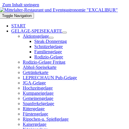
Zum Inhalt springen
Toggle Navigation
START
GELAGE-SPEISEKARTE
Aktionsgelage
Steak-Donnerstag
Schnitzelgelage
Familiengelage
Rodizio-Gelage
Rodizio-Gelage Freitag
Abhol-Speisekarte
Getränkekarte
LEPRECHAUN Pub-Gelage
JGA-Gelage
Hochzeitsgelage
Kumpaneigelage
Gemeinengelage
Spanferkelgelage
Rittergelage
Fürstengelage
Rippchen-u. Spießgelage
Kaisergelage