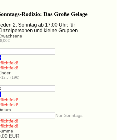
Sonntags-Rodizio: Das Große Gelage
Jeden 2. Sonntag ab 17:00 Uhr: für
Einzelpersonen und kleine Gruppen
Erwachsene
8,00€
+
flichtfeld!
flichtfeld!
Kinder
-12 J. (19€)
+
flichtfeld!
flichtfeld!
Datum
Nur Sonntags
flichtfeld!
flichtfeld!
Summe
0.00
EUR