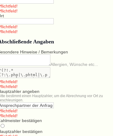
flichtfeld!
flichtfeld!
Ort
flichtfeld!
flichtfeld!
Abschließende Angaben
Besondere Hinweise / Bemerkungen
Allergien, Wünsche etc...
flichtfeld!
flichtfeld!
Hauptzahler angeben
itte bestimmt einen Hauptzahler, um die Abrechnung vor Ort zu
eschleunigen.
flichtfeld!
flichtfeld!
ahlmeister bestätigen
Hauptzahler bestätigen