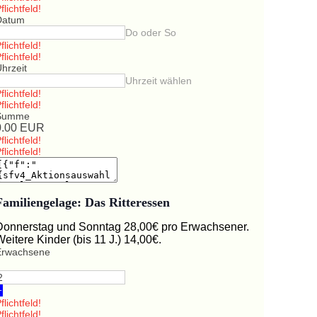
flichtfeld!
Datum
Do oder So
flichtfeld!
flichtfeld!
hrzeit
Uhrzeit wählen
flichtfeld!
flichtfeld!
Summe
0.00
EUR
flichtfeld!
flichtfeld!
Familiengelage: Das Ritteressen
Donnerstag und Sonntag 28,00€ pro Erwachsener.
Weitere Kinder (bis 11 J.) 14,00€.
Erwachsene
+
flichtfeld!
flichtfeld!