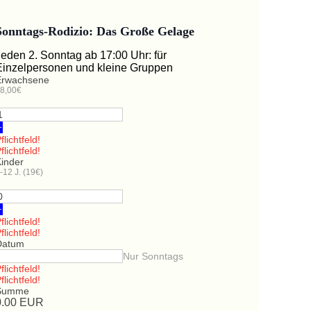
Sonntags-Rodizio: Das Große Gelage
Jeden 2. Sonntag ab 17:00 Uhr: für
Einzelpersonen und kleine Gruppen
Erwachsene
8,00€
+
flichtfeld!
flichtfeld!
Kinder
-12 J. (19€)
+
flichtfeld!
flichtfeld!
Datum
Nur Sonntags
flichtfeld!
flichtfeld!
Summe
0.00
EUR