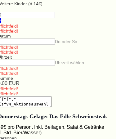
eitere Kinder (á 14€)
+
flichtfeld!
flichtfeld!
Datum
Do oder So
flichtfeld!
flichtfeld!
hrzeit
Uhrzeit wählen
flichtfeld!
flichtfeld!
Summe
0.00
EUR
flichtfeld!
flichtfeld!
Donnerstags-Gelage: Das Edle Schweinesteak
39€ pro Person. Inkl. Beilagen, Salat & Getränke
(1 Std. Bier/Wasser).
Personen