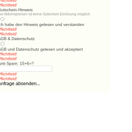
flichtfeld!
flichtfeld!
Gutschein-Hinweis
ei Aktionspreisen ist keine Gutschein-Einlösung möglich.
Ich habe den Hinweis gelesen und verstanden
flichtfeld!
flichtfeld!
AGB & Datenschutz
AGB und Datenschutz gelesen und akzeptiert
flichtfeld!
flichtfeld!
Anti-Spam: 15+6=?
flichtfeld!
flichtfeld!
Anfrage absenden...