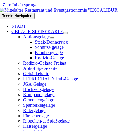
Zum Inhalt springen
Toggle Navigation
START
GELAGE-SPEISEKARTE
Aktionsgelage
Steak-Donnerstag
Schnitzelgelage
Familiengelage
Rodizio-Gelage
Rodizio-Gelage Freitag
Abhol-Speisekarte
Getränkekarte
LEPRECHAUN Pub-Gelage
JGA-Gelage
Hochzeitsgelage
Kumpaneigelage
Gemeinengelage
Spanferkelgelage
Rittergelage
Fürstengelage
Rippchen-u. Spießgelage
Kaisergelage