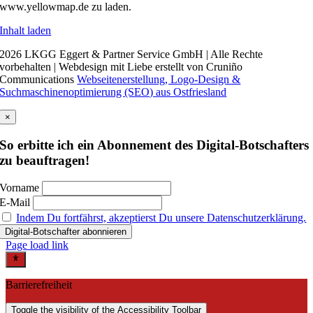
www.yellowmap.de zu laden.
Inhalt laden
2026 LKGG Eggert & Partner Service GmbH | Alle Rechte
vorbehalten | Webdesign mit Liebe erstellt von Cruniño
Communications
Webseitenerstellung, Logo-Design &
Suchmaschinenoptimierung (SEO) aus Ostfriesland
×
So erbitte ich ein Abonnement des Digital-Botschafters
zu beauftragen!
Vorname
E-Mail
Indem Du fortfährst, akzeptierst Du unsere Datenschutzerklärung.
Page load link
Barrierefreiheit
Toggle the visibility of the Accessibility Toolbar