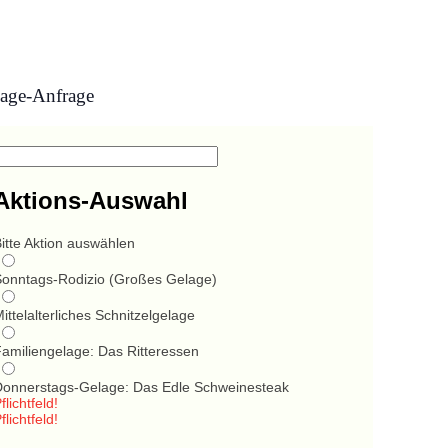
age-Anfrage
Aktions-Auswahl
itte Aktion auswählen
Sonntags-Rodizio (Großes Gelage)
ittelalterliches Schnitzelgelage
Familiengelage: Das Ritteressen
Donnerstags-Gelage: Das Edle Schweinesteak
flichtfeld!
flichtfeld!