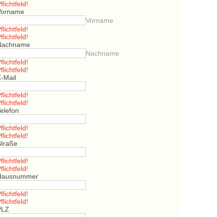
flichtfeld!
Vorname
Vorname
flichtfeld!
flichtfeld!
Nachname
Nachname
flichtfeld!
flichtfeld!
E-Mail
flichtfeld!
flichtfeld!
elefon
flichtfeld!
flichtfeld!
Straße
flichtfeld!
flichtfeld!
Hausnummer
flichtfeld!
flichtfeld!
PLZ