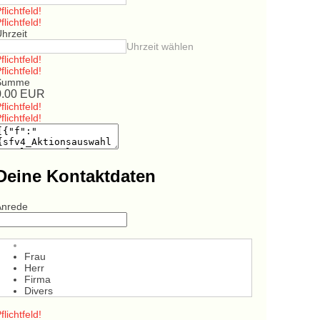
flichtfeld!
flichtfeld!
hrzeit
Uhrzeit wählen
flichtfeld!
flichtfeld!
Summe
0.00
EUR
flichtfeld!
flichtfeld!
Deine Kontaktdaten
Anrede
Frau
Herr
Firma
Divers
flichtfeld!