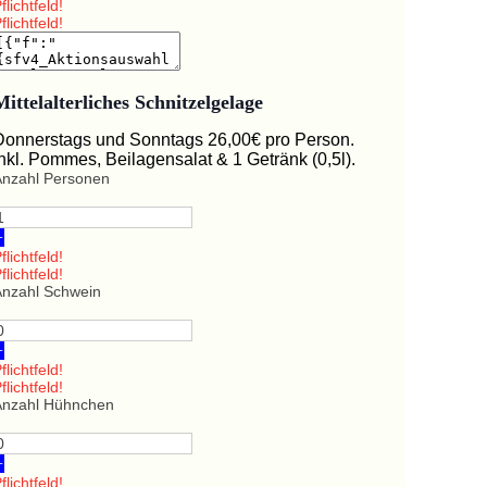
flichtfeld!
flichtfeld!
Mittelalterliches Schnitzelgelage
Donnerstags und Sonntags 26,00€ pro Person.
Inkl. Pommes, Beilagensalat & 1 Getränk (0,5l).
Anzahl Personen
+
flichtfeld!
flichtfeld!
Anzahl Schwein
+
flichtfeld!
flichtfeld!
Anzahl Hühnchen
+
flichtfeld!